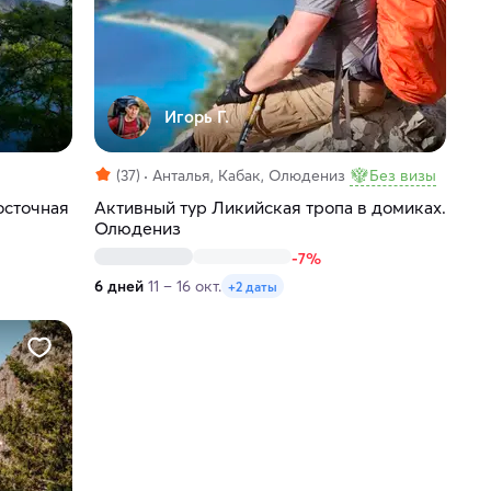
Игорь Г.
(37)
Анталья, Кабак, Олюдениз
Без визы
осточная
Активный тур Ликийская тропа в домиках.
Олюдениз
-7%
6 дней
11 – 16 окт.
+2 даты