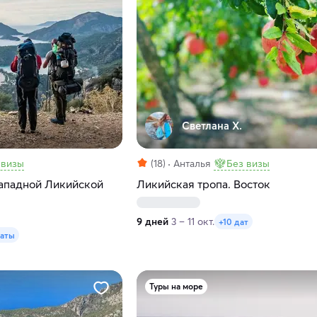
Светлана Х.
 визы
(18)
Анталья
Без визы
Западной Ликийской
Ликийская тропа. Восток
9 дней
3 – 11 окт.
+10 дат
даты
Туры на море