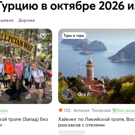
Турцию в октябре 2026 
ешевле
Дороже
Туры в горы
Оля Р.
визы
(12)
Анталья, Текирова
Без виз
ой тропе (Запад) без
Хайкинг по Ликийской тропе, Вос
и
рюкзаков с отелями