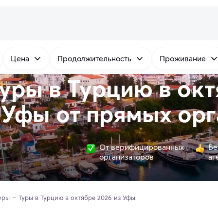
Цена
Продолжительность
Проживание
уры в Турцию в окт
Уфы от
прямых
орг
От верифицированных
Бе
организаторов
аг
уры
Туры в Турцию в октябре 2026 из Уфы