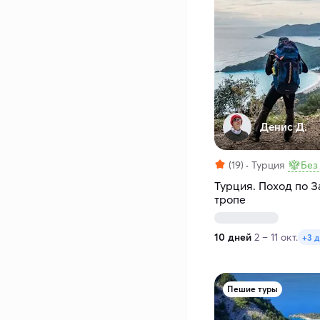
Денис Д.
(19)
Турция
Без
Турция. Поход по 
тропе
10 дней
2 – 11 окт.
+3 
Пешие туры