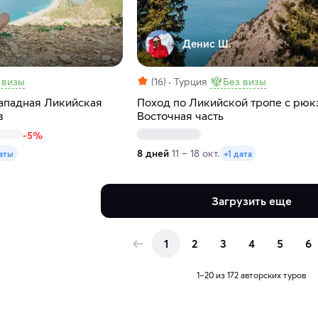
Денис Ш.
 визы
(16)
Турция
Без визы
Западная Ликийская
Поход по Ликийской тропе с рюк
в
Восточная часть
-5%
8 дней
11 – 18 окт.
аты
+1 дата
Загрузить еще
1
2
3
4
5
6
1–20 из 172 авторских туров