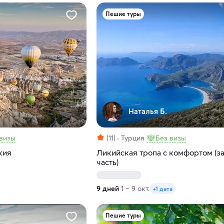
Пешие туры
Наталья Б.
 визы
(11)
Турция
Без визы
кия
Ликийская тропа с комфортом (з
часть)
9 дней
1 – 9 окт.
+1 дата
Пешие туры