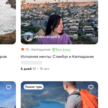
Александра К.
(1)
Каппадокия
Без визы
тров
Исполняя мечты: Стамбул и Каппадокия
6 дней
10 – 15 окт.
Пешие туры