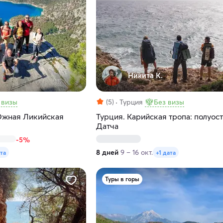
Никита К.
 визы
(5)
Турция
Без визы
Южная Ликийская
Турция. Карийская тропа: полуос
Датча
-5%
8 дней
9 – 16 окт.
ата
+1 дата
Туры в горы