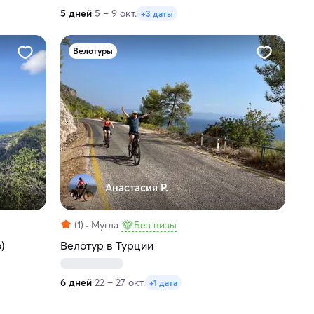
5 дней
5 – 9 окт.
+3 даты
Велотуры
Анастасия Р.
(1)
Мугла
Без визы
)
Велотур в Турции
6 дней
22 – 27 окт.
+1 дата