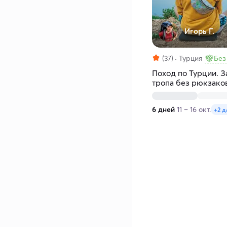
Игорь Г.
(37)
Турция
Без
Поход по Турции. 
тропа без рюкзако
6 дней
11 – 16 окт.
+2 д