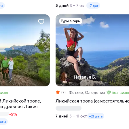
5 дней
3 – 7 окт.
ты
+7 дат
Туры в горы
.
Наталья Б.
визы
(7)
Фетхие, Олюдениз
Без визы
й Ликийской тропе,
Ликийская тропа (самостоятельно
 и древняя Ликия
-5%
7 дней
5 – 11 окт.
+21 дата
даты