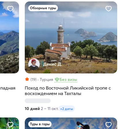
Обзорные туры
Денис Д.
(19)
Турция
Без визы
ападная
Поход по Восточной Ликийской тропе с
восхождением на Тахталы
10 дней
2 – 11 окт.
+2 даты
Туры в горы