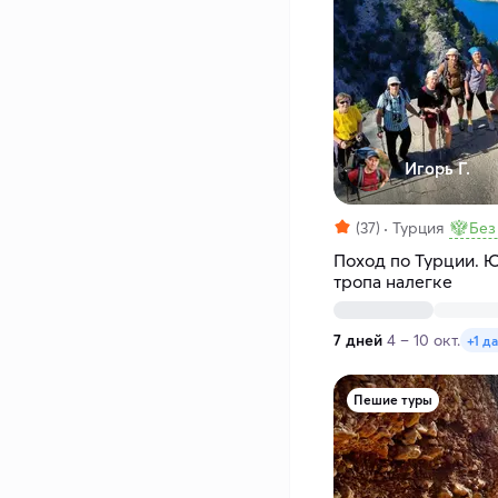
Игорь Г.
(37)
Турция
Без
Поход по Турции. 
тропа налегке
7 дней
4 – 10 окт.
+1 д
Пешие туры