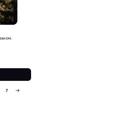
заком.
7