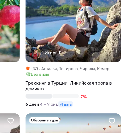
Игорь Г.
(37)
Анталья, Текирова, Чиралы, Кемер
Без визы
Треккинг в Турции. Ликийская тропа в
домиках
-7%
6 дней
4 – 9 окт.
+1 дата
Обзорные туры