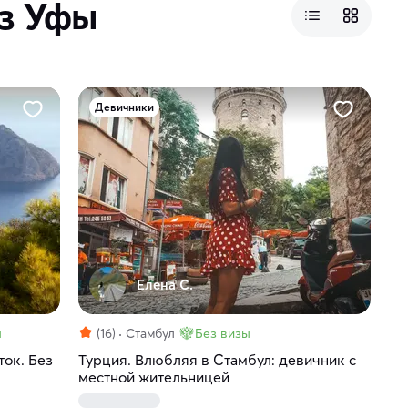
из Уфы
Девичники
Елена С.
ы
(16)
Стамбул
Без визы
ток. Без
Турция. Влюбляя в Стамбул: девичник с
местной жительницей