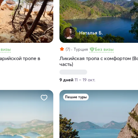
Наталья Б.
 визы
(7)
Турция
Без визы
арийской тропе в
Ликийская тропа с комфортом (В
часть)
9 дней
11 – 19 окт.
Пешие туры