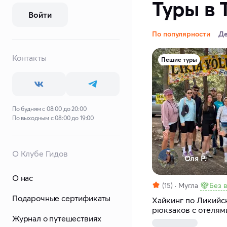
Туры в 
Войти
По популярности
Д
Контакты
Пешие туры
По будням с 08:00 до 20:00
По выходным с 08:00 до 19:00
О Клубе Гидов
Оля Р.
О нас
(15)
Мугла
Без 
Подарочные сертификаты
Хайкинг по Ликийск
рюкзаков с отелям
Журнал о путешествиях