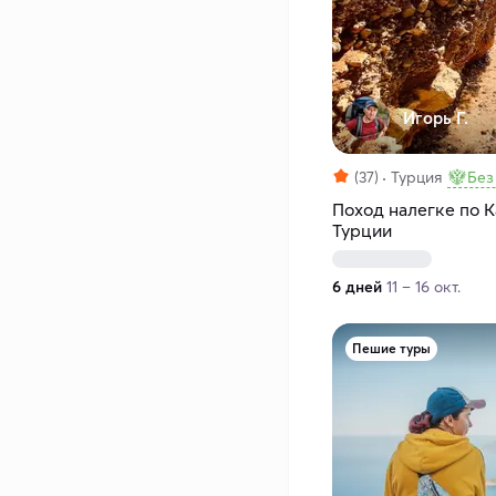
Игорь Г.
(37)
Турция
Без
Поход налегке по К
Турции
6 дней
11 – 16 окт.
Пешие туры