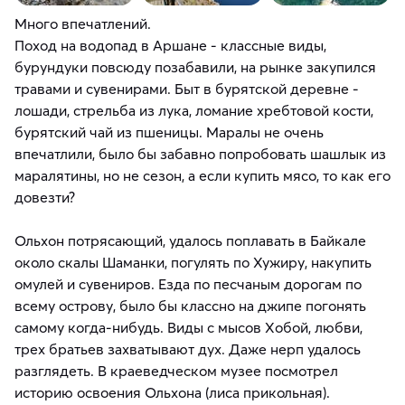
Много впечатлений.
Поход на водопад в Аршане - классные виды,
бурундуки повсюду позабавили, на рынке закупился
травами и сувенирами. Быт в бурятской деревне -
лошади, стрельба из лука, ломание хребтовой кости,
бурятский чай из пшеницы. Маралы не очень
впечатлили, было бы забавно попробовать шашлык из
маралятины, но не сезон, а если купить мясо, то как его
довезти?
Ольхон потрясающий, удалось поплавать в Байкале
около скалы Шаманки, погулять по Хужиру, накупить
омулей и сувениров. Езда по песчаным дорогам по
всему острову, было бы классно на джипе погонять
самому когда-нибудь. Виды с мысов Хобой, любви,
трех братьев захватывают дух. Даже нерп удалось
разглядеть. В краеведческом музее посмотрел
историю освоения Ольхона (лиса прикольная).