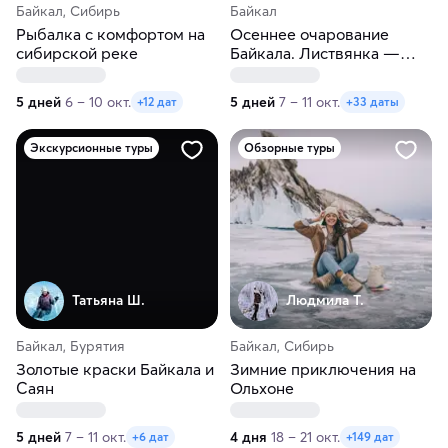
Байкал, Сибирь
Байкал
Рыбалка с комфортом на
Осеннее очарование
сибирской реке
Байкала. Листвянка —
Иркутск — остров Ольхон
5 дней
6 – 10 окт.
5 дней
7 – 11 окт.
+12 дат
+33 даты
Экскурсионные туры
Обзорные туры
Татьяна Ш.
Людмила Т.
Байкал, Бурятия
Байкал, Сибирь
Золотые краски Байкала и
Зимние приключения на
Саян
Ольхоне
5 дней
7 – 11 окт.
4 дня
18 – 21 окт.
+6 дат
+149 дат