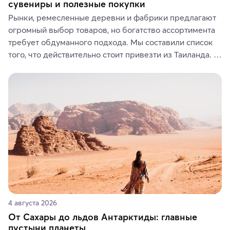
сувениры и полезные покупки
Рынки, ремесленные деревни и фабрики предлагают 
огромный выбор товаров, но богатство ассортимента 
требует обдуманного подхода. Мы составили список 
того, что действительно стоит привезти из Таиланда. 
Вы можете выбрать сладости, фрукты, косметические 
средства, одежду, украшения, предметы интерьера 
или сувениры, а мы расскажем, чем они интересны и 
где их купить.
4 августа 2026
От Сахары до льдов Антарктиды: главные
пустыни планеты