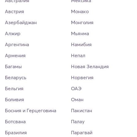
Австралия
Мексика
Австрия
Монако
Азербайджан
Монголия
Алжир
Мьянма
Аргентина
Намибия
Армения
Непал
Багамы
Новая Зеландия
Беларусь
Норвегия
Бельгия
ОАЭ
Боливия
Оман
Босния и Герцеговина
Пакистан
Ботсвана
Палау
Бразилия
Парагвай