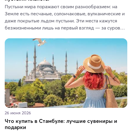
Пустыни мира поражают своим разнообразием: на 
Земле есть песчаные, солончаковые, вулканические и 
даже покрытые льдом пустыни. Эти места кажутся 
безжизненными лишь на первый взгляд — за суровой 
красотой скрываются древние культуры, редкие 
животные и маршруты, которые дарят одни из самых 
ярких впечатлений от путешествий.
26 июня 2026
Что купить в Стамбуле: лучшие сувениры и
подарки