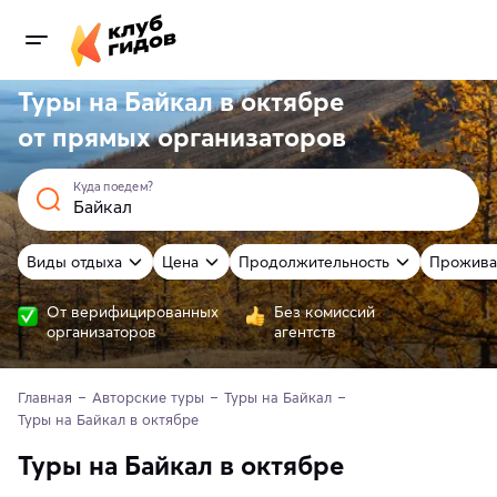
Туры на Байкал в октябре
от
прямых
организаторов
Куда поедем?
Виды отдыха
Цена
Продолжительность
Прожива
От верифицированных
Без комиссий
организаторов
агентств
Главная
Авторские туры
Туры на Байкал
Туры на Байкал в октябре
Туры на Байкал в октябре