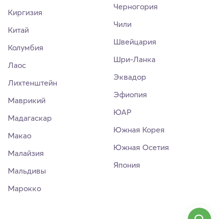
Черногория
Киргизия
Чили
Китай
Швейцария
Колумбия
Шри-Ланка
Лаос
Эквадор
Лихтенштейн
Эфиопия
Маврикий
ЮАР
Мадагаскар
Южная Корея
Макао
Южная Осетия
Малайзия
Япония
Мальдивы
Марокко