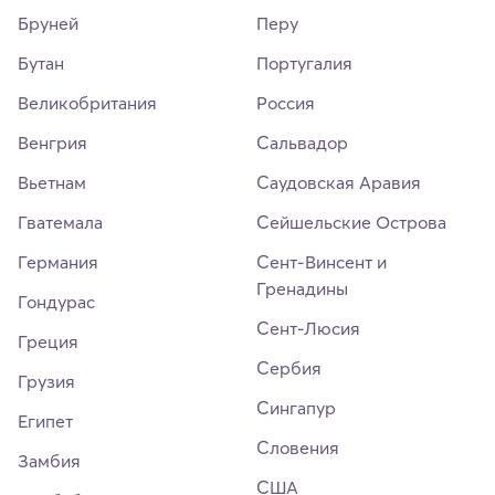
Бруней
Перу
Бутан
Португалия
Великобритания
Россия
Венгрия
Сальвадор
Вьетнам
Саудовская Аравия
Гватемала
Сейшельские Острова
Германия
Сент-Винсент и
Гренадины
Гондурас
Сент-Люсия
Греция
Сербия
Грузия
Сингапур
Египет
Словения
Замбия
США