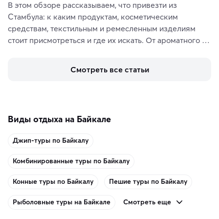
В этом обзоре рассказываем, что привезти из 
Стамбула: к каким продуктам, косметическим 
средствам, текстильным и ремесленным изделиям 
стоит присмотреться и где их искать. От ароматного 
кофе, специй и сладостей до мозаичных ламп, 
керамики и изделий из кожи на турецких рынках и в 
Смотреть все статьи
аутентичных лавках — в подарок близким или себе на 
память о путешествии.
Виды отдыха на Байкале
Джип-туры по Байкалу
Комбинированные туры по Байкалу
Конные туры по Байкалу
Пешие туры по Байкалу
Смотреть еще
Рыболовные туры на Байкале