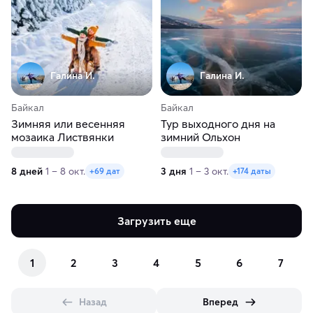
Галина И.
Галина И.
Байкал
Байкал
Зимняя или весенняя
Тур выходного дня на
мозаика Листвянки
зимний Ольхон
8 дней
1 – 8 окт.
3 дня
1 – 3 окт.
+69 дат
+174 даты
Загрузить еще
1
2
3
4
5
6
7
Назад
Вперед