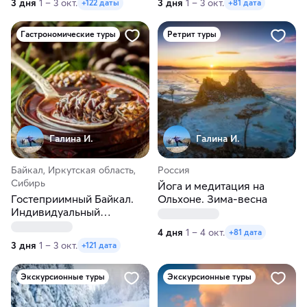
3 дня
1 – 3 окт.
3 дня
1 – 3 окт.
+122 даты
+81 дата
Гастрономические туры
Ретрит туры
Галина И.
Галина И.
Байкал, Иркутская область,
Россия
Сибирь
Йога и медитация на
Гостеприимный Байкал.
Ольхоне. Зима-весна
Индивидуальный
гастротур. Зима-весна
4 дня
1 – 4 окт.
+81 дата
3 дня
1 – 3 окт.
+121 дата
Экскурсионные туры
Экскурсионные туры