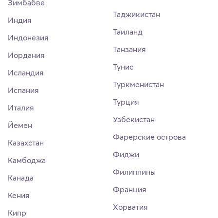
Зимбабве
Таджикистан
Индия
Таиланд
Индонезия
Танзания
Иордания
Тунис
Исландия
Туркменистан
Испания
Турция
Италия
Узбекистан
Йемен
Фарерские острова
Казахстан
Фиджи
Камбоджа
Филиппины
Канада
Франция
Кения
Хорватия
Кипр