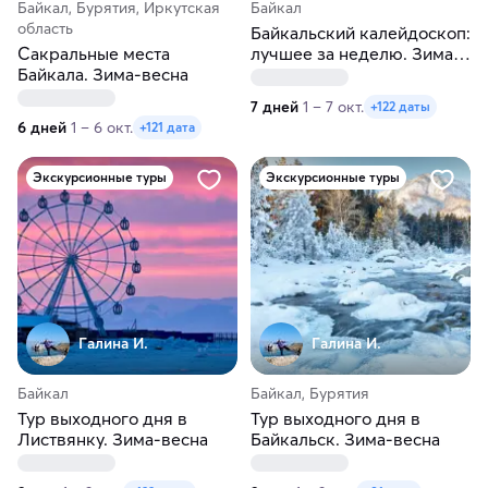
Байкал, Бурятия, Иркутская
Байкал
область
Байкальский калейдоскоп:
Сакральные места
лучшее за неделю. Зима-
Байкала. Зима-весна
весна
7 дней
1 – 7 окт.
+122 даты
6 дней
1 – 6 окт.
+121 дата
Экскурсионные туры
Экскурсионные туры
Галина И.
Галина И.
Байкал
Байкал, Бурятия
Тур выходного дня в
Тур выходного дня в
Листвянку. Зима-весна
Байкальск. Зима-весна