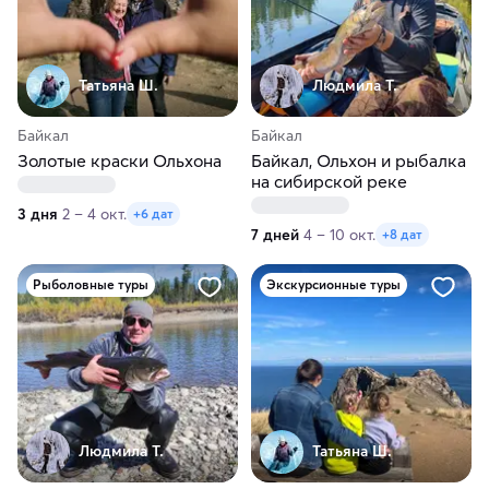
Татьяна Ш.
Людмила Т.
Байкал
Байкал
Золотые краски Ольхона
Байкал, Ольхон и рыбалка
на сибирской реке
3 дня
2 – 4 окт.
+6 дат
7 дней
4 – 10 окт.
+8 дат
Рыболовные туры
Экскурсионные туры
Людмила Т.
Татьяна Ш.