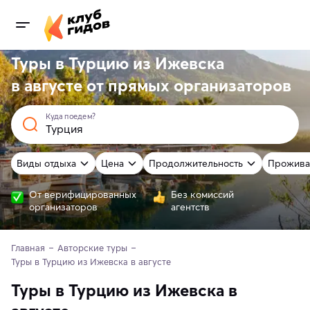
Туры в Турцию из Ижевска
в августе от
прямых
организаторов
Куда поедем?
Виды отдыха
Цена
Продолжительность
Прожива
От верифицированных
Без комиссий
организаторов
агентств
Главная
Авторские туры
Туры в Турцию из Ижевска в августе
Туры в Турцию из Ижевска в