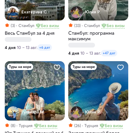
Екатерина С.
Юлия Р.
(3)
Стамбул
Без визы
(33)
Стамбул
Без визы
Весь Стамбул за 4 дня
Стамбул: программа
максимум
4 дня
10 – 13 авг.
+6 дат
4 дня
10 – 13 авг.
+47 дат
Туры на море
Туры на море
Гульнара М.
Юлия Р.
(8)
Турция
Без визы
(26)
Турция
Без визы
Юг Турции: 6 локаций за 6
Захватывающий берег