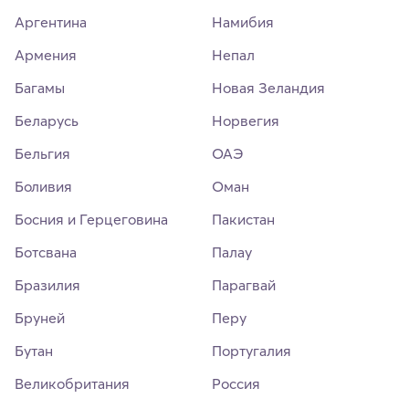
Аргентина
Намибия
Армения
Непал
Багамы
Новая Зеландия
Беларусь
Норвегия
Бельгия
ОАЭ
Боливия
Оман
Босния и Герцеговина
Пакистан
Ботсвана
Палау
Бразилия
Парагвай
Бруней
Перу
Бутан
Португалия
Великобритания
Россия