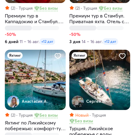
(2)
Турция
Без визы
(2)
Турция
Без визы
Премиум тур в
Премиум тур в Стамбул.
Каппадокию и Стамбул.
Приватная яхта. Отель с
Приватная яхта на
видом на Босфор. Без
Босфоре
толпы
-50%
-50%
6 дней
11 – 16 авг.
3 дня
14 – 16 авг.
+12 дат
+12 дат
Яхтинг
Яхтинг
Анастасия А.
Сергей В.
(2)
Турция
Без визы
Новый
Турция
Без визы
Яхтинг по Ликийскому
побережью: комфорт-тур
Турция. Ликийское
по голубым лагунам
побережье с воды.