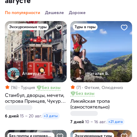
августе
По популярности
Дешевле
Дороже
Экскурсионные туры
Туры в горы
Атамурат Т.
Наталья Б.
(16)
Турция
Без визы
(7)
Фетхие, Олюдениз
Без визы
Стамбул, дворцы, мечети,
острова Принцев, Чукур
Ликийская тропа
— сокровища Турции!
(самостоятельно)
6 дней
15 – 20 авг.
+3 даты
7 дней
10 – 16 авг.
+21 дата
Без группы и сопровождения
Экскурсионные туры