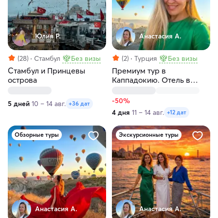
Юлия Р.
Анастасия А.
(28)
Стамбул
Без визы
(2)
Турция
Без визы
Стамбул и Принцевы
Премиум тур в
острова
Каппадокию. Отель в
пещере, конная прогулка,
подземный город
-50%
5 дней
10 – 14 авг.
+36 дат
4 дня
11 – 14 авг.
+12 дат
Обзорные туры
Экскурсионные туры
Анастасия А.
Анастасия А.