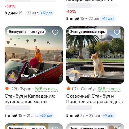
Турции
Яхтенный круиз
-50%
-10%
8 дней
15 – 22 авг.
+12 дат
8 дней
15 – 22 авг.
+15 дат
Экскурсионные туры
Экскурсионные туры
Юлия Р.
Елена М.
(29)
Турция
Без визы
(17)
Стамбул
Без визы
Стамбул и Каппадокия:
Сказочный Стамбул и
путешествие мечты
Принцевы острова. 5 дней
с проживанием
7 дней
15 – 21 авг.
5 дней
25 – 29 авг.
+20 дат
+5 дат
Экскурсионные туры
Экскурсионные туры