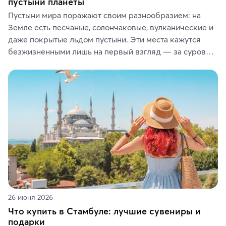
пустыни планеты
Пустыни мира поражают своим разнообразием: на 
Земле есть песчаные, солончаковые, вулканические и 
даже покрытые льдом пустыни. Эти места кажутся 
безжизненными лишь на первый взгляд — за суровой 
красотой скрываются древние культуры, редкие 
животные и маршруты, которые дарят одни из самых 
ярких впечатлений от путешествий.
26 июня 2026
Что купить в Стамбуле: лучшие сувениры и
подарки