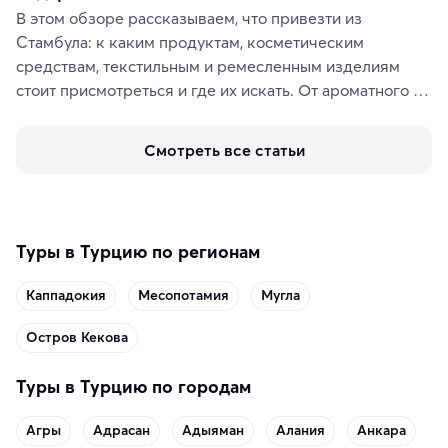
В этом обзоре рассказываем, что привезти из 
Стамбула: к каким продуктам, косметическим 
средствам, текстильным и ремесленным изделиям 
стоит присмотреться и где их искать. От ароматного 
кофе, специй и сладостей до мозаичных ламп, 
керамики и изделий из кожи на турецких рынках и в 
Смотреть все статьи
аутентичных лавках — в подарок близким или себе на 
память о путешествии.
Туры в Турцию по регионам
Каппадокия
Месопотамия
Мугла
Остров Кекова
Туры в Турцию по городам
Агры
Адрасан
Адыяман
Алания
Анкара