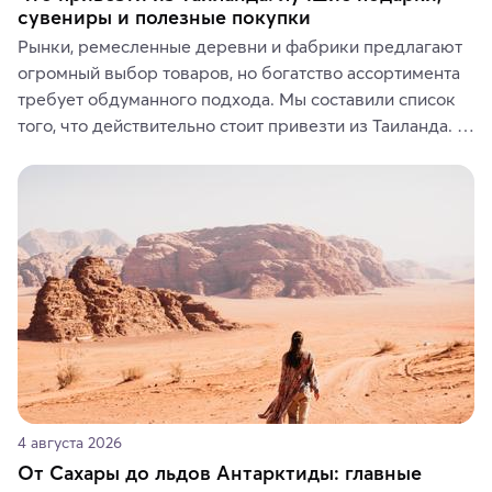
сувениры и полезные покупки
Рынки, ремесленные деревни и фабрики предлагают 
огромный выбор товаров, но богатство ассортимента 
требует обдуманного подхода. Мы составили список 
того, что действительно стоит привезти из Таиланда. 
Вы можете выбрать сладости, фрукты, косметические 
средства, одежду, украшения, предметы интерьера 
или сувениры, а мы расскажем, чем они интересны и 
где их купить.
4 августа 2026
От Сахары до льдов Антарктиды: главные