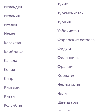
Тунис
Исландия
Туркменистан
Испания
Турция
Италия
Узбекистан
Йемен
Фарерские острова
Казахстан
Фиджи
Камбоджа
Филиппины
Канада
Франция
Кения
Хорватия
Кипр
Черногория
Киргизия
Чили
Китай
Швейцария
Колумбия
Шри-Ланка