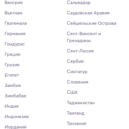
Венгрия
Сальвадор
Вьетнам
Саудовская Аравия
Гватемала
Сейшельские Острова
Германия
Сент-Винсент и
Гренадины
Гондурас
Сент-Люсия
Греция
Сербия
Грузия
Сингапур
Египет
Словения
Замбия
США
Зимбабве
Таджикистан
Индия
Таиланд
Индонезия
Танзания
Иордания