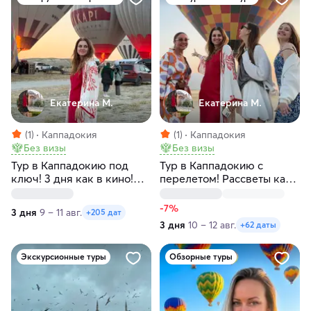
Екатерина М.
Екатерина М.
(1)
Каппадокия
(1)
Каппадокия
Без визы
Без визы
Тур в Каппадокию под
Тур в Каппадокию с
ключ! 3 дня как в кино!
перелетом! Рассветы как
Любые даты
в кино! Любые даты
-7%
3 дня
9 – 11 авг.
+205 дат
3 дня
10 – 12 авг.
+62 даты
Экскурсионные туры
Обзорные туры