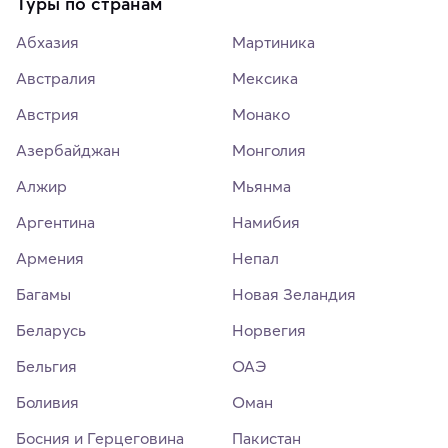
Туры по странам
Абхазия
Мартиника
Австралия
Мексика
Австрия
Монако
Азербайджан
Монголия
Алжир
Мьянма
Аргентина
Намибия
Армения
Непал
Багамы
Новая Зеландия
Беларусь
Норвегия
Бельгия
ОАЭ
Боливия
Оман
Босния и Герцеговина
Пакистан