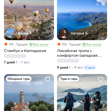
Динар Х.
Наталья Б.
(11)
Турция
Без визы
(11)
Турция
Без визы
Стамбул и Каппадокия
Ликийская тропа с
комфортом (западная
часть)
7 дней
1 – 7 окт.
9 дней
1 – 9 окт.
+1 дата
Обзорные туры
Туры в горы