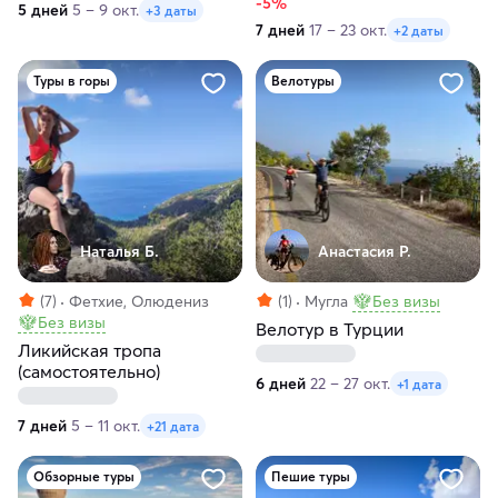
-5%
5 дней
5 – 9 окт.
+3 даты
7 дней
17 – 23 окт.
+2 даты
Туры в горы
Велотуры
Наталья Б.
Анастасия Р.
(7)
Фетхие, Олюдениз
(1)
Мугла
Без визы
Без визы
Велотур в Турции
Ликийская тропа
(самостоятельно)
6 дней
22 – 27 окт.
+1 дата
7 дней
5 – 11 окт.
+21 дата
Обзорные туры
Пешие туры