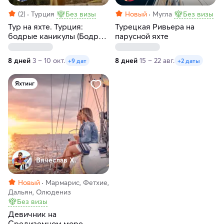
(2)
Турция
Без визы
Новый
Мугла
Без визы
Тур на яхте. Турция:
Турецкая Ривьера на
бодрые каникулы (Бодрум
парусной яхте
— Мармарис)
8 дней
3 – 10 окт.
8 дней
15 – 22 авг.
+9 дат
+2 даты
Яхтинг
Вячеслав Х.
Новый
Мармарис, Фетхие,
Дальян, Олюдениз
Без визы
Девичник на
Средиземном море.