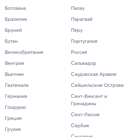
Ботсвана
Палау
Бразилия
Парагвай
Бруней
Перу
Бутан
Португалия
Великобритания
Россия
Венгрия
Сальвадор
Вьетнам
Саудовская Аравия
Гватемала
Сейшельские Острова
Германия
Сент-Винсент и
Гренадины
Гондурас
Сент-Люсия
Греция
Сербия
Грузия
Сингапур