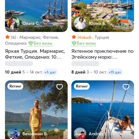
Ольга С.
Юрий Б.
(6)
Мармарис, Фетхие,
Новый
Турция
Олюдениз
Без визы
Без визы
Яркая Турция. Мармарис,
Яхтенное приключение по
Фетхие, Олюдениз: 10
Эгейскому морю:
дней активного отдыха
откройте Турцию с другой
стороны (на Гюлете из
10 дней
5 – 14 окт.
8 дней
3 – 10 окт.
+5 дат
+15 дат
Бодрума)
Яхтинг
Яхтинг
Вениамин Б.
Andrey I.