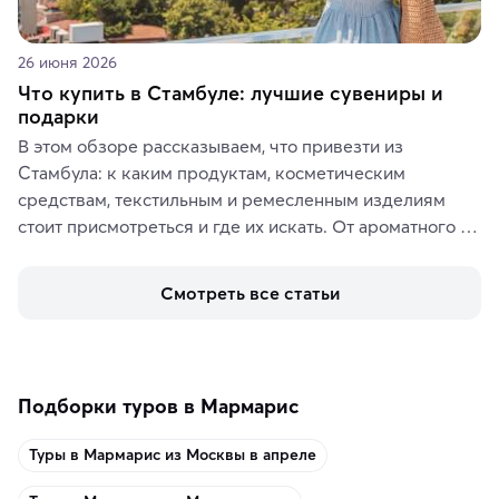
26 июня 2026
Что купить в Стамбуле: лучшие сувениры и
подарки
В этом обзоре рассказываем, что привезти из 
Стамбула: к каким продуктам, косметическим 
средствам, текстильным и ремесленным изделиям 
стоит присмотреться и где их искать. От ароматного 
кофе, специй и сладостей до мозаичных ламп, 
керамики и изделий из кожи на турецких рынках и в 
Смотреть все статьи
аутентичных лавках — в подарок близким или себе на 
память о путешествии.
Подборки туров в Мармарис
Туры в Мармарис из Москвы в апреле