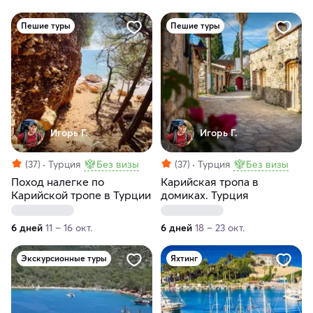
Пешие туры
Пешие туры
Игорь Г.
Игорь Г.
(37)
Турция
Без визы
(37)
Турция
Без визы
Поход налегке по
Карийская тропа в
Карийской тропе в Турции
домиках. Турция
6 дней
11 – 16 окт.
6 дней
18 – 23 окт.
Экскурсионные туры
Яхтинг