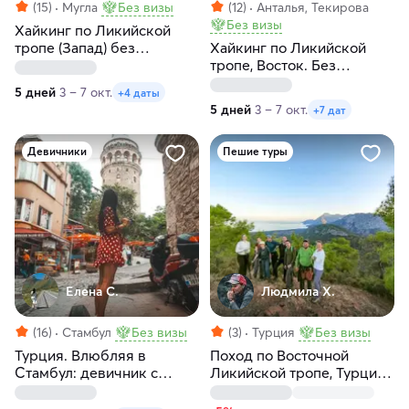
(15)
Мугла
Без визы
(12)
Анталья, Текирова
Без визы
Хайкинг по Ликийской
тропе (Запад) без
Хайкинг по Ликийской
рюкзаков с отелями
тропе, Восток. Без
рюкзаков с отелями
5 дней
3 – 7 окт.
+4 даты
5 дней
3 – 7 окт.
+7 дат
Девичники
Пешие туры
Елена С.
Людмила Х.
(16)
Стамбул
Без визы
(3)
Турция
Без визы
Турция. Влюбляя в
Поход по Восточной
Стамбул: девичник с
Ликийской тропе, Турция:
местной жительницей
море, горы и древняя
Ликия