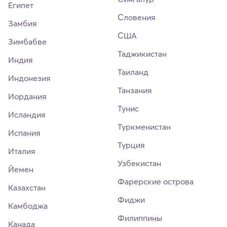
Египет
Словения
Замбия
США
Зимбабве
Таджикистан
Индия
Таиланд
Индонезия
Танзания
Иордания
Тунис
Исландия
Туркменистан
Испания
Турция
Италия
Узбекистан
Йемен
Фарерские острова
Казахстан
Фиджи
Камбоджа
Филиппины
Канада