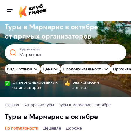
Туры в Мармарис в октябре
от
прямых
организаторов
Куда поедем?
Виды отдыха
Цена
Продолжительность
Прожива
От верифицированных
Без комиссий
организаторов
агентств
Главная
Авторские туры
Туры в Мармарис в октябре
Туры в Мармарис в октябре
По популярности
Дешевле
Дороже