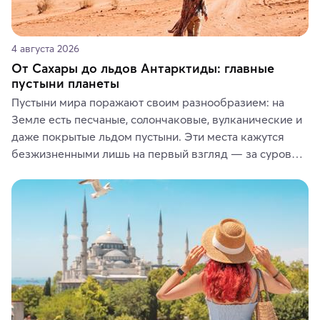
4 августа 2026
От Сахары до льдов Антарктиды: главные
пустыни планеты
Пустыни мира поражают своим разнообразием: на 
Земле есть песчаные, солончаковые, вулканические и 
даже покрытые льдом пустыни. Эти места кажутся 
безжизненными лишь на первый взгляд — за суровой 
красотой скрываются древние культуры, редкие 
животные и маршруты, которые дарят одни из самых 
ярких впечатлений от путешествий.