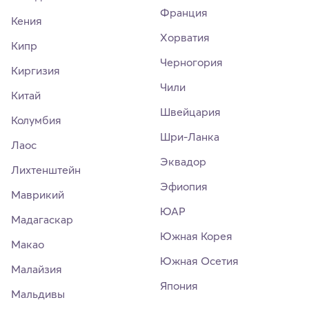
Франция
Кения
Хорватия
Кипр
Черногория
Киргизия
Чили
Китай
Швейцария
Колумбия
Шри-Ланка
Лаос
Эквадор
Лихтенштейн
Эфиопия
Маврикий
ЮАР
Мадагаскар
Южная Корея
Макао
Южная Осетия
Малайзия
Япония
Мальдивы