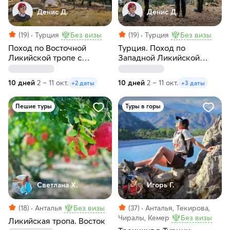
Денис Д.
Денис Д.
(19)
Турция
Без визы
(19)
Турция
Без визы
Поход по Восточной
Турция. Поход по
Ликийской тропе с
Западной Ликийской
восхождением на Тахталы
тропе
10 дней
2 – 11 окт.
10 дней
2 – 11 окт.
+2 даты
+3 даты
Пешие туры
Туры в горы
Светлана Х.
Игорь Г.
(18)
Анталья
Без визы
(37)
Анталья, Текирова,
Чиралы, Кемер
Без визы
Ликийская тропа. Восток