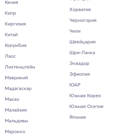
Кения
Хорватия
Кипр
Черногория
Киргизия
Чили
Китай
Швейцария
Колумбия
Шри-Ланка
Лаос
Эквадор
Лихтенштейн
Эфиопия
Маврикий
ЮАР
Мадагаскар
Южная Корея
Макао
Южная Осетия
Малайзия
Япония
Мальдивы
Марокко