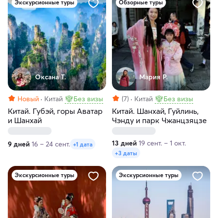
Экскурсионные туры
Обзорные туры
Оксана Т.
Мария Р.
Новый
Китай
Без визы
(7)
Китай
Без визы
Китай. Губэй, горы Аватар
Китай. Шанхай, Гуйлинь,
и Шанхай
Чэнду и парк Чжанцзяцзе
13 дней
19 сент. – 1 окт.
9 дней
16 – 24 сент.
+1 дата
+3 даты
Экскурсионные туры
Экскурсионные туры