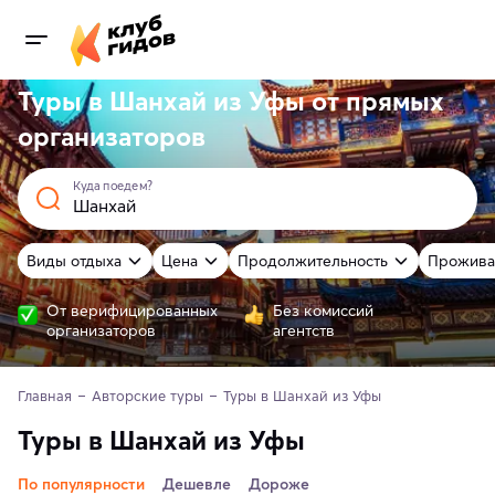
Туры в Шанхай из Уфы от
прямых
организаторов
Куда поедем?
Виды отдыха
Цена
Продолжительность
Прожива
От верифицированных
Без комиссий
организаторов
агентств
Главная
Авторские туры
Туры в Шанхай из Уфы
Туры в Шанхай из Уфы
По популярности
Дешевле
Дороже