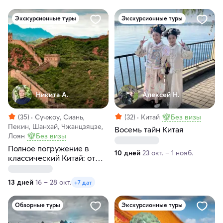
Экскурсионные туры
Экскурсионные туры
Никита А.
Алексей Н.
(35)
Сучжоу, Сиань,
(32)
Китай
Без визы
Пекин, Шанхай, Чжанцзяцзе,
Восемь тайн Китая
Лоян
Без визы
Полное погружение в
10 дней
23 окт. – 1 нояб.
классический Китай: от
Пекина до Шанхая
13 дней
16 – 28 окт.
+7 дат
Обзорные туры
Экскурсионные туры