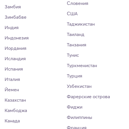
Словения
Замбия
США
Зимбабве
Таджикистан
Индия
Таиланд
Индонезия
Танзания
Иордания
Тунис
Исландия
Туркменистан
Испания
Турция
Италия
Узбекистан
Йемен
Фарерские острова
Казахстан
Фиджи
Камбоджа
Филиппины
Канада
Франция