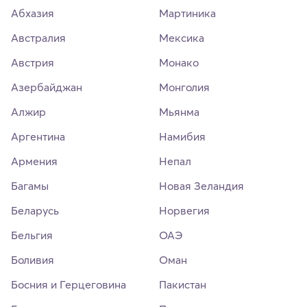
Абхазия
Мартиника
Австралия
Мексика
Австрия
Монако
Азербайджан
Монголия
Алжир
Мьянма
Аргентина
Намибия
Армения
Непал
Багамы
Новая Зеландия
Беларусь
Норвегия
Бельгия
ОАЭ
Боливия
Оман
Босния и Герцеговина
Пакистан