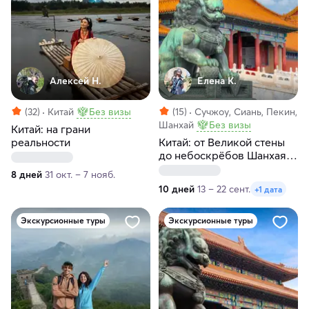
Алексей Н.
Елена К.
(32)
Китай
Без визы
(15)
Сучжоу, Сиань, Пекин,
Шанхай
Без визы
Китай: на грани
реальности
Китай: от Великой стены
до небоскрёбов Шанхая и
гора Хуашань
8 дней
31 окт. – 7 нояб.
10 дней
13 – 22 сент.
+1 дата
Экскурсионные туры
Экскурсионные туры