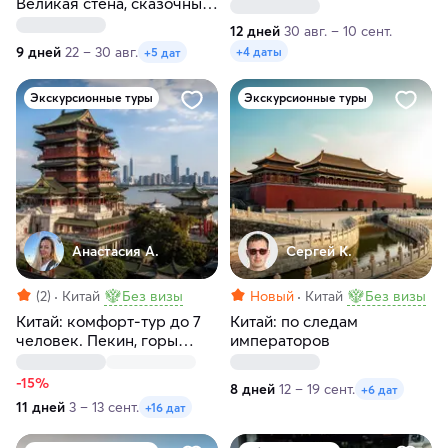
Великая стена, сказочные
горы, парки развлечений
12 дней
30 авг. – 10 сент.
и мегаполисы
9 дней
22 – 30 авг.
+4 даты
+5 дат
Экскурсионные туры
Экскурсионные туры
Анастасия А.
Сергей К.
(2)
Китай
Без визы
Новый
Китай
Без визы
Китай: комфорт-тур до 7
Китай: по следам
человек. Пекин, горы
императоров
Аватара, Великая стена,
Шанхай, Терракотовая
-15%
8 дней
12 – 19 сент.
+6 дат
армия
11 дней
3 – 13 сент.
+16 дат