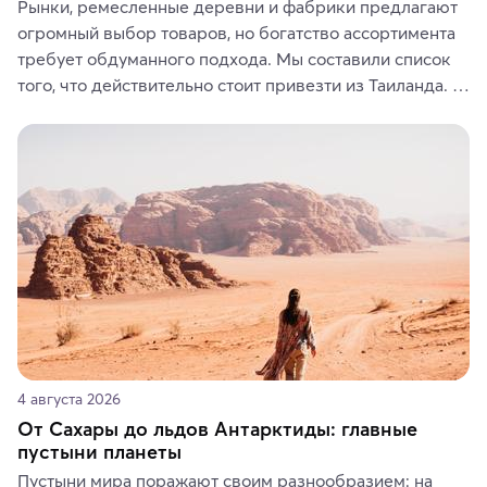
Рынки, ремесленные деревни и фабрики предлагают 
огромный выбор товаров, но богатство ассортимента 
требует обдуманного подхода. Мы составили список 
того, что действительно стоит привезти из Таиланда. 
Вы можете выбрать сладости, фрукты, косметические 
средства, одежду, украшения, предметы интерьера 
или сувениры, а мы расскажем, чем они интересны и 
где их купить.
4 августа 2026
От Сахары до льдов Антарктиды: главные
пустыни планеты
Пустыни мира поражают своим разнообразием: на 