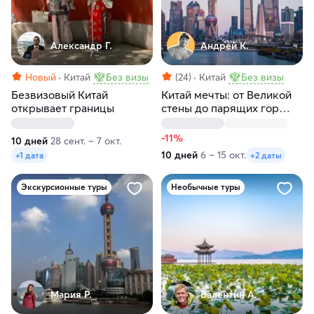
Александр Г.
Андрей К.
Новый
Китай
Без визы
(24)
Китай
Без визы
Безвизовый Китай
Китай мечты: от Великой
открывает границы
стены до парящих гор
Аватара
-11%
10 дней
28 сент. – 7 окт.
10 дней
6 – 15 окт.
+1 дата
+2 даты
Экскурсионные туры
Необычные туры
Мария Р.
Валентин А.