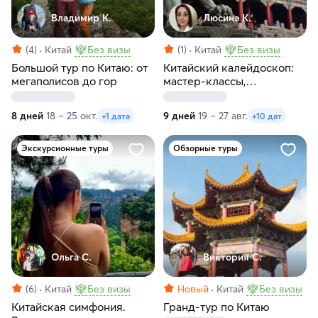
Владимир К.
Люсинэ К.
(4)
Китай
Без визы
(1)
Китай
Без визы
Большой тур по Китаю: от
Китайский калейдоскоп:
мегаполисов до гор
мастер-классы,
пульсирующие
мегаполисы и внеземные
8 дней
18 – 25 окт.
9 дней
19 – 27 авг.
+1 дата
+10 дат
пейзажи
Экскурсионные туры
Обзорные туры
Ольга С.
Виктория С.
(6)
Китай
Без визы
Новый
Китай
Без визы
Китайская симфония.
Гранд-тур по Китаю