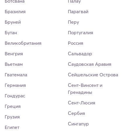
Ботсвана
Палау
Бразилия
Парагвай
Бруней
Перу
Бутан
Португалия
Великобритания
Россия
Венгрия
Сальвадор
Вьетнам
Саудовская Аравия
Гватемала
Сейшельские Острова
Германия
Сент-Винсент и
Гренадины
Гондурас
Сент-Люсия
Греция
Сербия
Грузия
Сингапур
Египет