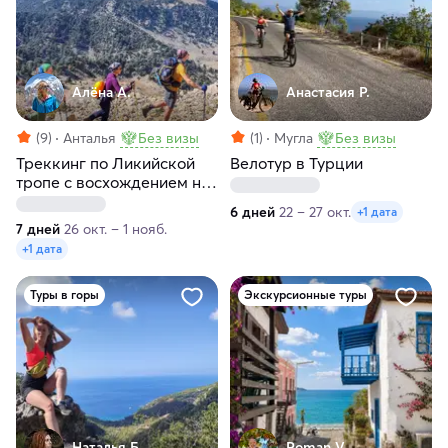
Алёна А.
Анастасия Р.
(9)
Анталья
Без визы
(1)
Мугла
Без визы
Треккинг по Ликийской
Велотур в Турции
тропе с восхождением на
гору Тахталы
6 дней
22 – 27 окт.
+1 дата
7 дней
26 окт. – 1 нояб.
+1 дата
Туры в горы
Экскурсионные туры
Наталья Б.
Roman V.