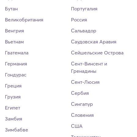
Бутан
Португалия
Великобритания
Россия
Венгрия
Сальвадор
Вьетнам
Саудовская Аравия
Гватемала
Сейшельские Острова
Германия
Сент-Винсент и
Гренадины
Гондурас
Сент-Люсия
Греция
Сербия
Грузия
Сингапур
Египет
Словения
Замбия
США
Зимбабве
Таджикистан