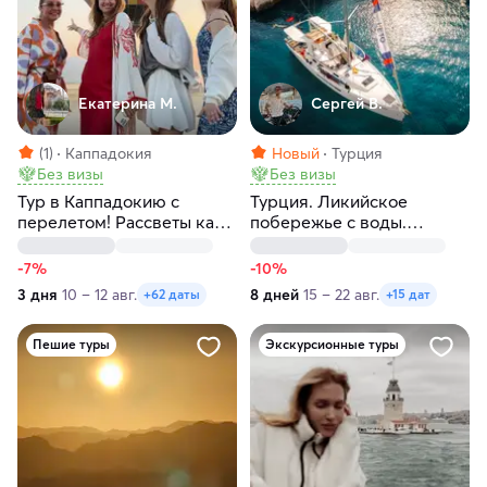
Екатерина М.
Сергей В.
(1)
Каппадокия
Новый
Турция
Без визы
Без визы
Тур в Каппадокию с
Турция. Ликийское
перелетом! Рассветы как
побережье с воды.
в кино! Любые даты
Яхтенный круиз
-7%
-10%
3 дня
10 – 12 авг.
8 дней
15 – 22 авг.
+62 даты
+15 дат
Пешие туры
Экскурсионные туры