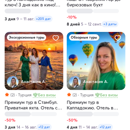
ключ! 3 дня как в кино!
бирюзовых бухт
Любые даты
-10%
3 дня
9 – 11 авг.
+205 дат
8 дней
5 – 12 сент.
+3 даты
Экскурсионные туры
Обзорные туры
Анастасия А.
Анастасия А.
(2)
Турция
Без визы
(2)
Турция
Без визы
Премиум тур в Стамбул.
Премиум тур в
Приватная яхта. Отель с
Каппадокию. Отель в
видом на Босфор. Без
пещере, конная прогулка,
толпы
подземный город
-50%
-50%
3 дня
14 – 16 авг.
4 дня
11 – 14 авг.
+12 дат
+12 дат