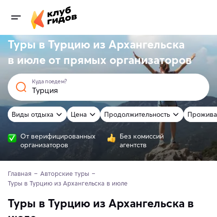
Туры в Турцию из Архангельска
в июле от
прямых
организаторов
Куда поедем?
Виды отдыха
Цена
Продолжительность
Прожива
От верифицированных
Без комиссий
организаторов
агентств
Главная
Авторские туры
Туры в Турцию из Архангельска в июле 
Туры в Турцию из Архангельска в