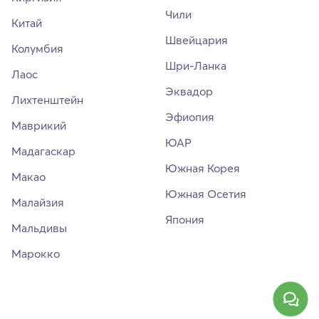
Чили
Китай
Швейцария
Колумбия
Шри-Ланка
Лаос
Эквадор
Лихтенштейн
Эфиопия
Маврикий
ЮАР
Мадагаскар
Южная Корея
Макао
Южная Осетия
Малайзия
Япония
Мальдивы
Марокко