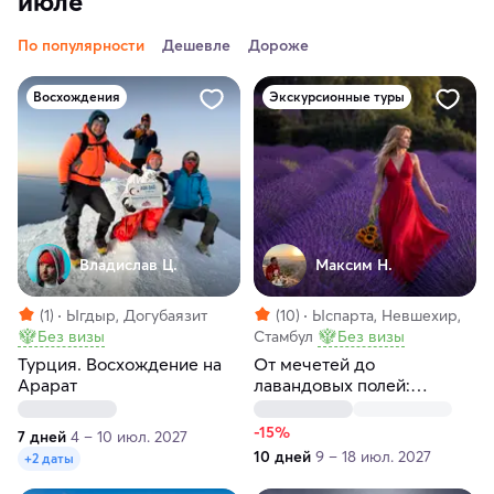
июле
По популярности
Дешевле
Дороже
Восхождения
Экскурсионные туры
Владислав Ц.
Максим H.
(1)
Ыгдыр, Догубаязит
(10)
Ыспарта, Невшехир,
Без визы
Стамбул
Без визы
Турция. Восхождение на
От мечетей до
Арарат
лавандовых полей:
турецкое приключение!
-15%
7 дней
4 – 10 июл. 2027
10 дней
9 – 18 июл. 2027
+2 даты