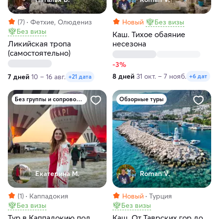
(7)
Фетхие, Олюдениз
Новый
Без визы
Без визы
Каш. Тихое обаяние
Ликийская тропа
несезона
(самостоятельно)
-3%
8 дней
31 окт. – 7 нояб.
7 дней
10 – 16 авг.
+6 дат
+21 дата
Без группы и сопровождения
Обзорные туры
Екатерина М.
Roman V.
(1)
Каппадокия
Новый
Турция
Без визы
Без визы
Тур в Каппадокию под
Каш. От Таврских гор до