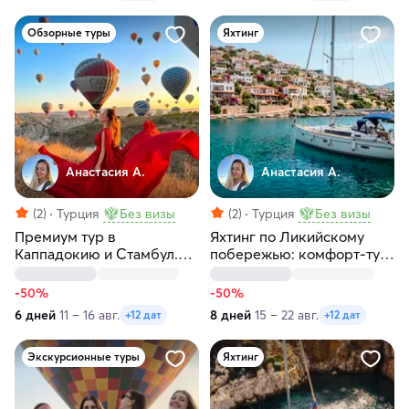
Обзорные туры
Яхтинг
Анастасия А.
Анастасия А.
(2)
Турция
Без визы
(2)
Турция
Без визы
Премиум тур в
Яхтинг по Ликийскому
Каппадокию и Стамбул.
побережью: комфорт-тур
Приватная яхта на
по голубым лагунам
Босфоре
Турции
-50%
-50%
6 дней
11 – 16 авг.
8 дней
15 – 22 авг.
+12 дат
+12 дат
Экскурсионные туры
Яхтинг