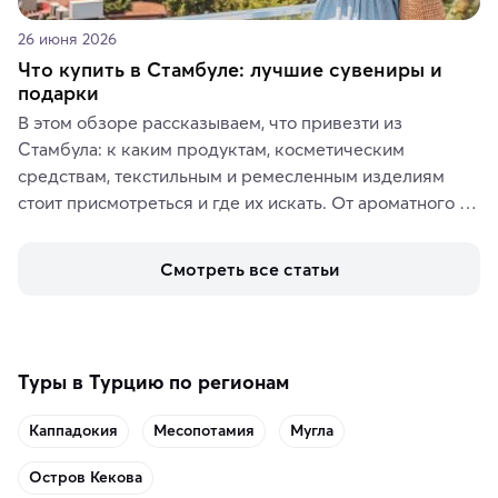
26 июня 2026
Что купить в Стамбуле: лучшие сувениры и
подарки
В этом обзоре рассказываем, что привезти из 
Стамбула: к каким продуктам, косметическим 
средствам, текстильным и ремесленным изделиям 
стоит присмотреться и где их искать. От ароматного 
кофе, специй и сладостей до мозаичных ламп, 
керамики и изделий из кожи на турецких рынках и в 
Смотреть все статьи
аутентичных лавках — в подарок близким или себе на 
память о путешествии.
Туры в Турцию по регионам
Каппадокия
Месопотамия
Мугла
Остров Кекова