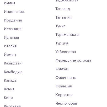
Индия
Таиланд
Индонезия
Танзания
Иордания
Тунис
Исландия
Туркменистан
Испания
Турция
Италия
Узбекистан
Йемен
Фарерские острова
Казахстан
Фиджи
Камбоджа
Филиппины
Канада
Франция
Кения
Хорватия
Кипр
Черногория
Киргизия