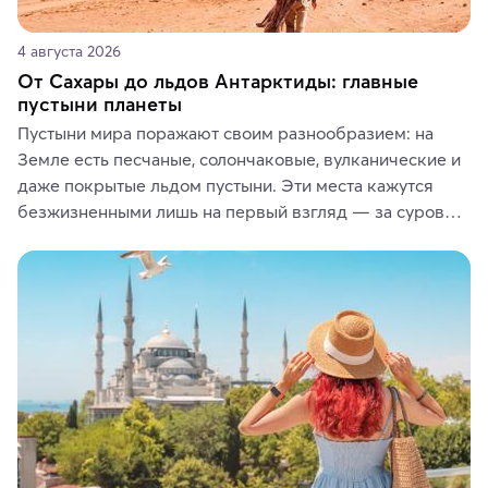
4 августа 2026
От Сахары до льдов Антарктиды: главные
пустыни планеты
Пустыни мира поражают своим разнообразием: на 
Земле есть песчаные, солончаковые, вулканические и 
даже покрытые льдом пустыни. Эти места кажутся 
безжизненными лишь на первый взгляд — за суровой 
красотой скрываются древние культуры, редкие 
животные и маршруты, которые дарят одни из самых 
ярких впечатлений от путешествий.