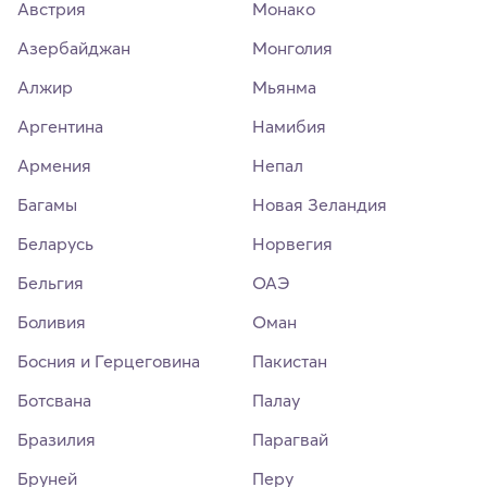
Австрия
Монако
Азербайджан
Монголия
Алжир
Мьянма
Аргентина
Намибия
Армения
Непал
Багамы
Новая Зеландия
Беларусь
Норвегия
Бельгия
ОАЭ
Боливия
Оман
Босния и Герцеговина
Пакистан
Ботсвана
Палау
Бразилия
Парагвай
Бруней
Перу