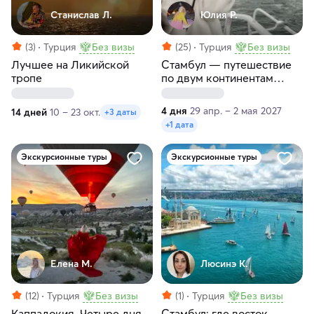
Станислав Л.
Юлия Р.
(3)
Турция
Без визы
(25)
Турция
Без визы
Лучшее на Ликийской
Стамбул — путешествие
тропе
по двум континентам
(Европа и Азия)
4 дня
29 апр. – 2 мая 2027
14 дней
10 – 23 окт.
+3 даты
+1 дата
Экскурсионные туры
Экскурсионные туры
Елена М.
Люсинэ К.
(12)
Турция
Без визы
(1)
Турция
Без визы
Каппадокия. Четыре дня
Стамбул: где восток