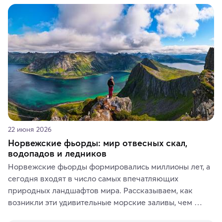
керамики и изделий из кожи на турецких рынках и в 
аутентичных лавках — в подарок близким или себе на 
память о путешествии.
22 июня 2026
Норвежские фьорды: мир отвесных скал,
водопадов и ледников
Норвежские фьорды формировались миллионы лет, а 
сегодня входят в число самых впечатляющих 
природных ландшафтов мира. Рассказываем, как 
возникли эти удивительные морские заливы, чем 
знаменит «Король фьордов», где находятся самые 