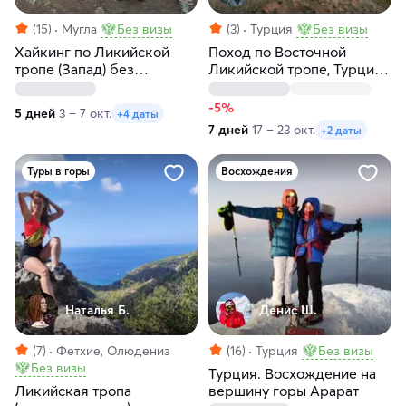
(15)
Мугла
Без визы
(3)
Турция
Без визы
Хайкинг по Ликийской
Поход по Восточной
тропе (Запад) без
Ликийской тропе, Турция:
рюкзаков с отелями
море, горы и древняя
Ликия
-5%
5 дней
3 – 7 окт.
+4 даты
7 дней
17 – 23 окт.
+2 даты
Туры в горы
Восхождения
Наталья Б.
Денис Ш.
(7)
Фетхие, Олюдениз
(16)
Турция
Без визы
Без визы
Турция. Восхождение на
Ликийская тропа
вершину горы Арарат