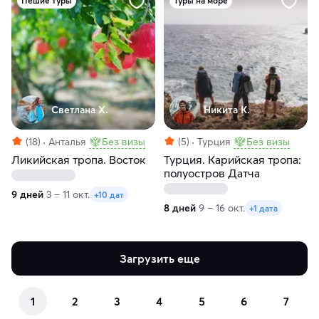
Пешие туры
Туры на море
Светлана Х.
Никита К.
(18)
Анталья
Без визы
(5)
Турция
Без визы
Ликийская тропа. Восток
Турция. Карийская тропа:
полуостров Датча
9 дней
3 – 11 окт.
+10 дат
8 дней
9 – 16 окт.
+1 дата
Загрузить еще
1
2
3
4
5
6
7