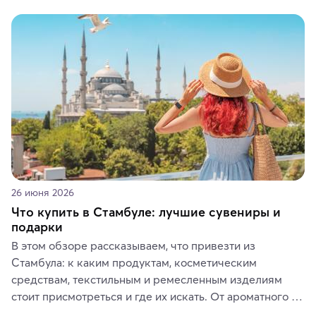
красотой скрываются древние культуры, редкие 
животные и маршруты, которые дарят одни из самых 
ярких впечатлений от путешествий.
26 июня 2026
Что купить в Стамбуле: лучшие сувениры и
подарки
В этом обзоре рассказываем, что привезти из 
Стамбула: к каким продуктам, косметическим 
средствам, текстильным и ремесленным изделиям 
стоит присмотреться и где их искать. От ароматного 
кофе, специй и сладостей до мозаичных ламп, 