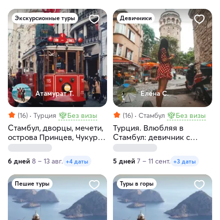
Экскурсионные туры
Девичники
Атамурат Т.
Елена С.
(16)
Турция
Без визы
(16)
Стамбул
Без визы
Стамбул, дворцы, мечети,
Турция. Влюбляя в
острова Принцев, Чукур
Стамбул: девичник с
— сокровища Турции!
местной жительницей
6 дней
8 – 13 авг.
5 дней
7 – 11 сент.
+4 даты
+3 даты
Пешие туры
Туры в горы