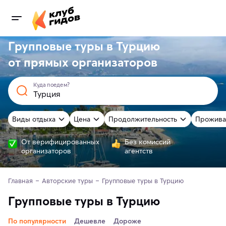
Групповые туры в Турцию
от
прямых
организаторов
Куда поедем?
Виды отдыха
Цена
Продолжительность
Прожива
От верифицированных
Без комиссий
организаторов
агентств
Главная
Авторские туры
Групповые туры в Турцию
Групповые туры в Турцию
По популярности
Дешевле
Дороже