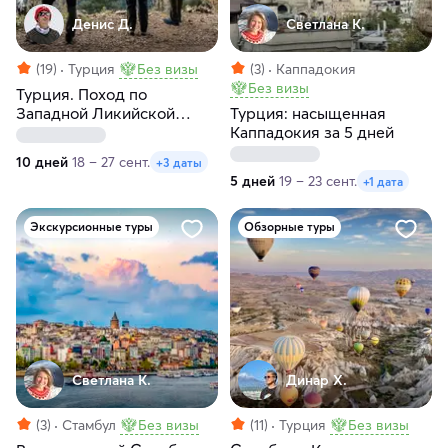
Денис Д.
Светлана К.
(19)
Турция
Без визы
(3)
Каппадокия
Без визы
Турция. Поход по
Западной Ликийской
Турция: насыщенная
тропе
Каппадокия за 5 дней
10 дней
18 – 27 сент.
+3 даты
5 дней
19 – 23 сент.
+1 дата
Экскурсионные туры
Обзорные туры
Светлана К.
Динар Х.
(3)
Стамбул
Без визы
(11)
Турция
Без визы