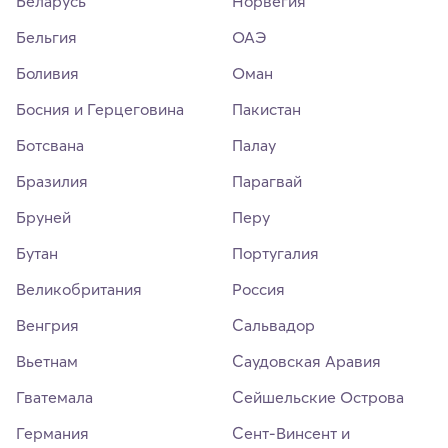
Беларусь
Норвегия
Бельгия
ОАЭ
Боливия
Оман
Босния и Герцеговина
Пакистан
Ботсвана
Палау
Бразилия
Парагвай
Бруней
Перу
Бутан
Португалия
Великобритания
Россия
Венгрия
Сальвадор
Вьетнам
Саудовская Аравия
Гватемала
Сейшельские Острова
Германия
Сент-Винсент и