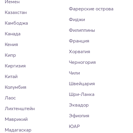
Йемен
Фарерские острова
Казахстан
Фиджи
Камбоджа
Филиппины
Канада
Франция
Кения
Хорватия
Кипр
Черногория
Киргизия
Чили
Китай
Швейцария
Колумбия
Шри-Ланка
Лаос
Эквадор
Лихтенштейн
Эфиопия
Маврикий
ЮАР
Мадагаскар