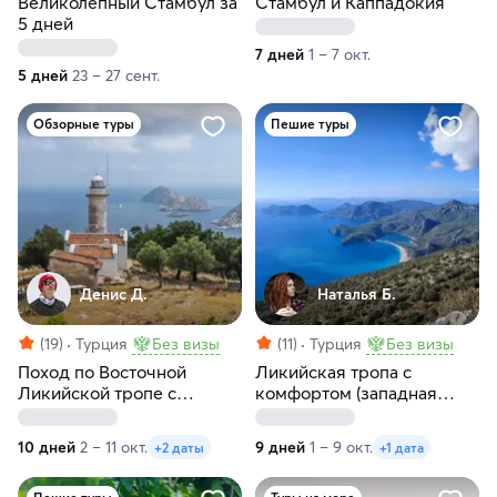
Великолепный Стамбул за
Стамбул и Каппадокия
5 дней
7 дней
1 – 7 окт.
5 дней
23 – 27 сент.
Обзорные туры
Пешие туры
Денис Д.
Наталья Б.
(19)
Турция
Без визы
(11)
Турция
Без визы
Поход по Восточной
Ликийская тропа с
Ликийской тропе с
комфортом (западная
восхождением на Тахталы
часть)
10 дней
2 – 11 окт.
9 дней
1 – 9 окт.
+2 даты
+1 дата