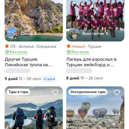
Динар Х.
Константин Х.
(11)
Анталья, Олюдениз
Новый
Турция
Без визы
Без визы
Другая Турция.
Лагерь для взрослых в
Ликийская тропа на
Турции: вейкборд и
максималках!
туристическая программа
8 дней
19 – 26 сент.
9 дней
12 – 20 сент.
+1 дата
Туры в горы
Экскурсионные туры