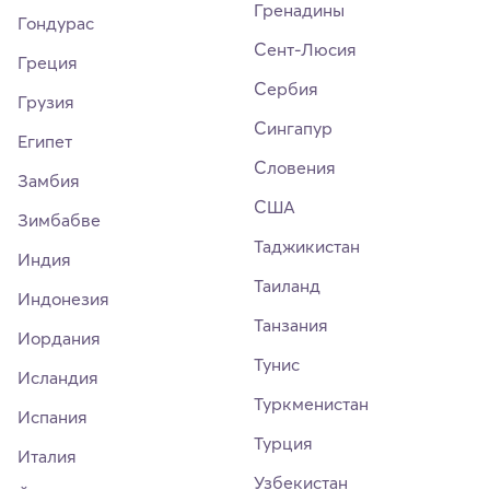
Гренадины
Гондурас
Сент-Люсия
Греция
Сербия
Грузия
Сингапур
Египет
Словения
Замбия
США
Зимбабве
Таджикистан
Индия
Таиланд
Индонезия
Танзания
Иордания
Тунис
Исландия
Туркменистан
Испания
Турция
Италия
Узбекистан