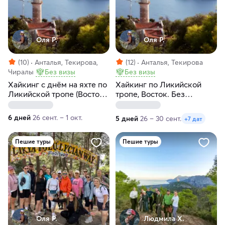
Оля Р.
Оля Р.
(10)
Анталья, Текирова,
(12)
Анталья, Текирова
Чиралы
Без визы
Без визы
Xайкинг c днём на яхте по
Хайкинг по Ликийской
Ликийской тропе (Восток).
тропе, Восток. Без
Без рюкзаков, в отелях
рюкзаков с отелями
6 дней
26 сент. – 1 окт.
5 дней
26 – 30 сент.
+7 дат
Пешие туры
Пешие туры
Оля Р.
Людмила Х.