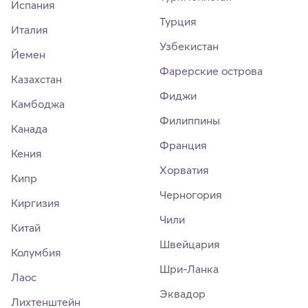
Испания
Турция
Италия
Узбекистан
Йемен
Фарерские острова
Казахстан
Фиджи
Камбоджа
Филиппины
Канада
Франция
Кения
Хорватия
Кипр
Черногория
Киргизия
Чили
Китай
Швейцария
Колумбия
Шри-Ланка
Лаос
Эквадор
Лихтенштейн