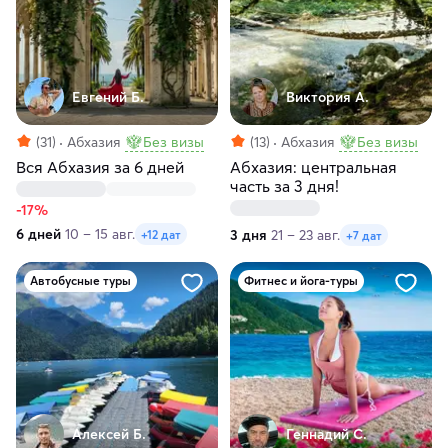
Евгений Б.
Виктория А.
(31)
Абхазия
Без визы
(13)
Абхазия
Без визы
Вся Абхазия за 6 дней
Абхазия: центральная
часть за 3 дня!
-17%
6 дней
10 – 15 авг.
3 дня
21 – 23 авг.
+12 дат
+7 дат
Автобусные туры
Фитнес и йога-туры
Алексей Б.
Геннадий С.