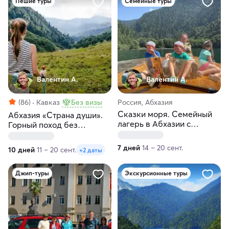
Пешие туры
Семейные туры
Валентин А.
Валентин А.
(86)
Кавказ
Без визы
Россия, Абхазия
Сказки моря. Семейный
Абхазия «Страна души».
лагерь в Абхазии с
Горный поход без
посещением озера Рица
рюкзаков
(5+)
7 дней
14 – 20 сент.
10 дней
11 – 20 сент.
+2 даты
Джип-туры
Экскурсионные туры