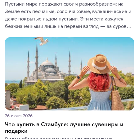
Пустыни мира поражают своим разнообразием: на 
Земле есть песчаные, солончаковые, вулканические и 
даже покрытые льдом пустыни. Эти места кажутся 
безжизненными лишь на первый взгляд — за суровой 
красотой скрываются древние культуры, редкие 
животные и маршруты, которые дарят одни из самых 
ярких впечатлений от путешествий.
26 июня 2026
Что купить в Стамбуле: лучшие сувениры и
подарки
В этом обзоре рассказываем, что привезти из 