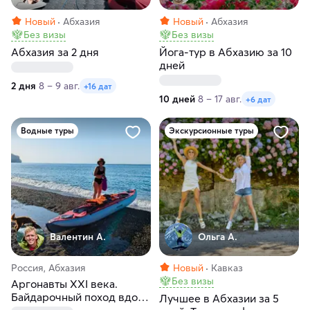
Новый
Абхазия
Новый
Абхазия
Без визы
Без визы
Абхазия за 2 дня
Йога-тур в Абхазию за 10
дней
2 дня
8 – 9 авг.
+16 дат
10 дней
8 – 17 авг.
+6 дат
Водные туры
Экскурсионные туры
Валентин А.
Ольга А.
Россия, Абхазия
Новый
Кавказ
Без визы
Аргонавты XXI века.
Байдарочный поход вдоль
Лучшее в Абхазии за 5