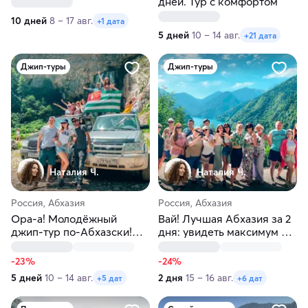
побережья Абхазии
дней. Тур с комфортом
10 дней
8 – 17 авг.
+1 дата
5 дней
10 – 14 авг.
+21 дата
Джип-туры
Джип-туры
Наталия Ч.
Наталия Ч.
Россия, Абхазия
Россия, Абхазия
Ора-а! Молодёжный
Вай! Лучшая Абхазия за 2
джип-тур по-Абхазски!
дня: увидеть максимум и
Вход строго 12+
отдохнуть
-23%
-24%
5 дней
10 – 14 авг.
2 дня
15 – 16 авг.
+5 дат
+6 дат