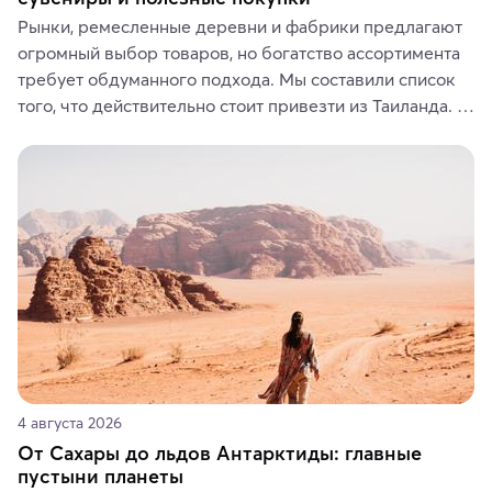
Рынки, ремесленные деревни и фабрики предлагают 
огромный выбор товаров, но богатство ассортимента 
требует обдуманного подхода. Мы составили список 
того, что действительно стоит привезти из Таиланда. 
Вы можете выбрать сладости, фрукты, косметические 
средства, одежду, украшения, предметы интерьера 
или сувениры, а мы расскажем, чем они интересны и 
где их купить.
4 августа 2026
От Сахары до льдов Антарктиды: главные
пустыни планеты