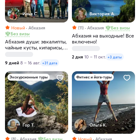
Илья С.
Виктория А.
Новый
Абхазия
(11)
Абхазия
Без визы
Без визы
Абхазия на выходные! Все
Абхазия души: эвкалипты,
включено!
чайные кусты, кипарисы,
лебеди, буйволы, а
2 дня
10 – 11 окт.
+3 даты
главное горы
9 дней
8 – 16 авг.
+31 дата
Экскурсионные туры
Фитнес и йога-туры
Гор Т.
Ольга К.
(8)
Абхазия
Без визы
Новый
Абхазия