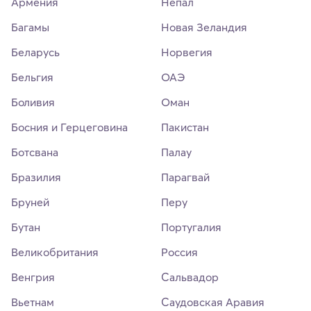
Армения
Непал
Багамы
Новая Зеландия
Беларусь
Норвегия
Бельгия
ОАЭ
Боливия
Оман
Босния и Герцеговина
Пакистан
Ботсвана
Палау
Бразилия
Парагвай
Бруней
Перу
Бутан
Португалия
Великобритания
Россия
Венгрия
Сальвадор
Вьетнам
Саудовская Аравия