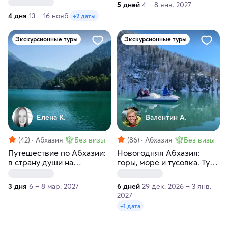
до мандариновых рощ
5 дней
4 – 8 янв. 2027
4 дня
13 – 16 нояб.
+2 даты
Экскурсионные туры
Экскурсионные туры
Елена К.
Валентин А.
(42)
Абхазия
Без визы
(86)
Абхазия
Без визы
Путешествие по Абхазии:
Новогодняя Абхазия:
в страну души на
горы, море и тусовка. Тур
цветение мимозы
с посещением горячих
источников и озера Рица
3 дня
6 – 8 мар. 2027
6 дней
29 дек. 2026 – 3 янв.
2027
+1 дата