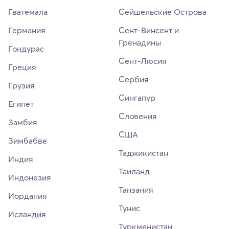
Гватемала
Сейшельские Острова
Германия
Сент-Винсент и
Гренадины
Гондурас
Сент-Люсия
Греция
Сербия
Грузия
Сингапур
Египет
Словения
Замбия
США
Зимбабве
Таджикистан
Индия
Таиланд
Индонезия
Танзания
Иордания
Тунис
Исландия
Туркменистан