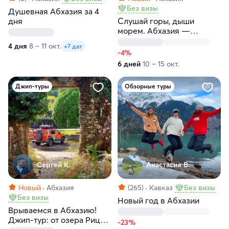
Без визы
Душевная Абхазия за 4
дня
Слушай горы, дыши
морем. Абхазия —
танцевальный ретрит
4 дня
8 – 11 окт.
+7 дат
-4%
6 дней
10 – 15 окт.
Джип-туры
Обзорные туры
Сергей К.
Анастасия В.
Новый
Абхазия
(265)
Кавказ
Без визы
Без визы
Новый год в Абхазии
Врываемся в Абхазию!
Джип-тур: от озера Рица
-23%