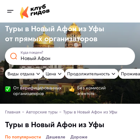
Туры в Новый Афон из Уфы
от
прямых
организаторов
Куда поедем?
Виды отдыха
Цена
Продолжительность
Прожива
От верифицированных
Без комиссий
организаторов
агентств
Главная
Авторские туры
Туры в Новый Афон из Уфы
Туры в Новый Афон из Уфы
По популярности
Дешевле
Дороже