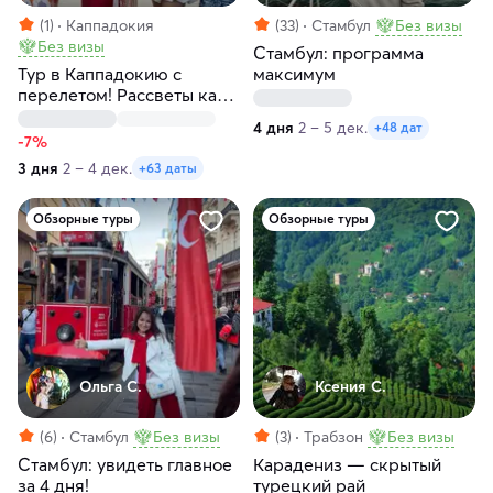
(1)
Каппадокия
(33)
Стамбул
Без визы
Без визы
Стамбул: программа
Тур в Каппадокию с
максимум
перелетом! Рассветы как
в кино! Любые даты
4 дня
2 – 5 дек.
+48 дат
-7%
3 дня
2 – 4 дек.
+63 даты
Обзорные туры
Обзорные туры
Ольга С.
Ксения С.
(6)
Стамбул
Без визы
(3)
Трабзон
Без визы
Стамбул: увидеть главное
Карадениз — скрытый
за 4 дня!
турецкий рай