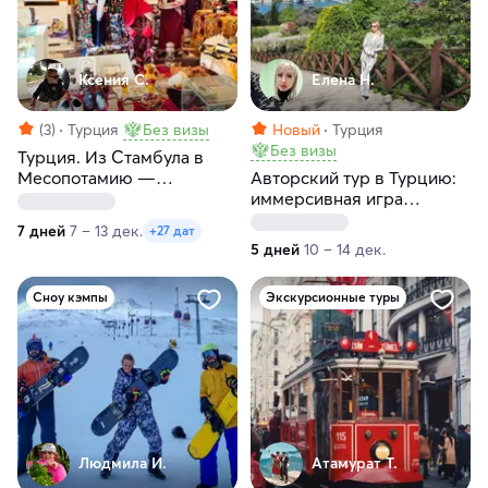
Ксения С.
Елена Н.
(3)
Турция
Без визы
Новый
Турция
Без визы
Турция. Из Стамбула в
Месопотамию —
Авторский тур в Турцию:
древнюю цивилизацию
иммерсивная игра
«Сокровища Хюррем
7 дней
7 – 13 дек.
+27 дат
Султан»
5 дней
10 – 14 дек.
Сноу кэмпы
Экскурсионные туры
Людмила И.
Атамурат Т.