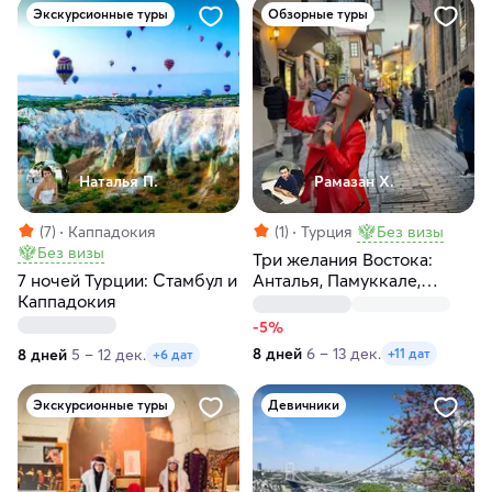
Экскурсионные туры
Обзорные туры
Наталья П.
Рамазан Х.
(7)
Каппадокия
(1)
Турция
Без визы
Без визы
Три желания Востока:
7 ночей Турции: Стамбул и
Анталья, Памуккале,
Каппадокия
Каппадокия за 8 дней
-5%
8 дней
6 – 13 дек.
8 дней
5 – 12 дек.
+11 дат
+6 дат
Экскурсионные туры
Девичники