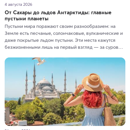
4 августа 2026
От Сахары до льдов Антарктиды: главные
пустыни планеты
Пустыни мира поражают своим разнообразием: на 
Земле есть песчаные, солончаковые, вулканические и 
даже покрытые льдом пустыни. Эти места кажутся 
безжизненными лишь на первый взгляд — за суровой 
красотой скрываются древние культуры, редкие 
животные и маршруты, которые дарят одни из самых 
ярких впечатлений от путешествий.