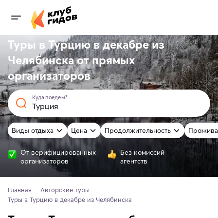
Туры в Турцию в декабре из
Челябинска от
прямых
организаторов
Куда поедем?
Виды отдыха
Цена
Продолжительность
Прожива
От верифицированных
Без комиссий
организаторов
агентств
Главная
Авторские туры
Туры в Турцию в декабре из Челябинска