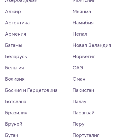
Алжир
Мьянма
Аргентина
Намибия
Армения
Непал
Багамы
Новая Зеландия
Беларусь
Норвегия
Бельгия
ОАЭ
Боливия
Оман
Босния и Герцеговина
Пакистан
Ботсвана
Палау
Бразилия
Парагвай
Бруней
Перу
Бутан
Португалия