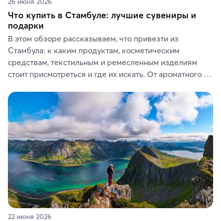
26 июня 2026
Что купить в Стамбуле: лучшие сувениры и
подарки
В этом обзоре рассказываем, что привезти из 
Стамбула: к каким продуктам, косметическим 
средствам, текстильным и ремесленным изделиям 
стоит присмотреться и где их искать. От ароматного 
кофе, специй и сладостей до мозаичных ламп, 
керамики и изделий из кожи на турецких рынках и в 
аутентичных лавках — в подарок близким или себе на 
память о путешествии.
22 июня 2026