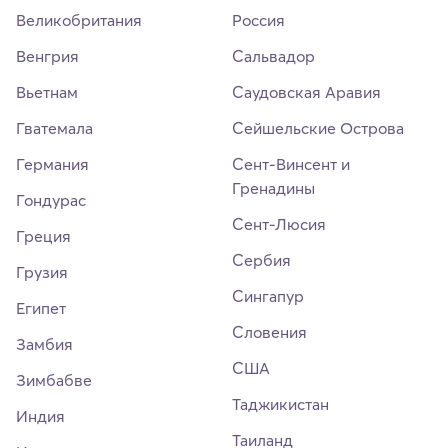
Великобритания
Россия
Венгрия
Сальвадор
Вьетнам
Саудовская Аравия
Гватемала
Сейшельские Острова
Германия
Сент-Винсент и
Гренадины
Гондурас
Сент-Люсия
Греция
Сербия
Грузия
Сингапур
Египет
Словения
Замбия
США
Зимбабве
Таджикистан
Индия
Таиланд