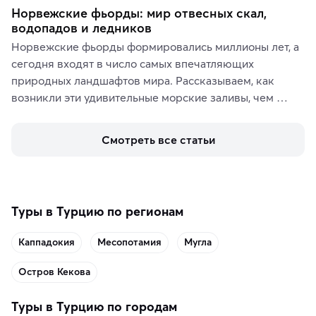
Норвежские фьорды: мир отвесных скал,
водопадов и ледников
Норвежские фьорды формировались миллионы лет, а 
сегодня входят в число самых впечатляющих 
природных ландшафтов мира. Рассказываем, как 
возникли эти удивительные морские заливы, чем 
знаменит «Король фьордов», где находятся самые 
живописные смотровые площадки и какие точки 
Смотреть все статьи
включить в маршрут по Норвегии.
Туры в Турцию по регионам
Каппадокия
Месопотамия
Мугла
Остров Кекова
Туры в Турцию по городам