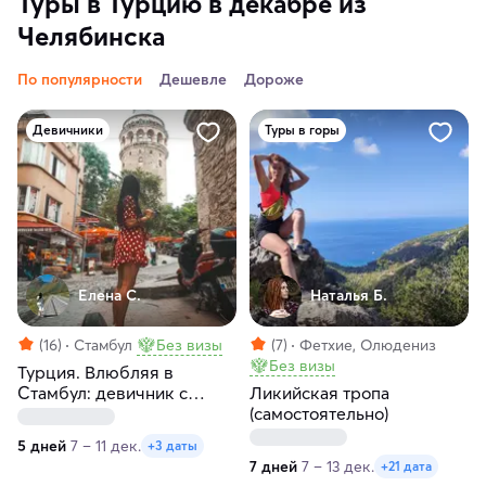
Туры в Турцию в декабре из
Челябинска
По популярности
Дешевле
Дороже
Девичники
Туры в горы
Елена С.
Наталья Б.
(16)
Стамбул
Без визы
(7)
Фетхие, Олюдениз
Без визы
Турция. Влюбляя в
Стамбул: девичник с
Ликийская тропа
местной жительницей
(самостоятельно)
5 дней
7 – 11 дек.
+3 даты
7 дней
7 – 13 дек.
+21 дата