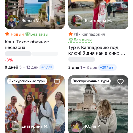
Roman V.
Екатерина М.
Новый
Без визы
(1)
Каппадокия
Без визы
Каш. Тихое обаяние
несезона
Тур в Каппадокию под
ключ! 3 дня как в кино!
Любые даты
-3%
8 дней
5 – 12 дек.
3 дня
1 – 3 дек.
+6 дат
+207 дат
Экскурсионные туры
Экскурсионные туры
Екатерина М.
Юлия Р.