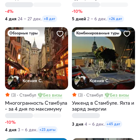
-4%
-10%
4 дня
24 – 27 дек.
5 дней
2 – 6 дек.
+8 дат
+26 дат
Обзорные туры
Комбинированные туры
Ксения С.
Ксения С.
(3)
Стамбул
Без визы
(3)
Стамбул
Без визы
Многогранность Стамбула
Уикенд в Стамбуле. Яхта и
- за 4 дня по максимуму
заряд энергии
-10%
3 дня
4 – 6 дек.
+45 дат
4 дня
3 – 6 дек.
+23 даты