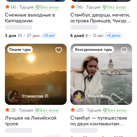
(4)
Турция
Без визы
(16)
Турция
Без визы
Снежные выходные в
Стамбул, дворцы, мечети,
Каппадокии
острова Принцев, Чукур
— сокровища Турции!
3 дня
25 – 27 дек.
6 дней
8 – 13 авг.
+12 дат
+4 даты
Пешие туры
Экскурсионные туры
Станислав Л.
Юлия Р.
(3)
Турция
Без визы
(25)
Турция
Без визы
Лучшее на Ликийской
Стамбул — путешествие
тропе
по двум континентам
(Европа и Азия)