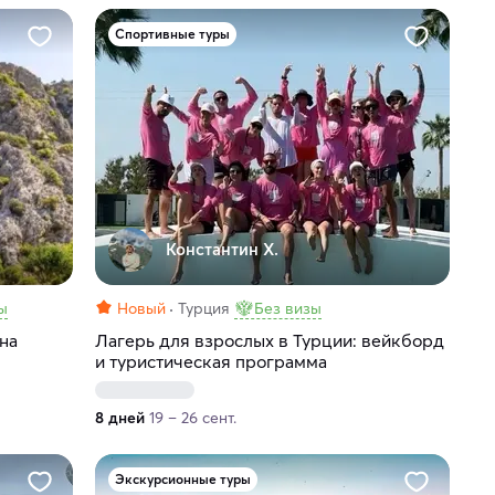
Спортивные туры
Константин Х.
ы
Новый
Турция
Без визы
на
Лагерь для взрослых в Турции: вейкборд
и туристическая программа
8 дней
19 – 26 сент.
Экскурсионные туры