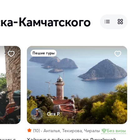
ска-Камчатского
Пешие туры
Оля Р.
(10)
Анталья, Текирова, Чиралы
Без визы
ичник с
Xайкинг c днём на яхте по Ликийской