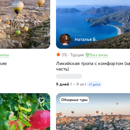
Наталья Б.
 визы
(11)
Турция
Без визы
кия
Ликийская тропа с комфортом (з
часть)
9 дней
1 – 9 окт.
+1 дата
Обзорные туры