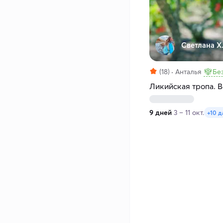
Светлана Х
(18)
Анталья
Бе
Ликийская тропа. В
9 дней
3 – 11 окт.
+10 д