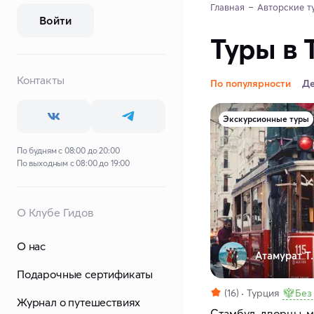
Главная
Авторские т
Войти
Туры в 
Контакты
По популярности
Д
Экскурсионные туры
По будням с 08:00 до 20:00
По выходным с 08:00 до 19:00
О Клубе Гидов
О нас
Атамурат Т.
Подарочные сертификаты
(16)
Турция
Без
Журнал о путешествиях
Стамбул, дворцы, м