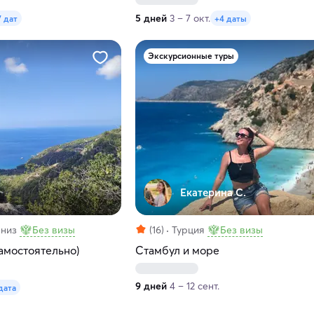
5 дней
3 – 7 окт.
7 дат
+4 даты
Экскурсионные туры
Екатерина С.
ениз
Без визы
(16)
Турция
Без визы
амостоятельно)
Стамбул и море
9 дней
4 – 12 сент.
дата