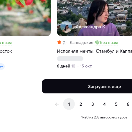
.
Александра К.
з визы
(1)
Каппадокия
Без визы
осток
Исполняя мечты: Стамбул и Капп
6 дней
10 – 15 окт.
ат
Загрузить еще
1
2
3
4
5
6
1–20 из 233 авторских туров