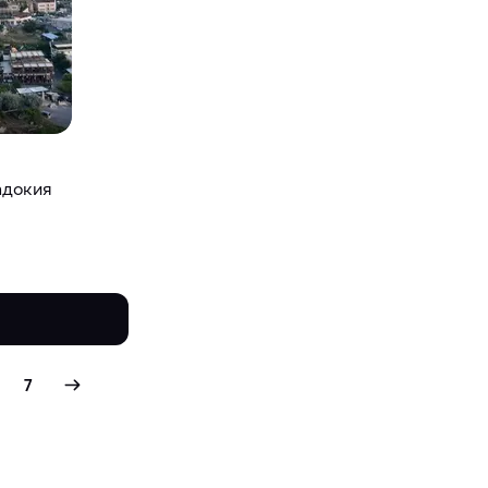
адокия
7