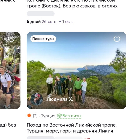
тропе (Восток). Без рюкзаков, в отелях
6 дней
26 сент. – 1 окт.
Пешие туры
Людмила Х.
(3)
Турция
Без визы
ад) без
Поход по Восточной Ликийской тропе,
Турция: море, горы и древняя Ликия