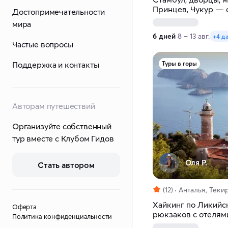
Принцев, Чукур — 
Достопримечательности
мира
6 дней
8 – 13 авг.
+4 д
Частые вопросы
Поддержка и контакты
Туры в горы
Авторам путешествий
Организуйте собственный
тур вместе с Клубом Гидов
Оля Р.
Стать автором
(12)
Анталья, Теки
Хайкинг по Ликийск
Оферта
рюкзаков с отелям
Политика конфиденциальности