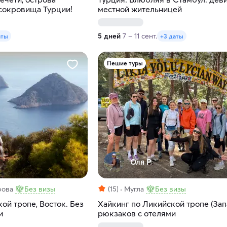
сокровища Турции!
местной жительницей
5 дней
7 – 11 сент.
аты
+3 даты
Пешие туры
Оля Р.
рова
Без визы
(15)
Мугла
Без визы
ой тропе, Восток. Без
Хайкинг по Ликийской тропе (Зап
и
рюкзаков с отелями