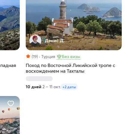
Денис Д.
(19)
Турция
Без визы
ападная
Поход по Восточной Ликийской тропе с
восхождением на Тахталы
10 дней
2 – 11 окт.
+2 даты