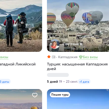
Светлана К.
 визы
(3)
Каппадокия
Без визы
Западной Ликийской
Турция: насыщенная Каппадокия 
дней
5 дней
19 – 23 сент.
3 даты
+1 дата
Пешие туры