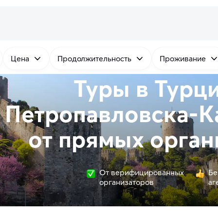
Цена
Продолжительность
Проживание
Туры в Турц
Петропавловска-К
от
прямых
орган
От верифицированных
Бе
организаторов
аг