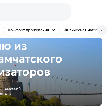
Комфорт проживания
Физическая нагрузка
ию из
амчатского
изаторов
з комиссий
ентств