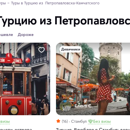
уры
Туры в Турцию из  Петропавловска-Камчатского
Турцию из Петропавлов
ешевле
Дороже
Девичники
Елена С.
 визы
(16)
Стамбул
Без визы
ечети, острова
Турция. Влюбляя в Стамбул: дев