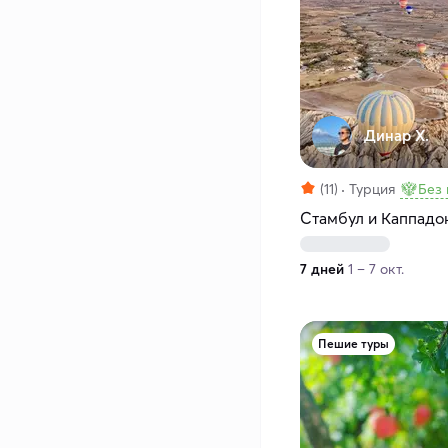
Динар Х.
(11)
Турция
Без
Стамбул и Каппадо
7 дней
1 – 7 окт.
Пешие туры