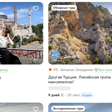
Обзорные туры
С.
Динар Х.
 визы
(11)
Анталья, Олюдениз
Без виз
ц
Другая Турция. Ликийская тропа 
максималках!
9 дней
12 – 20 сент.
+1 дата
Экскурсионные туры