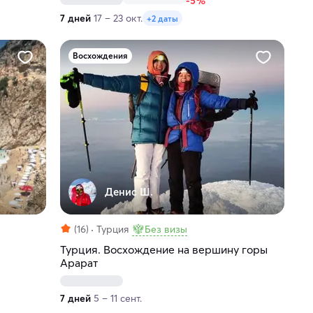
-5%
7 дней
17 – 23 окт.
+2 даты
Восхождения
Денис Ш.
(16)
Турция
Без визы
Турция. Восхождение на вершину горы
Арарат
7 дней
5 – 11 сент.