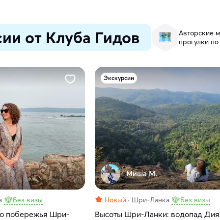
ии от Клуба Гидов
Авторские м
прогулки по
Экскурсии
Миша M.
а
Без визы
Новый
Шри-Ланка
Без визы
о побережья Шри-
Высоты Шри-Ланки: водопад Дия