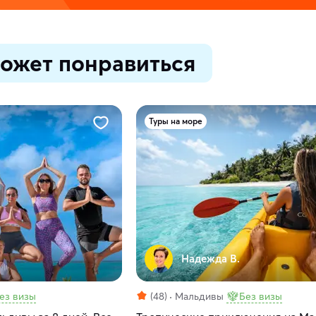
ожет понравиться
Туры на море
Надежда В.
ез визы
(48)
Мальдивы
Без визы