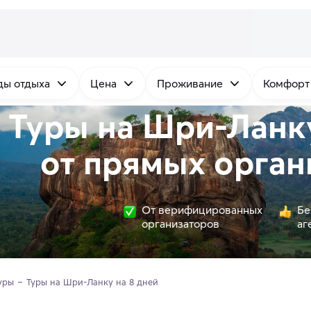
ды отдыха
Цена
Проживание
Комфорт
Туры на Шри-Ланку
от
прямых
орган
От верифицированных
Бе
организаторов
аг
уры
Туры на Шри-Ланку на 8 дней