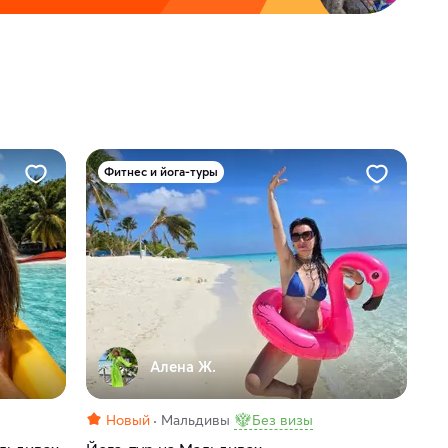
Фитнес и йога-туры
Алена Ж.
Новый
Мальдивы
Без визы