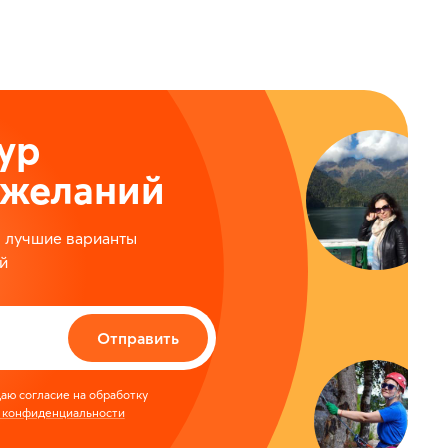
ур
ожеланий
м лучшие варианты
й
Отправить
аю согласие на обработку
 конфиденциальности