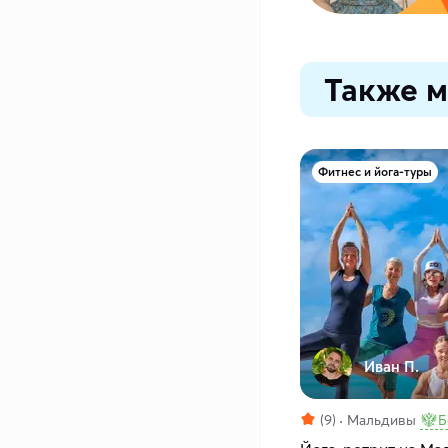
Также м
Фитнес и йога-туры
Иван П.
(9)
Мальдивы
Б