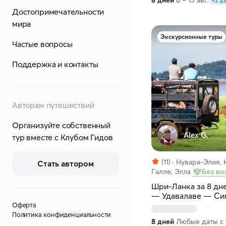
8 дней
8 – 15 авг.
+2 д
Достопримечательности
мира
Экскурсионные туры
Частые вопросы
Поддержка и контакты
Авторам путешествий
Организуйте собственный
Alex G.
тур вместе с Клубом Гидов
(11)
Нувара-Элия, 
Стать автором
Галле, Элла
Без ви
Шри-Ланка за 8 дне
— Удавалаве — Сиг
Оферта
Политика конфиденциальности
8 дней
Любые даты с 1