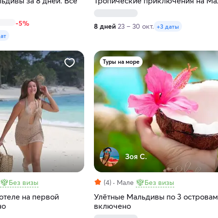
ьдивы за 8 дней. Все
Тропические приключения на Ма
-5%
8 дней
23 – 30 окт.
+3 даты
дат
Туры на море
Зоя С.
Без визы
(4)
Мале
Без визы
отеле на первой
Улётные Мальдивы по 3 островам
но
включено