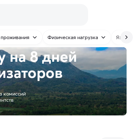
 проживания
Физическая нагрузка
Язык
 на 8 дней
изаторов
з комиссий
ентств