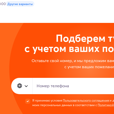
3:00
Другие варианты
Подберем т
с учетом ваших п
Оставьте свой номер, и мы предложим ва
с учетом ваших пожелани
Номер телефона
Я принимаю условия
Пользовательского соглашения
и д
моих персональных данных в соответствии с
Политикой