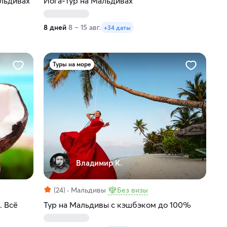
льдивах
Йога-тур на Мальдивах
8 дней
8 – 15 авг.
+34 даты
Туры на море
Владимир К.
(24)
Мальдивы
Без визы
. Всё
Тур на Мальдивы с кэшбэком до 100%