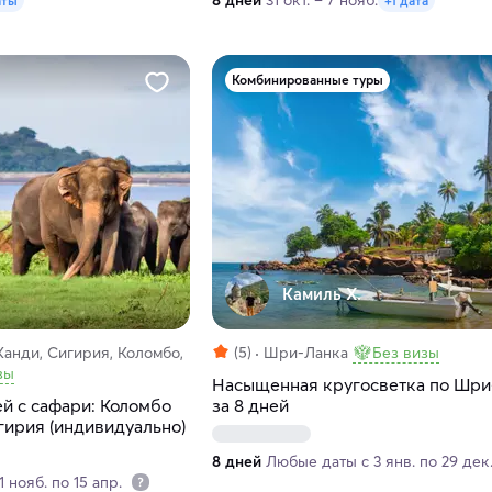
8 дней
31 окт. – 7 нояб.
аты
+1 дата
Комбинированные туры
Камиль Х.
Канди, Сигирия, Коломбо,
(5)
Шри-Ланка
Без визы
зы
Насыщенная кругосветка по Шри
й с сафари: Коломбо
за 8 дней
ирия (индивидуально)
8 дней
Любые даты с 3 янв. по 29 дек
 нояб. по 15 апр.