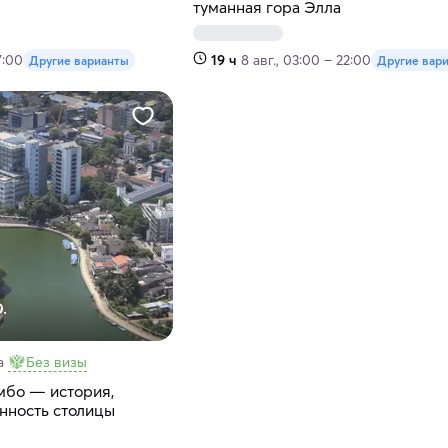
туманная гора Элла
7:00
19 ч
8 авг., 03:00 – 22:00
Другие варианты
Другие вар
.
а
Без визы
мбо — история,
нность столицы