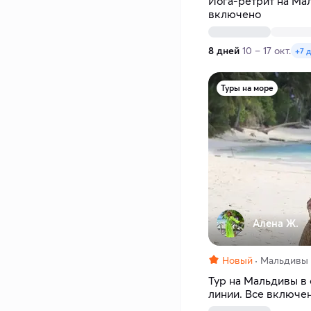
Йога-ретрит на Мал
включено
8 дней
10 – 17 окт.
+7 
Туры на море
Алена Ж.
Новый
Мальдивы
Тур на Мальдивы в 
линии. Все включе