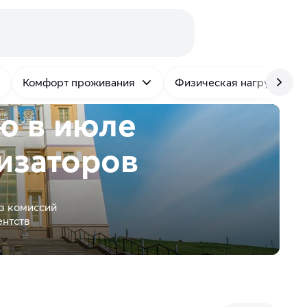
Комфорт проживания
Физическая нагрузка
ю в июле
изаторов
з комиссий
ентств