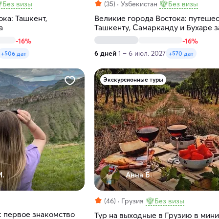
Без визы
(35)
Узбекистан
Без визы
ока: Ташкент,
Великие города Востока: путешес
а
Ташкенту, Самарканду и Бухаре з
-16%
-16%
6 дней
1 – 6 июл. 2027
+506 дат
+570 дат
Экскурсионные туры
М.
Анна Б.
(46)
Грузия
Без визы
: первое знакомство
Тур на выходные в Грузию в мини