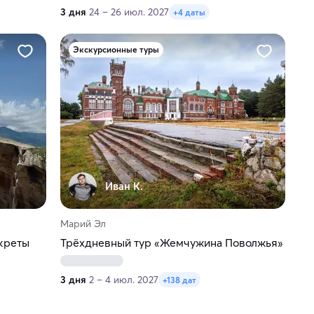
3 дня
24 – 26 июл. 2027
+4 даты
Экскурсионные туры
Иван К.
Марий Эл
екреты
Трёхдневный тур «Жемчужина Поволжья»
3 дня
2 – 4 июл. 2027
+138 дат