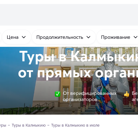
Цена
Продолжительность
Проживание
Туры в Калмыки
от
прямых
орган
От верифицированных
Бе
организаторов
аг
уры
Туры в Калмыкию
Туры в Калмыкию в июле