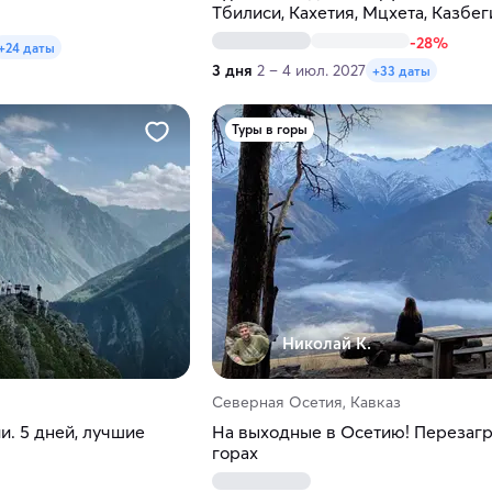
Тбилиси, Кахетия, Мцхета, Казбег
-28%
+24 даты
3 дня
2 – 4 июл. 2027
+33 даты
Туры в горы
Николай К.
Северная Осетия, Кавказ
и. 5 дней, лучшие
На выходные в Осетию! Перезагр
горах