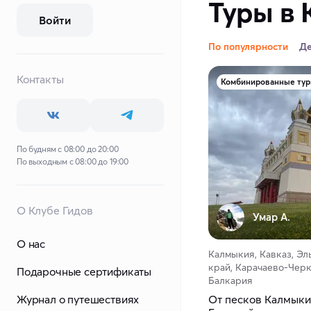
Туры в
Войти
По популярности
Д
Контакты
Комбинированные ту
По будням с 08:00 до 20:00
По выходным с 08:00 до 19:00
О Клубе Гидов
Умар А.
О нас
Калмыкия, Кавказ, Эл
край, Карачаево-Черк
Подарочные сертификаты
Балкария
Журнал о путешествиях
От песков Калмыки