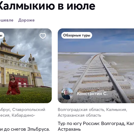
 Калмыкию в июле
ешевле
Дороже
ры
Обзорные туры
Константин С.
ьбрус, Ставропольский
Волгоградская область, Калмыкия,
есия, Кабардино-
Астраханская область
Тур по югу России: Волгоград, Ка
и до снегов Эльбруса.
Астрахань