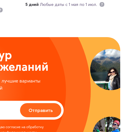
5 дней
Любые даты с 1 мая по 1 июл.
ур
ожеланий
м лучшие варианты
й
Отправить
аю согласие на обработку