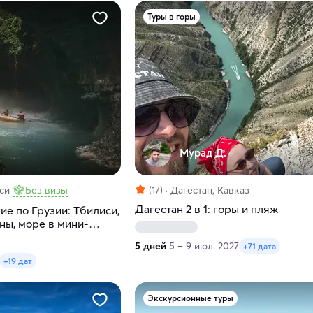
Туры в горы
Мурад Д.
си
Без визы
(17)
Дагестан, Кавказ
Дагестан 2 в 1: горы и пляж
е по Грузии: Тбилиси,
оны, море в мини-
5 дней
5 – 9 июл. 2027
+71 дата
+19 дат
Экскурсионные туры