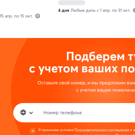
4 дня
Любые даты с 1 апр. по 31 окт.
5 апр. по 15 окт.
Подберем т
с учетом ваших п
Оставьте свой номер, и мы предложим ва
с учетом ваших пожелани
Номер телефона
Я принимаю условия
Пользовательского соглашения
и д