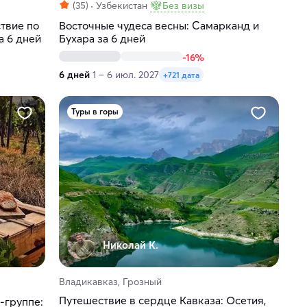
(35)
Узбекистан
Без визы
твие по
Восточные чудеса весны: Самарканд и
а 6 дней
Бухара за 6 дней
-16%
6 дней
1 – 6 июл. 2027
+721 дата
Туры в горы
Николай К.
Владикавказ, Грозный
Путешествие в сердце Кавказа: Осетия,
-группе: