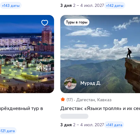
3 дня
2 – 4 июл. 2027
+143 даты
+142 даты
Туры в горы
Мурад Д.
(17)
Дагестан, Кавказ
ырёхдневный тур в
Дагестан: «Языки тролля» и их с
3 дня
2 – 4 июл. 2027
+141 дата
+121 дата