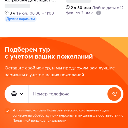
старшего возраста
2 ч 30 мин
Любые даты с 12
фев. по 31 дек.
3 ч
1 июл., 08:00 – 11:00
Другие варианты
Подберем тур
с учетом ваших пожеланий
Оставьте свой номер, и мы предложим вам лучшие
варианты с учетом ваших пожеланий
Номер телефона
Я принимаю условия
Пользовательского соглашения
и даю
согласие на обработку моих персональных данных в соответствии с
Политикой конфиденциальности