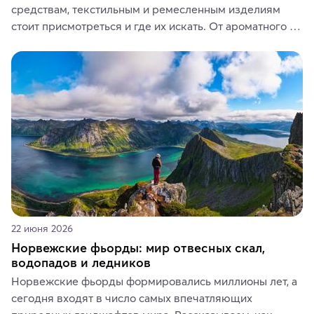
средствам, текстильным и ремесленным изделиям 
стоит присмотреться и где их искать. От ароматного 
кофе, специй и сладостей до мозаичных ламп, 
керамики и изделий из кожи на турецких рынках и в 
аутентичных лавках — в подарок близким или себе на 
память о путешествии.
22 июня 2026
Норвежские фьорды: мир отвесных скал,
водопадов и ледников
Норвежские фьорды формировались миллионы лет, а 
сегодня входят в число самых впечатляющих 