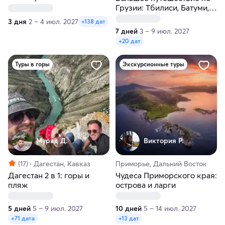
Грузии: Тбилиси, Батуми,
горы, каньоны, море в
3 дня
2 – 4 июл. 2027
+138 дат
мини-группе
7 дней
3 – 9 июл. 2027
+20 дат
Туры в горы
Экскурсионные туры
Мурад Д.
Виктория Р.
(17)
Дагестан, Кавказ
Приморье, Дальний Восток
Дагестан 2 в 1: горы и
Чудеса Приморского края:
пляж
острова и ларги
5 дней
5 – 9 июл. 2027
10 дней
5 – 14 июл. 2027
+71 дата
+13 дат