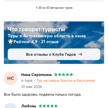
1–20 из 43 авторских туров
Что говорят туристы
Туры в Астраханскую область в июле
Рейтинг 4.9
·
21 отзыв
Все отзывы о Клубе Гидов
Нина Серяпкина
НС
о туре -
Тур на озера Эльтон и Баскунчак
13 мая 2026
Все было здорово, подвела только погода.
Любовь