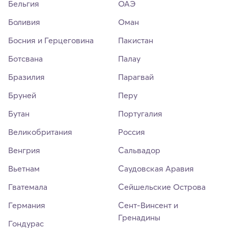
Бельгия
ОАЭ
Боливия
Оман
Босния и Герцеговина
Пакистан
Ботсвана
Палау
Бразилия
Парагвай
Бруней
Перу
Бутан
Португалия
Великобритания
Россия
Венгрия
Сальвадор
Вьетнам
Саудовская Аравия
Гватемала
Сейшельские Острова
Германия
Сент-Винсент и
Гренадины
Гондурас