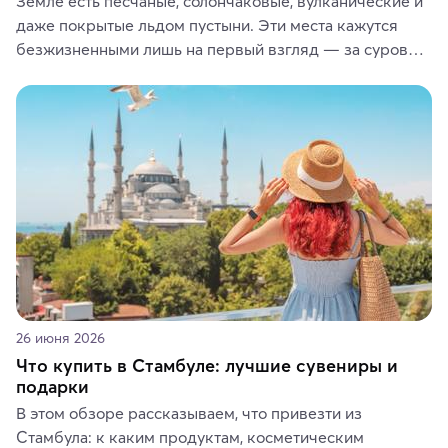
Земле есть песчаные, солончаковые, вулканические и 
даже покрытые льдом пустыни. Эти места кажутся 
безжизненными лишь на первый взгляд — за суровой 
красотой скрываются древние культуры, редкие 
животные и маршруты, которые дарят одни из самых 
ярких впечатлений от путешествий.
26 июня 2026
Что купить в Стамбуле: лучшие сувениры и
подарки
В этом обзоре рассказываем, что привезти из 
Стамбула: к каким продуктам, косметическим 