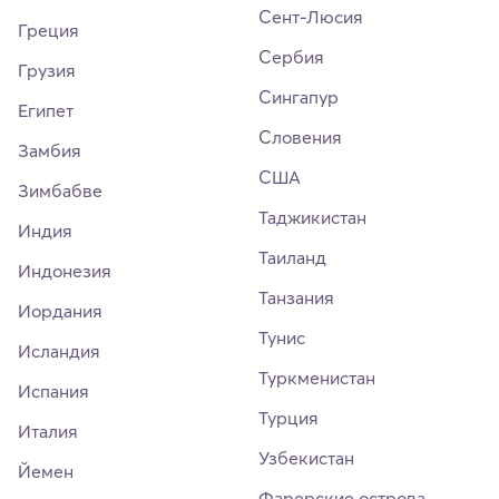
Сент-Люсия
Греция
Сербия
Грузия
Сингапур
Египет
Словения
Замбия
США
Зимбабве
Таджикистан
Индия
Таиланд
Индонезия
Танзания
Иордания
Тунис
Исландия
Туркменистан
Испания
Турция
Италия
Узбекистан
Йемен
Фарерские острова