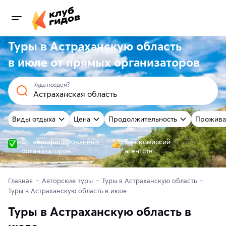
Туры в Астраханскую область
в июле от
прямых
организаторов
Куда поедем?
Виды отдыха
Цена
Продолжительность
Прожива
От верифицированных
Без комиссий
организаторов
агентств
Главная
Авторские туры
Туры в Астраханскую область
Туры в Астраханскую область в июле
Туры в Астраханскую область в