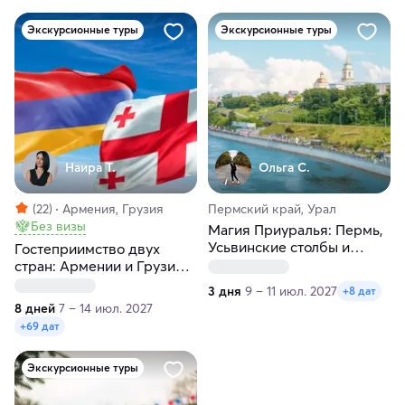
Экскурсионные туры
Экскурсионные туры
Наира Т.
Ольга С.
(22)
Армения, Грузия
Пермский край, Урал
Без визы
Магия Приуралья: Пермь,
Усьвинские столбы и
Гостеприимство двух
Хохловка
стран: Армении и Грузии
за 8 дней
3 дня
9 – 11 июл. 2027
+8 дат
8 дней
7 – 14 июл. 2027
+69 дат
Экскурсионные туры