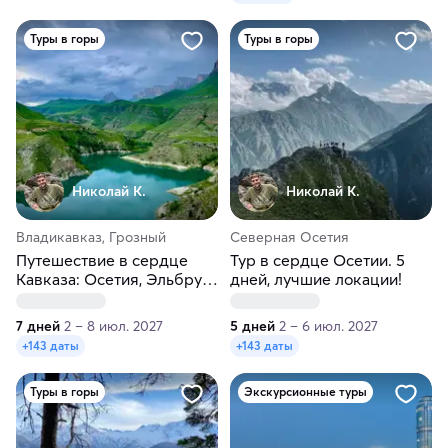
Туры в горы
Туры в горы
Николай К.
Николай К.
Владикавказ, Грозный
Северная Осетия
Путешествие в сердце
Тур в сердце Осетии. 5
Кавказа: Осетия, Эльбрус,
дней, лучшие локации!
Грозный, всё включено!
7 дней
2 – 8 июл. 2027
5 дней
2 – 6 июл. 2027
+143 даты
+143 даты
Туры в горы
Экскурсионные туры