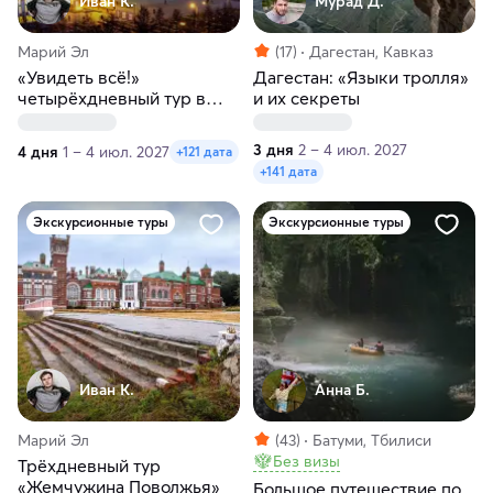
Иван К.
Мурад Д.
Марий Эл
(17)
Дагестан, Кавказ
«Увидеть всё!»
Дагестан: «Языки тролля»
четырёхдневный тур в
и их секреты
Йошкар-Олу
3 дня
2 – 4 июл. 2027
4 дня
1 – 4 июл. 2027
+121 дата
+141 дата
Экскурсионные туры
Экскурсионные туры
Иван К.
Анна Б.
Марий Эл
(43)
Батуми, Тбилиси
Без визы
Трёхдневный тур
«Жемчужина Поволжья»
Большое путешествие по