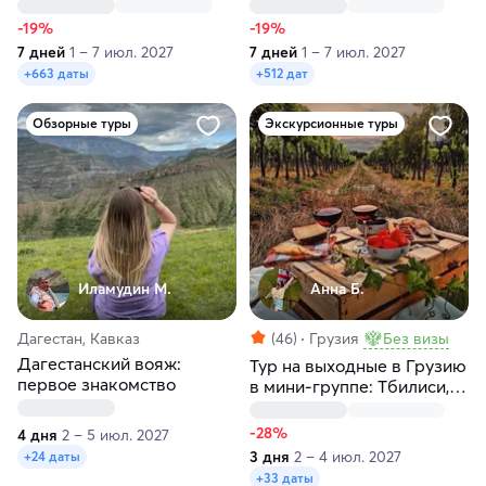
Бухара
Ташкент за 7 дней
-19%
-19%
7 дней
1 – 7 июл. 2027
7 дней
1 – 7 июл. 2027
+663 даты
+512 дат
Обзорные туры
Экскурсионные туры
Иламудин М.
Анна Б.
Дагестан, Кавказ
(46)
Грузия
Без визы
Дагестанский вояж:
Тур на выходные в Грузию
первое знакомство
в мини-группе: Тбилиси,
Кахетия, Мцхета, Казбеги
-28%
4 дня
2 – 5 июл. 2027
3 дня
2 – 4 июл. 2027
+24 даты
+33 даты