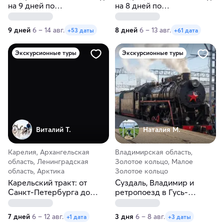
на 9 дней по
на 8 дней по
Калининградской области
Калининградской области
9 дней
6 – 14 авг.
8 дней
6 – 13 авг.
+53 даты
+61 дата
Экскурсионные туры
Экскурсионные туры
Виталий Т.
Наталия М.
Карелия, Архангельская
Владимирская область,
область, Ленинградская
Золотое кольцо, Малое
область, Арктика
Золотое кольцо
Карельский тракт: от
Суздаль, Владимир и
Санкт-Петербурга до
ретропоезд в Гусь-
Соловков
Хрустальный
7 дней
6 – 12 авг.
3 дня
6 – 8 авг.
+1 дата
+3 даты