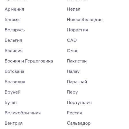
Армения
Непал
Багамы
Новая Зеландия
Беларусь
Норвегия
Бельгия
ОАЭ
Боливия
Оман
Босния и Герцеговина
Пакистан
Ботсвана
Палау
Бразилия
Парагвай
Бруней
Перу
Бутан
Португалия
Великобритания
Россия
Венгрия
Сальвадор