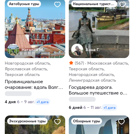
Автобусные туры
Национальные туристические маршруты России
Наталия М.
Анна Г.
Новгородская область,
(567)
Московская область,
Ярославская область,
Тверская область,
Тверская область
Новгородская область,
Ленинградская область
Провинциальное
очарование: вдоль Волги и
Государева дорога.
Мсты к Ростовскому
Большое путешествие от
кремлю из Санкт-
Московской до
4 дня
6 – 9 авг.
+1 дата
Петербурга
Ленинградской области
6 дней
6 – 11 авг.
+1 дата
Экскурсионные туры
Обзорные туры