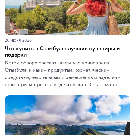
26 июня 2026
Что купить в Стамбуле: лучшие сувениры и
подарки
В этом обзоре рассказываем, что привезти из 
Стамбула: к каким продуктам, косметическим 
средствам, текстильным и ремесленным изделиям 
стоит присмотреться и где их искать. От ароматного 
кофе, специй и сладостей до мозаичных ламп, 
керамики и изделий из кожи на турецких рынках и в 
аутентичных лавках — в подарок близким или себе на 
память о путешествии.