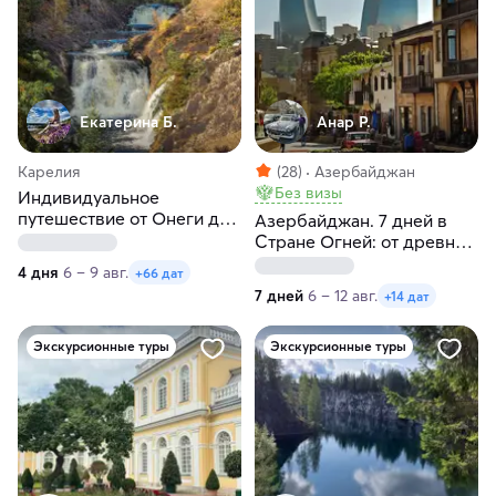
Екатерина Б.
Анар Р.
Карелия
(28)
Азербайджан
Без визы
Индивидуальное
путешествие от Онеги до
Азербайджан. 7 дней в
Ладоги в любые даты
Стране Огней: от древних
крепостей к водопадам
4 дня
6 – 9 авг.
+66 дат
Кавказа и винодельни
7 дней
6 – 12 авг.
+14 дат
Экскурсионные туры
Экскурсионные туры