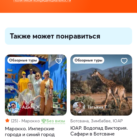
Политикой конфиденциальности
Также может понравиться
Обзорные туры
Обзорные туры
Адиль Ж.
Татьяна Т.
(25)
Марокко
Без визы
Ботсвана, Зимбабве, ЮАР
ЮАР. Водопад Виктория.
Марокко. Имперские
Сафари в Ботсване
города и синий город