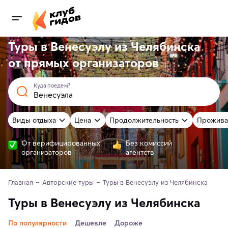
Туры в Венесуэлу из Челябинска
от
прямых
организаторов
Куда поедем?
Виды отдыха
Цена
Продолжительность
Прожива
От верифицированных
Без комиссий
организаторов
агентств
Главная
Авторские туры
Туры в Венесуэлу из Челябинска
Туры в Венесуэлу из Челябинска
По популярности
Дешевле
Дороже