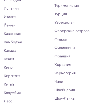
Туркменистан
Испания
Турция
Италия
Узбекистан
Йемен
Фарерские острова
Казахстан
Фиджи
Камбоджа
Филиппины
Канада
Франция
Кения
Хорватия
Кипр
Черногория
Киргизия
Чили
Китай
Швейцария
Колумбия
Шри-Ланка
Лаос