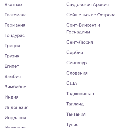
Вьетнам
Саудовская Аравия
Гватемала
Сейшельские Острова
Германия
Сент-Винсент и
Гренадины
Гондурас
Сент-Люсия
Греция
Сербия
Грузия
Сингапур
Египет
Словения
Замбия
США
Зимбабве
Таджикистан
Индия
Таиланд
Индонезия
Танзания
Иордания
Тунис
Исландия