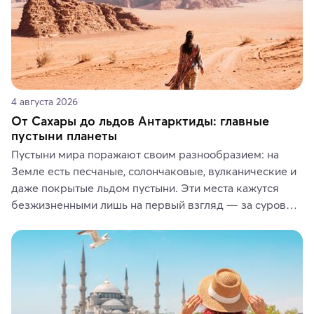
4 августа 2026
От Сахары до льдов Антарктиды: главные
пустыни планеты
Пустыни мира поражают своим разнообразием: на 
Земле есть песчаные, солончаковые, вулканические и 
даже покрытые льдом пустыни. Эти места кажутся 
безжизненными лишь на первый взгляд — за суровой 
красотой скрываются древние культуры, редкие 
животные и маршруты, которые дарят одни из самых 
ярких впечатлений от путешествий.