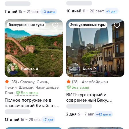
10 дней
11 – 20 сент.
+5 дат
7 дней
15 – 21 сент.
+3 даты
Экскурсионные туры
Экскурсионные туры
Никита А.
Анар Р.
(35)
Сучжоу, Сиань,
(28)
Азербайджан
Пекин, Шанхай, Чжанцзяцзе,
Без визы
Лоян
Без визы
ВИП-тур: старый и
Полное погружение в
современный Баку,
классический Китай: от
Розовое озеро, Агатовые
Пекина до Шанхая
горы и Бешбармаг
2 дня
6 – 7 авг.
+42 даты
13 дней
16 – 28 окт.
+7 дат