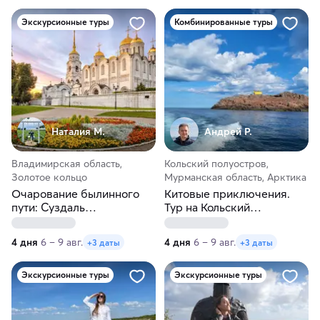
Экскурсионные туры
Комбинированные туры
Наталия М.
Андрей Р.
Владимирская область,
Кольский полуостров,
Золотое кольцо
Мурманская область, Арктика
Очарование былинного
Китовые приключения.
пути: Суздаль
Тур на Кольский
— Владимир — Муром —
полуостров
Ретропоезд в Гусь-
4 дня
6 – 9 авг.
4 дня
6 – 9 авг.
+3 даты
+3 даты
Хрустальный
Экскурсионные туры
Экскурсионные туры