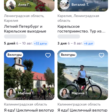
Анна Г.
Виталий Т.
Ленинградская область,
Карелия, Ленинградская
Карелия
область
Летний Петербург и
Карельское
Карельские выходные
гостеприимство. Тур из
Санкт-Петербурга
5 дней
6 – 10 авг.
3 дня
6 – 8 авг.
+32 даты
+6 дат
Велотуры
Велотуры
Марина Т.
Марина Т.
Калининградская область
Калининградская область
Я еду! Цикличный велотур
Я еду! Цикличный велотур