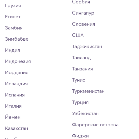
Сербия
Грузия
Сингапур
Египет
Словения
Замбия
США
Зимбабве
Таджикистан
Индия
Таиланд
Индонезия
Танзания
Иордания
Тунис
Исландия
Туркменистан
Испания
Турция
Италия
Узбекистан
Йемен
Фарерские острова
Казахстан
Фиджи