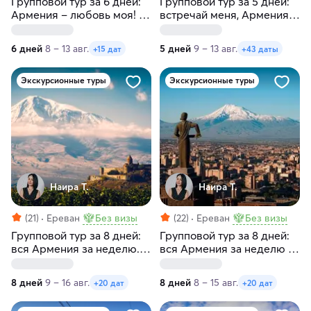
Групповой тур за 6 дней:
Групповой тур за 5 дней:
Армения – любовь моя! С
встречай меня, Армения.
заездами по субботам
Без проживания, с
заездами по
6 дней
8 – 13 авг.
5 дней
9 – 13 авг.
+15 дат
+43 даты
воскресеньям и
понедельникам
Экскурсионные туры
Экскурсионные туры
Наира Т.
Наира Т.
(21)
Ереван
Без визы
(22)
Ереван
Без визы
Групповой тур за 8 дней:
Групповой тур за 8 дней:
вся Армения за неделю. С
вся Армения за неделю с
заездами по
заездами по субботам
воскресеньям
8 дней
9 – 16 авг.
8 дней
8 – 15 авг.
+20 дат
+20 дат