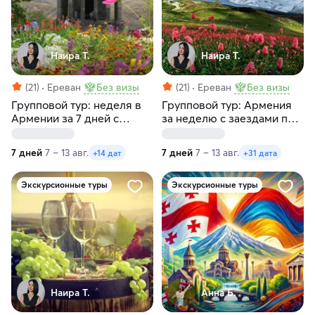
Наира Т.
Наира Т.
(21)
Ереван
Без визы
(21)
Ереван
Без визы
Групповой тур: неделя в
Групповой тур: Армения
Армении за 7 дней с
за неделю с заездами по
заездами по пятницам и
пятницам и субботам
четвергам
7 дней
7 – 13 авг.
7 дней
7 – 13 авг.
+14 дат
+31 дата
Экскурсионные туры
Экскурсионные туры
Наира Т.
Анна Б.