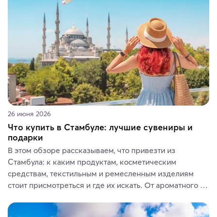
ярких впечатлений от путешествий.
26 июня 2026
Что купить в Стамбуле: лучшие сувениры и
подарки
В этом обзоре рассказываем, что привезти из 
Стамбула: к каким продуктам, косметическим 
средствам, текстильным и ремесленным изделиям 
стоит присмотреться и где их искать. От ароматного 
кофе, специй и сладостей до мозаичных ламп, 
керамики и изделий из кожи на турецких рынках и в 