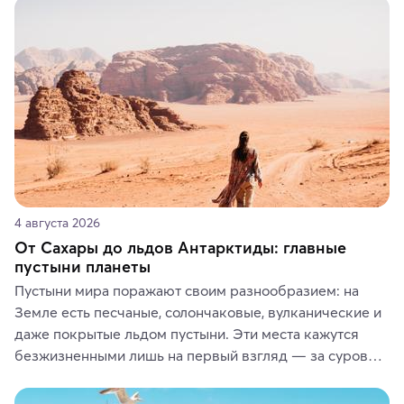
4 августа 2026
От Сахары до льдов Антарктиды: главные
пустыни планеты
Пустыни мира поражают своим разнообразием: на 
Земле есть песчаные, солончаковые, вулканические и 
даже покрытые льдом пустыни. Эти места кажутся 
безжизненными лишь на первый взгляд — за суровой 
красотой скрываются древние культуры, редкие 
животные и маршруты, которые дарят одни из самых 