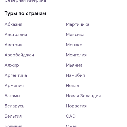
Северная Америка
Туры по странам
Абхазия
Мартиника
Австралия
Мексика
Австрия
Монако
Азербайджан
Монголия
Алжир
Мьянма
Аргентина
Намибия
Армения
Непал
Багамы
Новая Зеландия
Беларусь
Норвегия
Бельгия
ОАЭ
Боливия
Оман