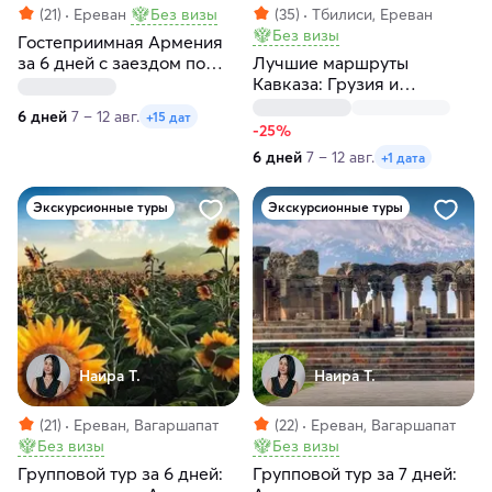
(21)
Ереван
Без визы
(35)
Тбилиси, Ереван
Без визы
Гостеприимная Армения
за 6 дней с заездом по
Лучшие маршруты
пятницам
Кавказа: Грузия и
Армения за 6 дней
6 дней
7 – 12 авг.
+15 дат
-25%
6 дней
7 – 12 авг.
+1 дата
Экскурсионные туры
Экскурсионные туры
Наира Т.
Наира Т.
(21)
Ереван, Вагаршапат
(22)
Ереван, Вагаршапат
Без визы
Без визы
Групповой тур за 6 дней:
Групповой тур за 7 дней: