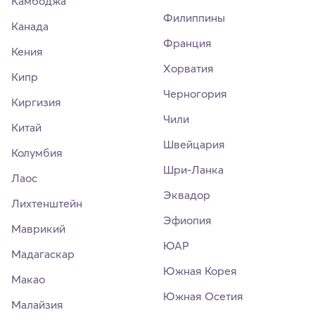
Камбоджа
Филиппины
Канада
Франция
Кения
Хорватия
Кипр
Черногория
Киргизия
Чили
Китай
Швейцария
Колумбия
Шри-Ланка
Лаос
Эквадор
Лихтенштейн
Эфиопия
Маврикий
ЮАР
Мадагаскар
Южная Корея
Макао
Южная Осетия
Малайзия