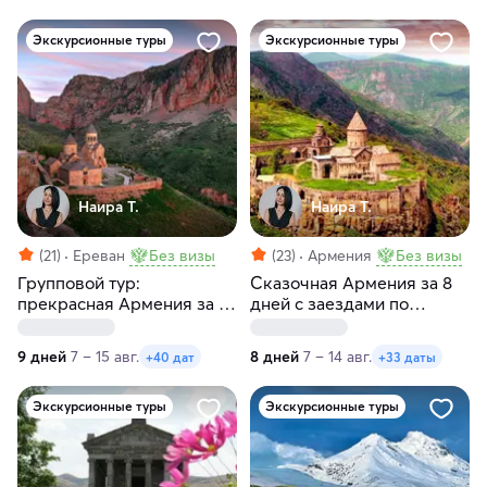
Экскурсионные туры
Экскурсионные туры
Наира Т.
Наира Т.
(21)
Ереван
Без визы
(23)
Армения
Без визы
Групповой тур:
Сказочная Армения за 8
прекрасная Армения за 9
дней с заездами по
дней с заездами по
пятницам и субботам
четвергам и пятницам
9 дней
7 – 15 авг.
8 дней
7 – 14 авг.
+40 дат
+33 даты
Экскурсионные туры
Экскурсионные туры