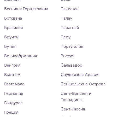
Босния и Герцеговина
Пакистан
Ботсвана
Палау
Бразилия
Парагвай
Бруней
Перу
Бутан
Португалия
Великобритания
Россия
Венгрия
Сальвадор
Вьетнам
Саудовская Аравия
Гватемала
Сейшельские Острова
Германия
Сент-Винсент и
Гренадины
Гондурас
Сент-Люсия
Греция