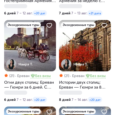
гостеприимная Армения.
Армения за неделю с
Без проживания с
заездами по пятницам и
заездами по пятницам и
четвергам. Без
6 дней
7 – 12 авг.
7 дней
7 – 13 авг.
+20 дат
+21 дата
средам
проживания
Экскурсионные туры
Экскурсионные туры
Наира Т.
Наира Т.
(21)
Ереван
Без визы
(21)
Ереван
Без визы
Огни двух столиц: Ереван
Истории двух столиц:
― Гюмри за 6 дней. С
Ереван ― Гюмри за 8
заездами по пятницам и
дней. С заездами по
средам
пятницам
6 дней
7 – 12 авг.
8 дней
7 – 14 авг.
+20 дат
+20 дат
Экскурсионные туры
Экскурсионные туры