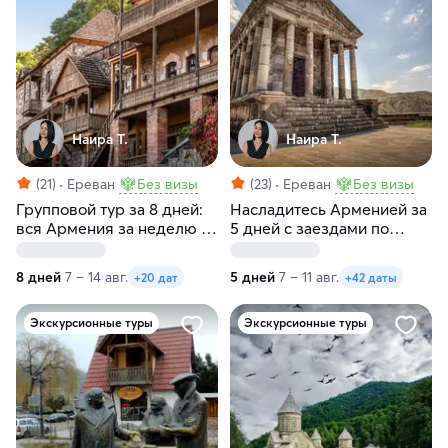
Наира Т.
Наира Т.
(21)
Ереван
Без визы
(23)
Ереван
Без визы
Групповой тур за 8 дней:
Насладитесь Арменией за
вся Армения за неделю с
5 дней с заездами по
заездами по пятницам
пятницам и субботам
8 дней
7 – 14 авг.
5 дней
7 – 11 авг.
+20 дат
+42 даты
Экскурсионные туры
Экскурсионные туры