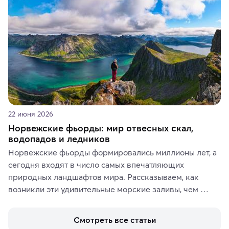
аутентичных лавках — в подарок близким или себе на 
память о путешествии.
22 июня 2026
Норвежские фьорды: мир отвесных скал,
водопадов и ледников
Норвежские фьорды формировались миллионы лет, а 
сегодня входят в число самых впечатляющих 
природных ландшафтов мира. Рассказываем, как 
возникли эти удивительные морские заливы, чем 
знаменит «Король фьордов», где находятся самые 
живописные смотровые площадки и какие точки 
Смотреть все статьи
включить в маршрут по Норвегии.