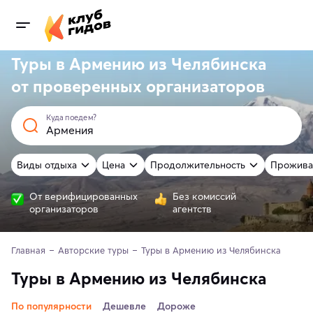
Туры в Армению из Челябинска
от
проверенных
организаторов
Куда поедем?
Виды отдыха
Цена
Продолжительность
Прожива
От верифицированных
Без комиссий
организаторов
агентств
Главная
Авторские туры
Туры в Армению из Челябинска
Туры в Армению из Челябинска
По популярности
Дешевле
Дороже