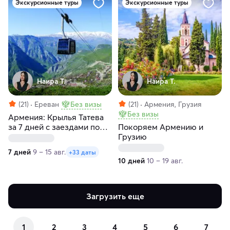
Экскурсионные туры
Экскурсионные туры
Наира Т.
Наира Т.
(21)
Ереван
Без визы
(21)
Армения, Грузия
Без визы
Армения: Крылья Татева
за 7 дней с заездами по
Покоряем Армению и
воскресеньям
Грузию
7 дней
9 – 15 авг.
+33 даты
10 дней
10 – 19 авг.
Загрузить еще
1
2
3
4
5
6
7