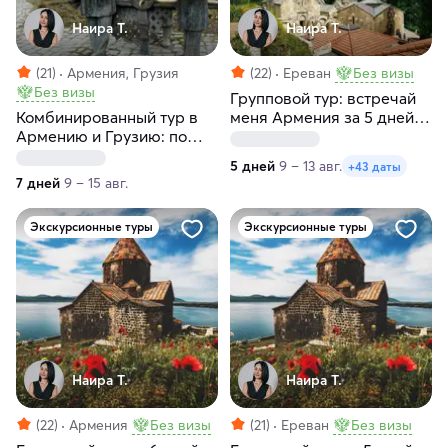
Наира Т.
Наира Т.
(21)
Армения, Грузия
(22)
Ереван
Без визы
Без визы
Групповой тур: встречай
Комбинированный тур в
меня Армения за 5 дней с
Армению и Грузию: по
заездами по
следам героев Мимино за
воскресеньям и
5 дней
9 – 13 авг.
+43 даты
7 дней
понедельникам
7 дней
9 – 15 авг.
Экскурсионные туры
Экскурсионные туры
Наира Т.
Наира Т.
(22)
Армения
Без визы
(21)
Ереван
Без визы