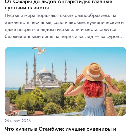
От Сахары до льдов Антарктиды: главные
пустыни планеты
Пустыни мира поражают своим разнообразием: на 
Земле есть песчаные, солончаковые, вулканические и 
даже покрытые льдом пустыни. Эти места кажутся 
безжизненными лишь на первый взгляд — за суровой 
красотой скрываются древние культуры, редкие 
животные и маршруты, которые дарят одни из самых 
ярких впечатлений от путешествий.
26 июня 2026
Что купить в Стамбуле: лучшие сувениры и