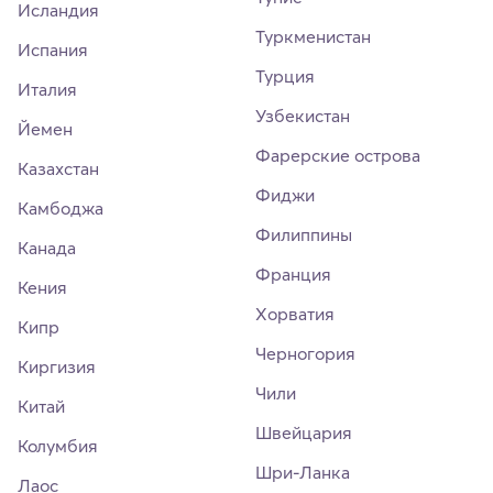
Исландия
Туркменистан
Испания
Турция
Италия
Узбекистан
Йемен
Фарерские острова
Казахстан
Фиджи
Камбоджа
Филиппины
Канада
Франция
Кения
Хорватия
Кипр
Черногория
Киргизия
Чили
Китай
Швейцария
Колумбия
Шри-Ланка
Лаос