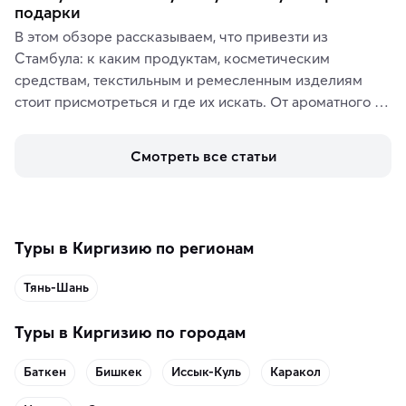
подарки
В этом обзоре рассказываем, что привезти из 
Стамбула: к каким продуктам, косметическим 
средствам, текстильным и ремесленным изделиям 
стоит присмотреться и где их искать. От ароматного 
кофе, специй и сладостей до мозаичных ламп, 
керамики и изделий из кожи на турецких рынках и в 
Смотреть все статьи
аутентичных лавках — в подарок близким или себе на 
память о путешествии.
Туры в Киргизию по регионам
Тянь-Шань
Туры в Киргизию по городам
Баткен
Бишкек
Иссык-Куль
Каракол