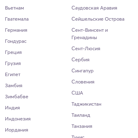
Вьетнам
Саудовская Аравия
Гватемала
Сейшельские Острова
Германия
Сент-Винсент и
Гренадины
Гондурас
Сент-Люсия
Греция
Сербия
Грузия
Сингапур
Египет
Словения
Замбия
США
Зимбабве
Таджикистан
Индия
Таиланд
Индонезия
Танзания
Иордания
Тунис