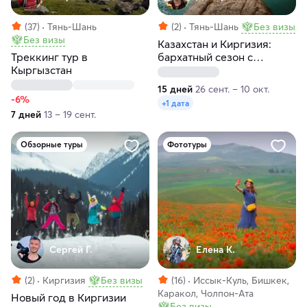
(37)
Тянь-Шань
(2)
Тянь-Шань
Без визы
Без визы
Казахстан и Киргизия:
Треккинг тур в
бархатный сезон с
Кыргызстан
фотографом
15 дней
26 сент. – 10 окт.
-6%
+1 дата
7 дней
13 – 19 сент.
Обзорные туры
Фототуры
Сергей Г.
Елена К.
(2)
Киргизия
Без визы
(16)
Иссык-Куль, Бишкек,
Каракол, Чолпон-Ата
Новый год в Киргизии
Без визы