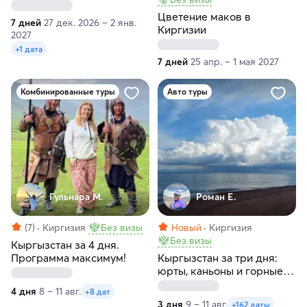
Цветение маков в
7 дней
27 дек. 2026 – 2 янв.
Киргизии
2027
+1 дата
7 дней
25 апр. – 1 мая 2027
Комбинированные туры
Авто туры
Гульнара М.
Роман Е.
(7)
Киргизия
Без визы
Новый
Киргизия
Без визы
Кыргызстан за 4 дня.
Программа максимум!
Кыргызстан за три дня:
юрты, каньоны и горные
ущелья
4 дня
8 – 11 авг.
+8 дат
3 дня
9 – 11 авг.
+162 даты