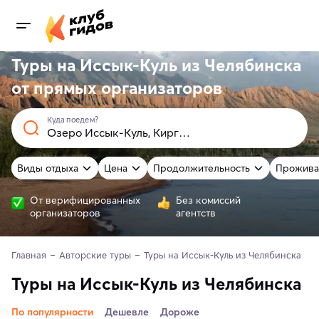
Туры на Иссык-Куль из Челябинска
от
прямых
организаторов
Куда поедем?
Виды отдыха
Цена
Продолжительность
Прожива
От верифицированных
Без комиссий
организаторов
агентств
Главная
Авторские туры
Туры на Иссык-Куль из Челябинска
Туры на Иссык-Куль из Челябинска
По популярности
Дешевле
Дороже