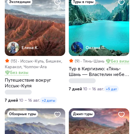
Экспедиции
Туры в горы
Елена К.
Оксана П.
(15)
Иссык-Куль, Бишкек,
(9)
Тянь-Шань
Без визы
Каракол, Чолпон-Ата
Тур в Киргизию: «Тянь-
Без визы
Шань ― Властелин небес.
Путешествие вокруг
Затерянный мир
Иссык-Куля
Киргизии»
7 дней
10 – 16 авг.
+5 дат
7 дней
10 – 16 авг.
+2 даты
Обзорные туры
Джип-туры