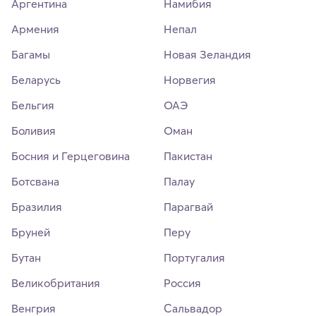
Аргентина
Намибия
Армения
Непал
Багамы
Новая Зеландия
Беларусь
Норвегия
Бельгия
ОАЭ
Боливия
Оман
Босния и Герцеговина
Пакистан
Ботсвана
Палау
Бразилия
Парагвай
Бруней
Перу
Бутан
Португалия
Великобритания
Россия
Венгрия
Сальвадор