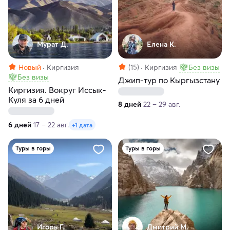
Мурат Д.
Елена К.
Новый
Киргизия
(15)
Киргизия
Без визы
Без визы
Джип-тур по Кыргызстану
Киргизия. Вокруг Иссык-
Куля за 6 дней
8 дней
22 – 29 авг.
6 дней
17 – 22 авг.
+1 дата
Туры в горы
Туры в горы
Игорь Г.
Дмитрий М.