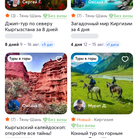
Сергей Г.
Оксана П.
(3)
Тянь-Шань
Без визы
(7)
Тянь-Шань
Без визы
Джип-тур по северу
Загадочный мир Киргизии
Кыргызстана за 8 дней
за 4 дня
8 дней
9 – 16 авг.
4 дня
12 – 15 авг.
+5 дат
+1 дата
Туры в горы
Туры в горы
Оксана П.
Мурат Д.
(7)
Тянь-Шань
Без визы
Новый
Киргизия
Без визы
Кыргызский калейдоскоп:
откройте все тайны!
Конный тур по горным