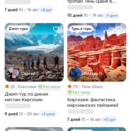
тропам Тянь-Шаня в
Киргизии
7 дней
10 – 16 авг.
+8 дат
10 дней
10 – 19 авг.
+1 дата
Джип-туры
Туры в горы
Сергей Г.
Оксана П.
(2)
Киргизия
Без визы
(11)
Тянь-Шань
Без визы
Джип-тур по диким
местам Киргизии
Киргизия: фантастика
марсианских пейзажей
9 дней
12 – 20 авг.
+3 даты
7 дней
10 – 16 авг.
+13 дат