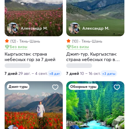
Александр М.
Александр М.
(12)
Тянь-Шань
(10)
Тянь-Шань
Без визы
Без визы
Кыргызстан: страна
Джип-тур. Кыргызстан:
небесных гор за 7 дней
страна небесных гор в
мини группе за 7 дней
7 дней
29 авг. – 4 сент.
7 дней
10 – 16 окт.
+8 дат
+3 даты
Джип-туры
Обзорные туры