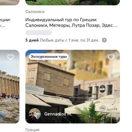
Салоники
еции:
Индивидуальный тур по Греции:
а
Салоники, Метеоры, Лутра Позар, Эдесса,
Салоники, Святой Афон
5 дней
Любые даты с 1 янв. по 31 дек.
Экскурсионные туры
Gennadios M.
Греция