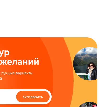
ур
ожеланий
м лучшие варианты
й
Отправить