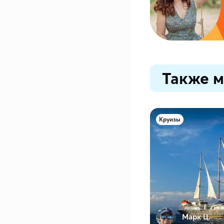
Также м
Круизы
Марк Ц.