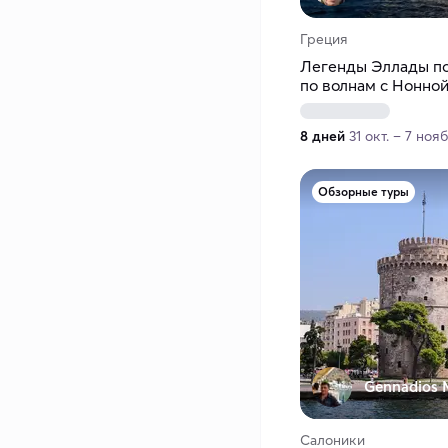
Греция
Легенды Эллады п
по волнам с Нонно
8 дней
31 окт. – 7 нояб
Обзорные туры
Gennadios 
Салоники