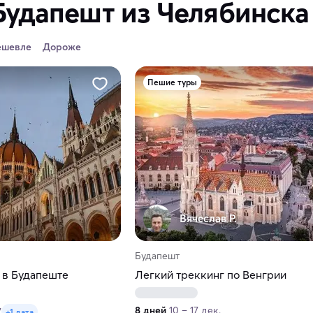
Будапешт из Челябинска
ешевле
Дороже
Пешие туры
Вячеслав Р.
Будапешт
 в Будапеште
Легкий треккинг по Венгрии
8 дней
10 – 17 дек.
7
+1 дата