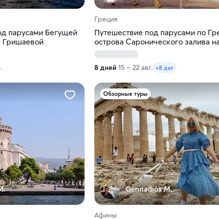
Греция
од парусами Бегущей
Путешествие под парусами по Гр
й Гришаевой
острова Саронического залива н
катамаране
.
8 дней
15 – 22 авг.
+8 дат
Обзорные туры
M.
Gennadios M.
Афины