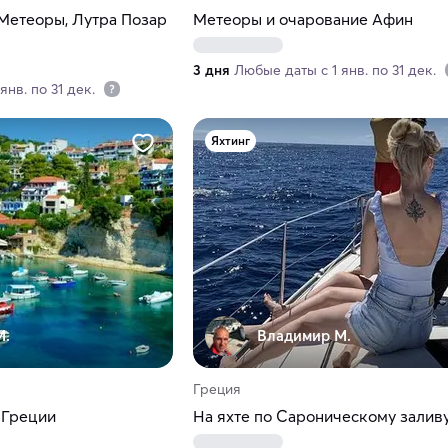
 Метеоры, Лутра Позар
Метеоры и очарование Афин
3 дня
Любые даты с 1 янв. по 31 дек.
янв. по 31 дек.
Яхтинг
М.
Владимир М.
Греция
 Греции
На яхте по Сароническому залив