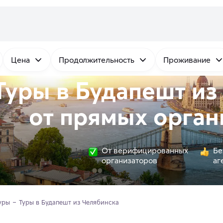
Цена
Продолжительность
Проживание
Туры в Будапешт из
от
прямых
орган
От верифицированных
Бе
организаторов
аг
уры
Туры в Будапешт из Челябинска