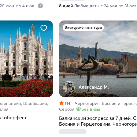
20 июн. по 4 июл.
8 дней
Любые даты с 24 мая по 31 окт
Экскурсионные туры
Александр М.
ихтенштейн, Швейцария,
(14)
Черногория, Босния и Герцег
алия
Сербия
Без визы
Октоберфест
Балканский экспресс за 7 дней. 
Босния и Герцеговина, Черногор