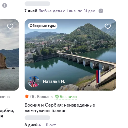
.
7 дней
Любые даты с 1 янв. по 31 дек.
Обзорные туры
Наталья И.
овина,
(1)
Балканы
Без визы
Босния и Сербия: неизведанные
Сербия,
жемчужины Балкан
ия
8 дней
4 – 11 окт.