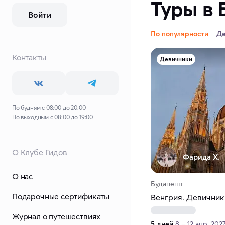
Туры в 
Войти
По популярности
Д
Контакты
Девичники
По будням с 08:00 до 20:00
По выходным с 08:00 до 19:00
О Клубе Гидов
Фарида Х.
О нас
Будапешт
Подарочные сертификаты
Венгрия. Девичник
Журнал о путешествиях
5 дней
8 – 12 апр. 202