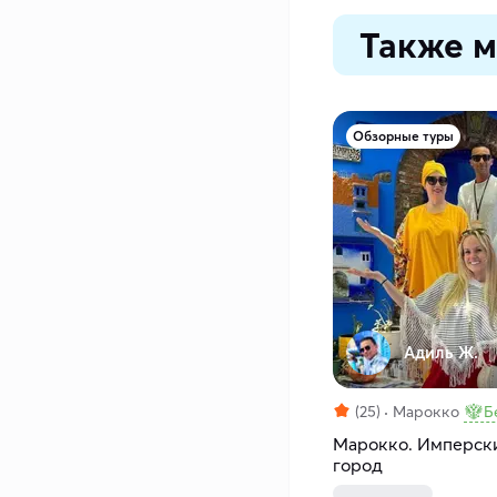
Также м
Обзорные туры
Адиль Ж.
(25)
Марокко
Б
Марокко. Имперски
город