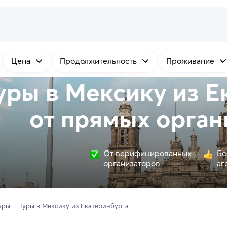
Цена
Продолжительность
Проживание
уры в Мексику из Е
от
прямых
орган
От верифицированных
Бе
организаторов
аг
уры
Туры в Мексику из Екатеринбурга