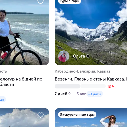
Туры в горы
Ольга О.
асть
Кабардино-Балкария, Кавказ
елотур на 8 дней по
Безенги. Главные стены Кавказа.
бласти
-10%
7 дней
9 – 15 авг.
+3 даты
дат
Экскурсионные туры