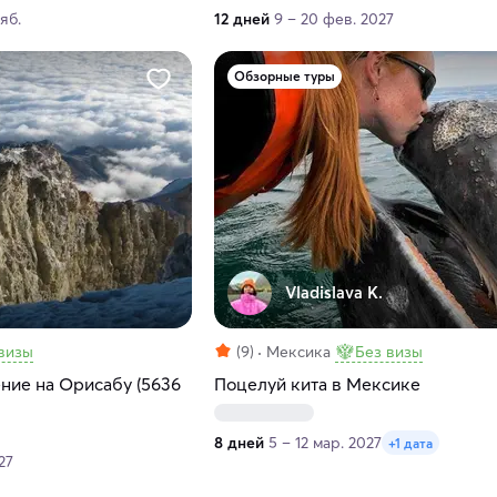
ояб.
12 дней
9 – 20 фев. 2027
Обзорные туры
Vladislava K.
визы
(9)
Мексика
Без визы
ние на Орисабу (5636
Поцелуй кита в Мексике
8 дней
5 – 12 мар. 2027
+1 дата
27