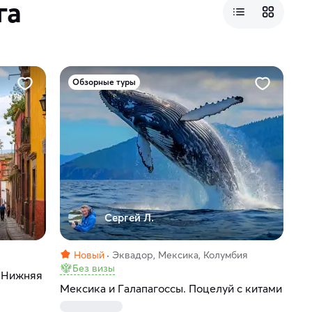
га
Обзорные туры
Сергей Л.
Новый
Эквадор, Мексика, Колумбия
Без визы
и Нижняя
Мексика и Галапагоссы. Поцелуй с китами