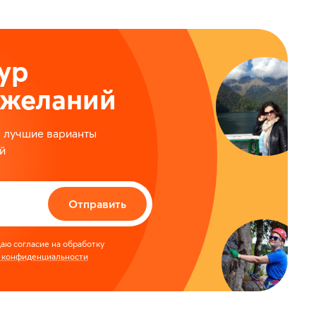
ур
ожеланий
м лучшие варианты
й
Отправить
аю согласие на обработку
 конфиденциальности