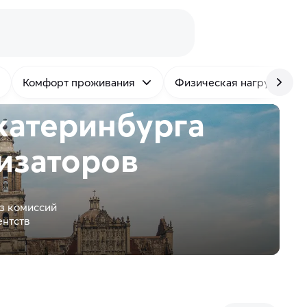
Комфорт проживания
Физическая нагрузка
катеринбурга
изаторов
з комиссий
ентств