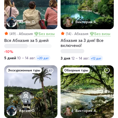
Артем О.
Виктория А.
(49)
Абхазия
Без визы
(14)
Абхазия
Без визы
Вся Абхазия за 5 дней
Абхазия за 3 дня! Все
включено!
-10%
5 дней
10 – 14 авг.
3 дня
12 – 14 авг.
+20 дат
+12 дат
Экскурсионные туры
Обзорные туры
Артем О.
Виктория А.