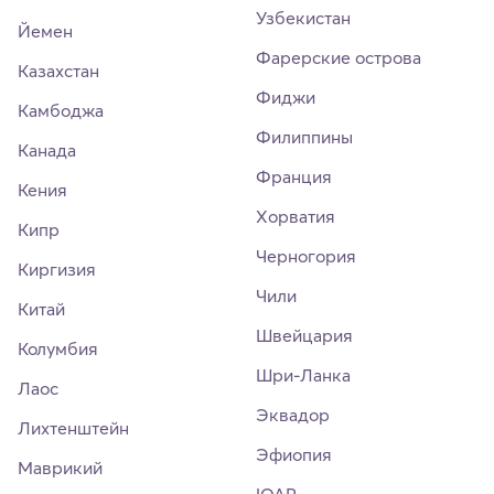
Узбекистан
Йемен
Фарерские острова
Казахстан
Фиджи
Камбоджа
Филиппины
Канада
Франция
Кения
Хорватия
Кипр
Черногория
Киргизия
Чили
Китай
Швейцария
Колумбия
Шри-Ланка
Лаос
Эквадор
Лихтенштейн
Эфиопия
Маврикий