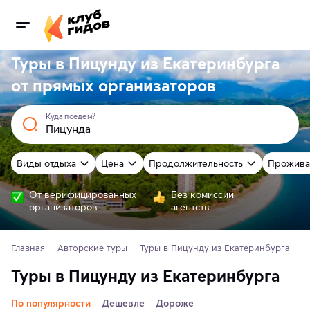
Туры в Пицунду из Екатеринбурга
от
прямых
организаторов
Куда поедем?
Виды отдыха
Цена
Продолжительность
Прожива
От верифицированных
Без комиссий
организаторов
агентств
Главная
Авторские туры
Туры в Пицунду из Екатеринбурга
Туры в Пицунду из Екатеринбурга
По популярности
Дешевле
Дороже