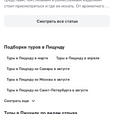
стоит присмотреться и где их искать. От ароматного 
кофе, специй и сладостей до мозаичных ламп, 
керамики и изделий из кожи на турецких рынках и в 
Смотреть все статьи
аутентичных лавках — в подарок близким или себе на 
память о путешествии.
Подборки туров в Пицунду
Туры в Пицунду в марте
Туры в Пицунду в апреле
Туры в Пицунду из Самары в августе
Туры в Пицунду из Москвы в августе
Туры в Пицунду из Санкт-Петербурга в августе
Смотреть еще
Туры в Пицунду по видам отдыха