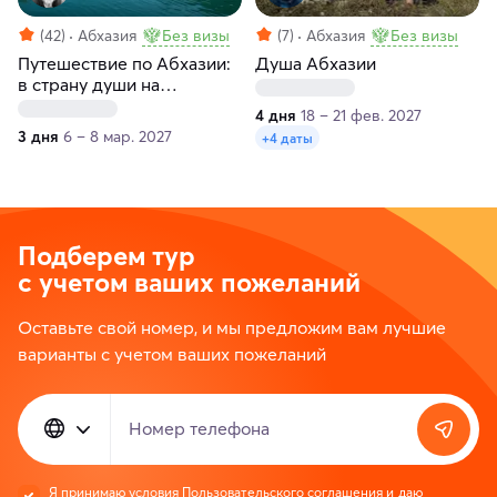
(42)
Абхазия
Без визы
(7)
Абхазия
Без визы
Путешествие по Абхазии:
Душа Абхазии
в страну души на
цветение мимозы
4 дня
18 – 21 фев. 2027
3 дня
6 – 8 мар. 2027
+4 даты
Подберем тур
с учетом ваших пожеланий
Оставьте свой номер, и мы предложим вам лучшие
варианты с учетом ваших пожеланий
Номер телефона
Я принимаю условия
Пользовательского соглашения
и даю