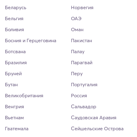
Беларусь
Норвегия
Бельгия
ОАЭ
Боливия
Оман
Босния и Герцеговина
Пакистан
Ботсвана
Палау
Бразилия
Парагвай
Бруней
Перу
Бутан
Португалия
Великобритания
Россия
Венгрия
Сальвадор
Вьетнам
Саудовская Аравия
Гватемала
Сейшельские Острова