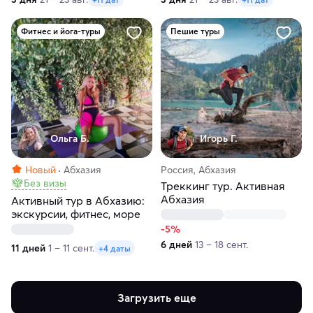
Фитнес и йога-туры
Пешие туры
Ольга Б.
Игорь Г.
Новый
Абхазия
Россия, Абхазия
Без визы
Треккинг тур. Активная
Абхазия
Активный тур в Абхазию:
экскурсии, фитнес, море
-5%
6 дней
13 – 18 сент.
11 дней
1 – 11 сент.
+4 даты
Загрузить еще