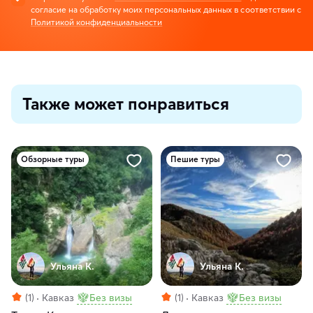
согласие на обработку моих персональных данных в соответствии с
Политикой конфиденциальности
Также может понравиться
Обзорные туры
Пешие туры
Ульяна К.
Ульяна К.
(1)
Кавказ
Без визы
(1)
Кавказ
Без визы