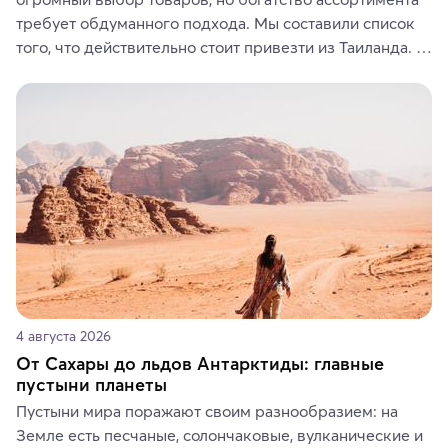
требует обдуманного подхода. Мы составили список 
того, что действительно стоит привезти из Таиланда. 
Вы можете выбрать сладости, фрукты, косметические 
средства, одежду, украшения, предметы интерьера 
или сувениры, а мы расскажем, чем они интересны и 
где их купить.
4 августа 2026
От Сахары до льдов Антарктиды: главные
пустыни планеты
Пустыни мира поражают своим разнообразием: на 
Земле есть песчаные, солончаковые, вулканические и 