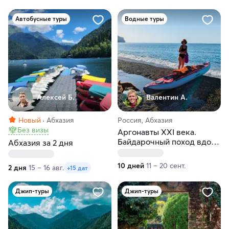
Автобусные туры
Водные туры
Алексей Б.
Валентин А.
Новый
Абхазия
Россия, Абхазия
Без визы
Аргонавты XXI века.
Байдарочный поход вдоль
Абхазия за 2 дня
побережья Абхазии
10 дней
11 – 20 сент.
2 дня
15 – 16 авг.
+15 дат
Джип-туры
Джип-туры