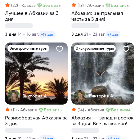
(22)
Кавказ
Без визы
(13)
Абхазия
Без визы
Лучшее в Абхазии за 3
Абхазия: центральная
дня
часть за 3 дня!
3 дня
14 – 16 авг.
3 дня
21 – 23 авг.
+19 дат
+7 дат
Экскурсионные туры
Экскурсионные туры
Виктория А.
Виктория А.
(11)
Абхазия
Без визы
(14)
Абхазия
Без визы
Разнообразная Абхазия за
Абхазия ― запад и восток
3 дня
за 3 дня! Все включено!
3 дня
21 – 23 авг.
3 дня
21 – 23 авг.
+11 дат
+11 дат