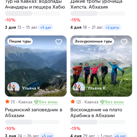
Тур на Кавказ: водопады
Дикие тропы урочища
Ачандары и пещера Хабю
Хипста. Абхазия
-10%
-15%
3 дня
13 – 15 авг.
4 дня
18 – 21 авг.
+5 дат
+2 даты
Пешие туры
Экскурсионные туры
Ульяна К.
Ульяна К.
(1)
Кавказ
Без визы
(2)
Кавказ
Без визы
Рицинский заповедник в
Восхождение на плато
Абхазии
Арабика в Абхазии
-10%
-15%
3 дня
24 – 26 авг.
4 дня
29 авг. – 1 сент.
+5 дат
+6 дат