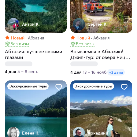
Антон К.
Сергей К.
Новый
Абхазия
Новый
Абхазия
Без визы
Без визы
Абхазия: лучшее своими
Врываемся в Абхазию!
глазами
Джип-тур: от озера Рица
до мандариновых рощ
4 дня
5 – 8 сент.
4 дня
13 – 16 нояб.
+2 даты
Экскурсионные туры
Экскурсионные туры
Елена К.
Аркадий Г.