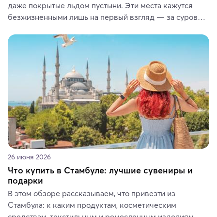
даже покрытые льдом пустыни. Эти места кажутся 
безжизненными лишь на первый взгляд — за суровой 
красотой скрываются древние культуры, редкие 
животные и маршруты, которые дарят одни из самых 
ярких впечатлений от путешествий.
26 июня 2026
Что купить в Стамбуле: лучшие сувениры и
подарки
В этом обзоре рассказываем, что привезти из 
Стамбула: к каким продуктам, косметическим 
средствам, текстильным и ремесленным изделиям 