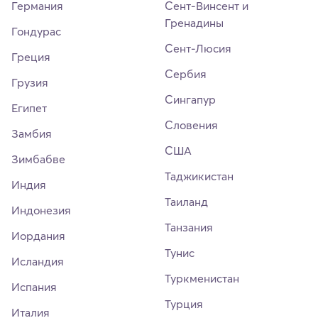
Германия
Сент-Винсент и
Гренадины
Гондурас
Сент-Люсия
Греция
Сербия
Грузия
Сингапур
Египет
Словения
Замбия
США
Зимбабве
Таджикистан
Индия
Таиланд
Индонезия
Танзания
Иордания
Тунис
Исландия
Туркменистан
Испания
Турция
Италия