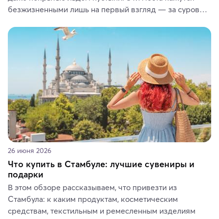
безжизненными лишь на первый взгляд — за суровой 
красотой скрываются древние культуры, редкие 
животные и маршруты, которые дарят одни из самых 
ярких впечатлений от путешествий.
26 июня 2026
Что купить в Стамбуле: лучшие сувениры и
подарки
В этом обзоре рассказываем, что привезти из 
Стамбула: к каким продуктам, косметическим 
средствам, текстильным и ремесленным изделиям 