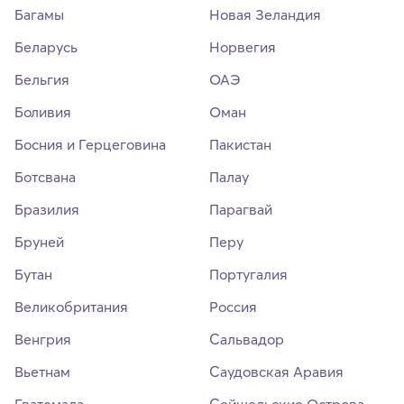
Багамы
Новая Зеландия
Беларусь
Норвегия
Бельгия
ОАЭ
Боливия
Оман
Босния и Герцеговина
Пакистан
Ботсвана
Палау
Бразилия
Парагвай
Бруней
Перу
Бутан
Португалия
Великобритания
Россия
Венгрия
Сальвадор
Вьетнам
Саудовская Аравия