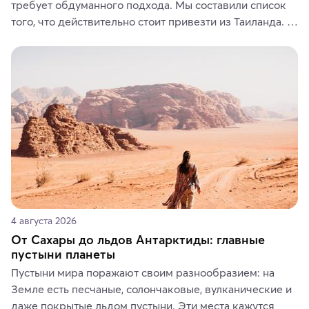
требует обдуманного подхода. Мы составили список 
того, что действительно стоит привезти из Таиланда. 
Вы можете выбрать сладости, фрукты, косметические 
средства, одежду, украшения, предметы интерьера 
или сувениры, а мы расскажем, чем они интересны и 
где их купить.
4 августа 2026
От Сахары до льдов Антарктиды: главные
пустыни планеты
Пустыни мира поражают своим разнообразием: на 
Земле есть песчаные, солончаковые, вулканические и 
даже покрытые льдом пустыни. Эти места кажутся 