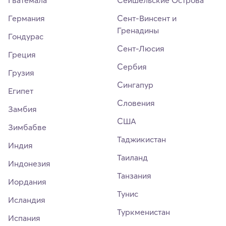
Гватемала
Сейшельские Острова
Германия
Сент-Винсент и
Гренадины
Гондурас
Сент-Люсия
Греция
Сербия
Грузия
Сингапур
Египет
Словения
Замбия
США
Зимбабве
Таджикистан
Индия
Таиланд
Индонезия
Танзания
Иордания
Тунис
Исландия
Туркменистан
Испания