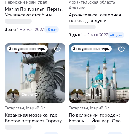
Пермский край, Урал
Архангельская область,
Арктика
Магия Приуралья: Пермь,
Усьвинские столбы и
Архангельск: северная
Хохловка
сказка для души
3 дня
1 – 3 мая 2027
+8 дат
3 дня
1 – 3 мая 2027
+10 дат
Экскурсионные туры
Экскурсионные туры
Ольга С.
Ольга С.
Татарстан, Марий Эл
Татарстан, Марий Эл
Казанская мозаика: где
По волжским городам:
Восток встречает Европу
Казань — Йошкар‑Ола