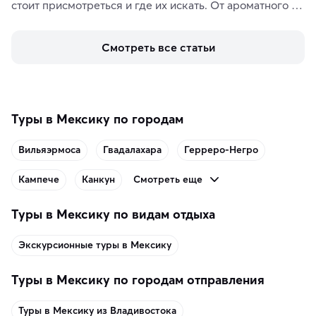
стоит присмотреться и где их искать. От ароматного 
кофе, специй и сладостей до мозаичных ламп, 
керамики и изделий из кожи на турецких рынках и в 
Смотреть все статьи
аутентичных лавках — в подарок близким или себе на 
память о путешествии.
Туры в Мексику по городам
Вильяэрмоса
Гвадалахара
Герреро-Негро
Смотреть еще
Кампече
Канкун
Туры в Мексику по видам отдыха
Экскурсионные туры в Мексику
Туры в Мексику по городам отправления
Туры в Мексику из Владивостока