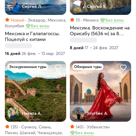
Сергей Л.
Сергей В.
Новый
Эквадор, Мексика,
(1)
Мехико
Без визы
Колумбия
Без визы
Мексика. Восхождение на
Мексика и Галапагоссы.
Орисабу (5636 м) за 8
Поцелуй с китами
дней
8 дней
17 – 24 фев. 2027
16 дней
26 фев. – 13 мар. 2027
Экскурсионные туры
Обзорные туры
Никита А.
Улугбек А.
(35)
Сучжоу, Сиань,
(40)
Узбекистан
Пекин, Шанхай, Чжанцзяцзе,
Без визы