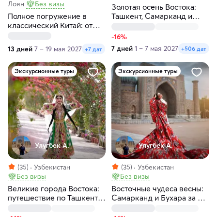
Лоян
Без визы
Золотая осень Востока:
Полное погружение в
Ташкент, Самарканд и
классический Китай: от
Бухара
Пекина до Шанхая
-16%
7 дней
1 – 7 мая 2027
13 дней
7 – 19 мая 2027
+506 дат
+7 дат
Экскурсионные туры
Экскурсионные туры
Улугбек А.
Улугбек А.
(35)
Узбекистан
(35)
Узбекистан
Без визы
Без визы
Великие города Востока:
Восточные чудеса весны:
путешествие по Ташкенту,
Самарканд и Бухара за 6
Самарканду и Бухаре за 6
дней
дней