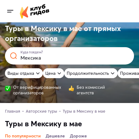
Туры в Мексику в мае от
прямых
организаторов
Куда поедем?
Виды отдыха
Цена
Продолжительность
Прожива
От верифицированных
Без комиссий
организаторов
агентств
Главная
Авторские туры
Туры в Мексику в мае
Туры в Мексику в мае
По популярности
Дешевле
Дороже