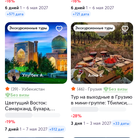
-16%
-16%
6 дней
1 – 6 мая 2027
6 дней
1 – 6 мая 2027
+571 дата
+721 дата
Экскурсионные туры
Экскурсионные туры
Улугбек А.
Анна Б.
(39)
Узбекистан
(46)
Грузия
Без визы
Без визы
Тур на выходные в Грузию
Цветущий Восток:
в мини-группе: Тбилиси,
Самарканд, Бухара,
Кахетия, Мцхета, Казбеги
Ташкент за 7 дней
-28%
-19%
3 дня
1 – 3 мая 2027
+33 даты
7 дней
1 – 7 мая 2027
+512 дат