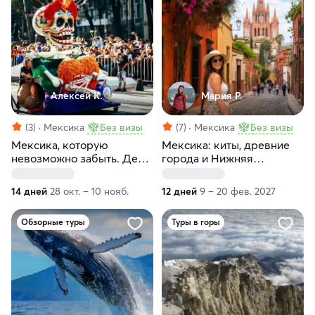
Алексей К.
Мария Р.
(3)
Мексика
Без визы
(7)
Мексика
Без визы
Мексика, которую
Мексика: киты, древние
невозможно забыть. День
города и Нижняя
мёртвых
Калифорния
14 дней
28 окт. – 10 нояб.
12 дней
9 – 20 фев. 2027
Обзорные туры
Туры в горы