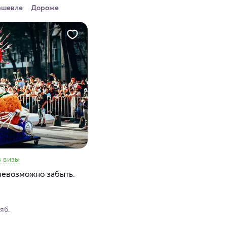
ешевле
Дороже
з визы
невозможно забыть.
ояб.