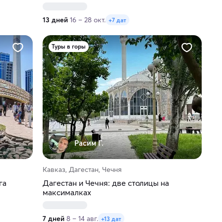
13 дней
16 – 28 окт.
+7 дат
Туры в горы
Расим Г.
Кавказ, Дагестан, Чечня
га
Дагестан и Чечня: две столицы на
максималках
7 дней
8 – 14 авг.
+13 дат