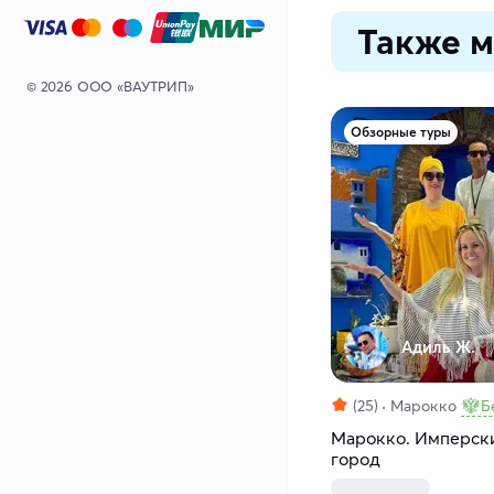
Также м
© 2026 ООО «ВАУТРИП»
Обзорные туры
Адиль Ж.
(25)
Марокко
Б
Марокко. Имперски
город