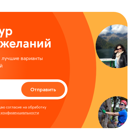
ур
ожеланий
м лучшие варианты
й
Отправить
аю согласие на обработку
 конфиденциальности