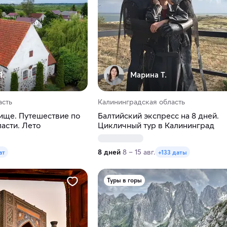
Я.
Марина Т.
асть
Калининградская область
ище. Путешествие по
Балтийский экспресс на 8 дней.
асти. Лето
Цикличный тур в Калининград
8 дней
8 – 15 авг.
ат
+133 даты
Туры в горы