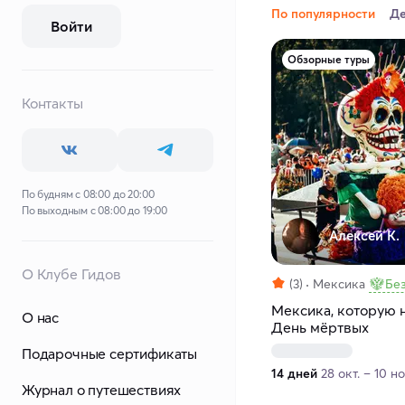
По популярности
Д
Войти
Обзорные туры
Контакты
По будням с 08:00 до 20:00
По выходным с 08:00 до 19:00
Алексей К.
О Клубе Гидов
(3)
Мексика
Бе
Мексика, которую 
О нас
День мёртвых
Подарочные сертификаты
14 дней
28 окт. – 10 н
Журнал о путешествиях