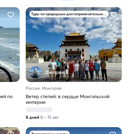
Туры по природным достопримечательностям
Дмитрий В.
Россия, Монголия
ней по
Ветер степей: в сердце Монгольской
империи
8 дней
8 – 15 авг.
Экскурсионные туры