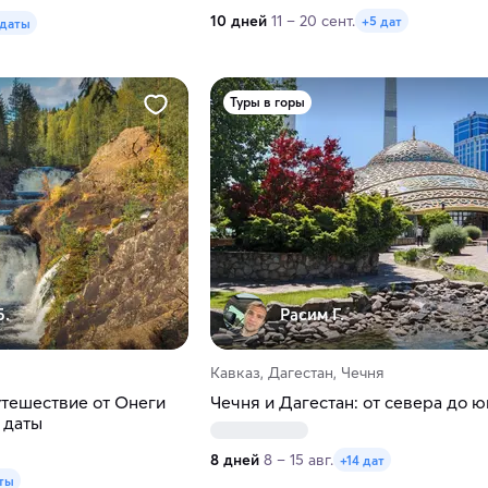
10 дней
11 – 20 сент.
+5 дат
 даты
Туры в горы
Б.
Расим Г.
Кавказ, Дагестан, Чечня
тешествие от Онеги
Чечня и Дагестан: от севера до ю
 даты
8 дней
8 – 15 авг.
+14 дат
ты