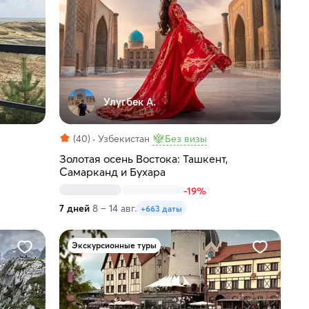
Улугбек А.
(40)
Узбекистан
Без визы
Золотая осень Востока: Ташкент,
Самарканд и Бухара
-19%
7 дней
8 – 14 авг.
+663 даты
Экскурсионные туры