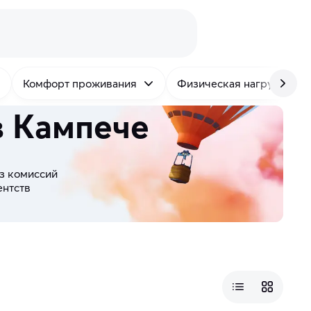
Комфорт проживания
Физическая нагрузка
в Кампече
з комиссий
ентств