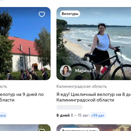
Велотуры
Марина Т.
асть
Калининградская область
елотур на 9 дней по
Я еду! Цикличный велотур на 8 д
бласти
Калининградской области
8 дней
8 – 15 авг.
дата
+59 дат
Экскурсионные туры