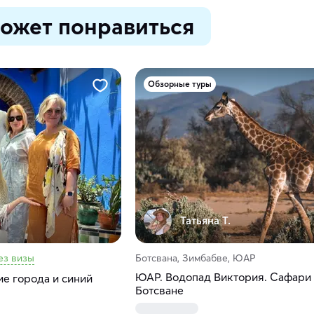
ожет понравиться
Обзорные туры
Татьяна Т.
ез визы
Ботсвана, Зимбабве, ЮАР
ЮАР. Водопад Виктория. Сафари
е города и синий
Ботсване