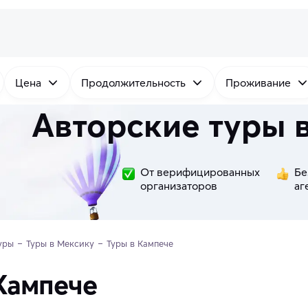
Цена
Продолжительность
Проживание
Авторские туры 
От верифицированных
Бе
организаторов
аг
уры
Туры в Мексику
Туры в Кампече
Кампече