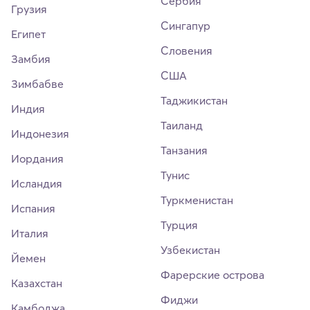
Сербия
Грузия
Сингапур
Египет
Словения
Замбия
США
Зимбабве
Таджикистан
Индия
Таиланд
Индонезия
Танзания
Иордания
Тунис
Исландия
Туркменистан
Испания
Турция
Италия
Узбекистан
Йемен
Фарерские острова
Казахстан
Фиджи
Камбоджа