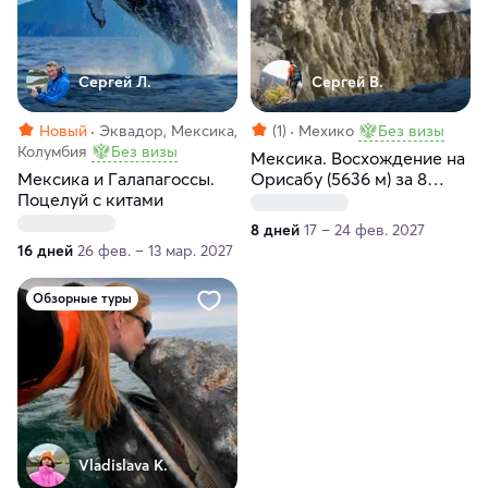
Сергей Л.
Сергей В.
Новый
Эквадор, Мексика,
(1)
Мехико
Без визы
Колумбия
Без визы
Мексика. Восхождение на
Мексика и Галапагоссы.
Орисабу (5636 м) за 8
Поцелуй с китами
дней
8 дней
17 – 24 фев. 2027
16 дней
26 фев. – 13 мар. 2027
Обзорные туры
Vladislava K.