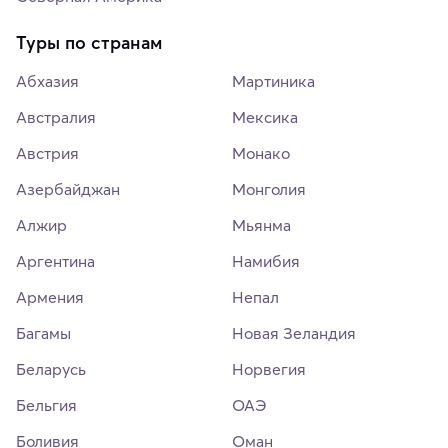
Туры по странам
Абхазия
Мартиника
Австралия
Мексика
Австрия
Монако
Азербайджан
Монголия
Алжир
Мьянма
Аргентина
Намибия
Армения
Непал
Багамы
Новая Зеландия
Беларусь
Норвегия
Бельгия
ОАЭ
Боливия
Оман