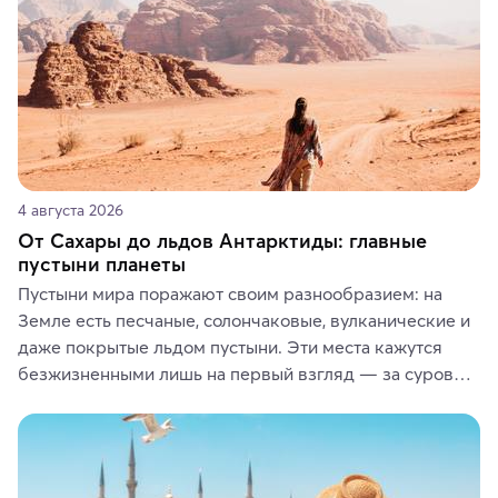
4 августа 2026
От Сахары до льдов Антарктиды: главные
пустыни планеты
Пустыни мира поражают своим разнообразием: на 
Земле есть песчаные, солончаковые, вулканические и 
даже покрытые льдом пустыни. Эти места кажутся 
безжизненными лишь на первый взгляд — за суровой 
красотой скрываются древние культуры, редкие 
животные и маршруты, которые дарят одни из самых 
ярких впечатлений от путешествий.