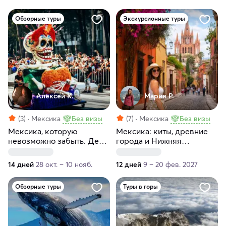
Обзорные туры
Экскурсионные туры
Алексей К.
Мария Р.
(3)
Мексика
Без визы
(7)
Мексика
Без визы
Мексика, которую
Мексика: киты, древние
невозможно забыть. День
города и Нижняя
мёртвых
Калифорния
14 дней
28 окт. – 10 нояб.
12 дней
9 – 20 фев. 2027
Обзорные туры
Туры в горы