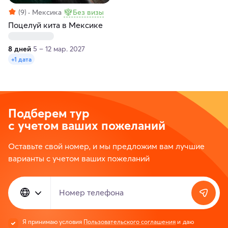
(9)
Мексика
Без визы
Поцелуй кита в Мексике
8 дней
5 – 12 мар. 2027
+1 дата
Подберем тур
с учетом ваших пожеланий
Оставьте свой номер, и мы предложим вам лучшие
варианты с учетом ваших пожеланий
Номер телефона
Я принимаю условия
Пользовательского соглашения
и даю