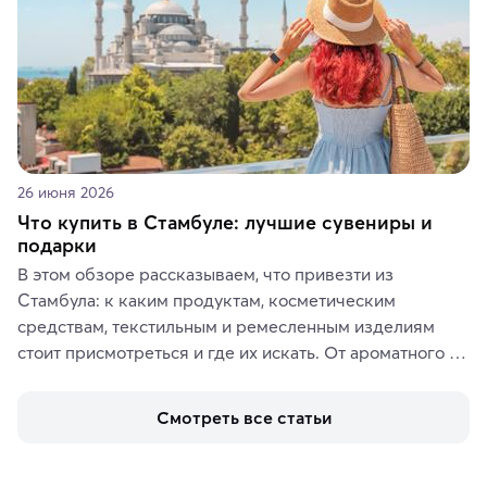
26 июня 2026
Что купить в Стамбуле: лучшие сувениры и
подарки
В этом обзоре рассказываем, что привезти из 
Стамбула: к каким продуктам, косметическим 
средствам, текстильным и ремесленным изделиям 
стоит присмотреться и где их искать. От ароматного 
кофе, специй и сладостей до мозаичных ламп, 
керамики и изделий из кожи на турецких рынках и в 
Смотреть все статьи
аутентичных лавках — в подарок близким или себе на 
память о путешествии.