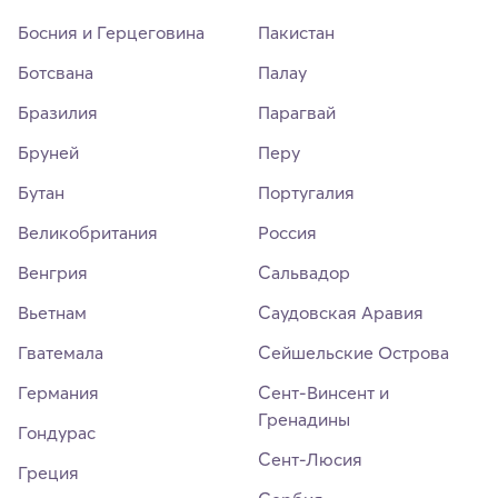
Босния и Герцеговина
Пакистан
Ботсвана
Палау
Бразилия
Парагвай
Бруней
Перу
Бутан
Португалия
Великобритания
Россия
Венгрия
Сальвадор
Вьетнам
Саудовская Аравия
Гватемала
Сейшельские Острова
Германия
Сент-Винсент и
Гренадины
Гондурас
Сент-Люсия
Греция