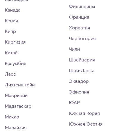
Филиппины
Канада
Франция
Кения
Хорватия
Кипр
Черногория
Киргизия
Чили
Китай
Швейцария
Колумбия
Шри-Ланка
Лаос
Эквадор
Лихтенштейн
Эфиопия
Маврикий
ЮАР
Мадагаскар
Южная Корея
Макао
Южная Осетия
Малайзия