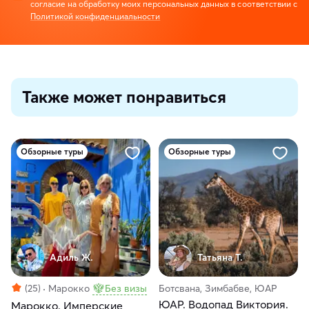
согласие на обработку моих персональных данных в соответствии с
Политикой конфиденциальности
Также может понравиться
Обзорные туры
Обзорные туры
Адиль Ж.
Татьяна Т.
(25)
Марокко
Без визы
Ботсвана, Зимбабве, ЮАР
ЮАР. Водопад Виктория.
Марокко. Имперские