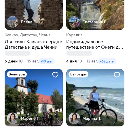
Елена Г.
Екатерина Б.
Кавказ, Дагестан, Чечня
Карелия
Две силы Кавказа: сердце
Индивидуальное
Дагестана и душа Чечни
путешествие от Онеги до
Ладоги в любые даты
6 дней
10 – 15 авг.
4 дня
10 – 13 авг.
+10 дат
+62 даты
Велотуры
Велотуры
Марина Т.
Марина Т.