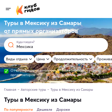
Туры в Мексику из Самары
от
прямых
организаторов
Куда поедем?
Виды отдыха
Цена
Продолжительность
Прожива
От верифицированных
Без комиссий
организаторов
агентств
Главная
Авторские туры
Туры в Мексику из Самары
Туры в Мексику из Самары
По популярности
Дешевле
Дороже