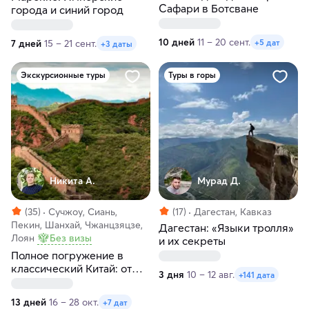
Сафари в Ботсване
города и синий город
10 дней
11 – 20 сент.
+5 дат
7 дней
15 – 21 сент.
+3 даты
Экскурсионные туры
Туры в горы
Никита А.
Мурад Д.
(35)
Сучжоу, Сиань,
(17)
Дагестан, Кавказ
Пекин, Шанхай, Чжанцзяцзе,
Дагестан: «Языки тролля»
Лоян
Без визы
и их секреты
Полное погружение в
классический Китай: от
3 дня
10 – 12 авг.
+141 дата
Пекина до Шанхая
13 дней
16 – 28 окт.
+7 дат