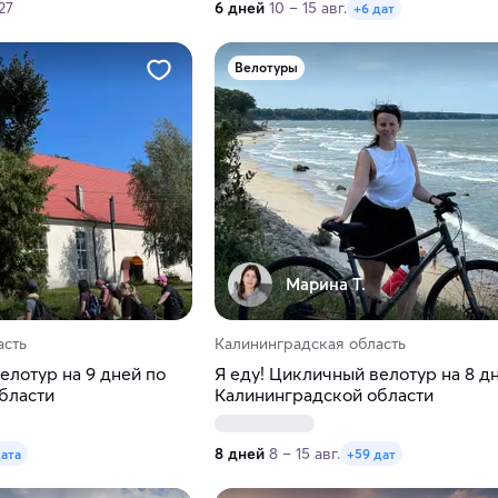
27
6 дней
10 – 15 авг.
+6 дат
Велотуры
Марина Т.
асть
Калининградская область
елотур на 9 дней по
Я еду! Цикличный велотур на 8 д
бласти
Калининградской области
8 дней
8 – 15 авг.
дата
+59 дат