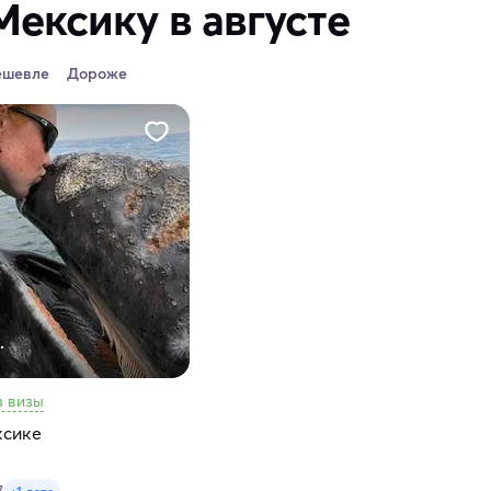
Мексику в августе
ешевле
Дороже
.
з визы
ксике