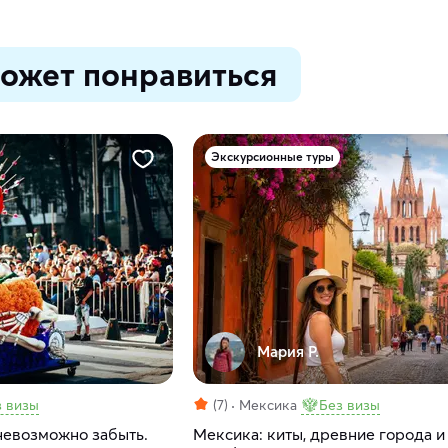
ожет понравиться
Экскурсионные туры
Мария Р.
з визы
(7)
Мексика
Без визы
невозможно забыть.
Мексика: киты, древние города 