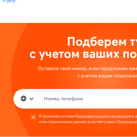
7
+1 дата
Подберем т
с учетом ваших п
Оставьте свой номер, и мы предложим ва
с учетом ваших пожелани
Номер телефона
Я принимаю условия
Пользовательского соглашения
и д
моих персональных данных в соответствии с
Политикой