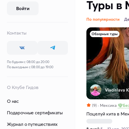
Туры в 
Войти
По популярности
Д
Контакты
Обзорные туры
По будням с 08:00 до 20:00
По выходным с 08:00 до 19:00
О Клубе Гидов
Vladislava K
О нас
(9)
Мексика
Бе
Подарочные сертификаты
Поцелуй кита в Ме
Журнал о путешествиях