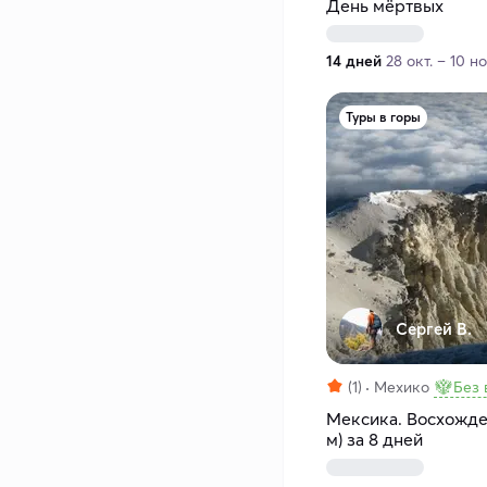
День мёртвых
14 дней
28 окт. – 10 н
Туры в горы
Сергей В.
(1)
Мехико
Без 
Мексика. Восхожде
м) за 8 дней