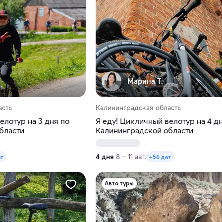
Марина Т.
асть
Калининградская область
елотур на 3 дня по
Я еду! Цикличный велотур на 4 д
бласти
Калининградской области
4 дня
8 – 11 авг.
ат
+56 дат
Авто туры