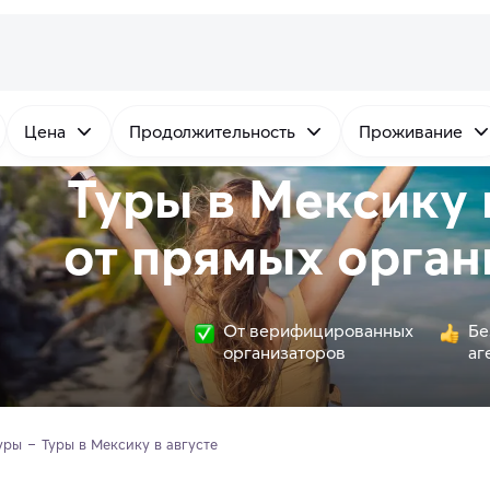
Цена
Продолжительность
Проживание
Туры в Мексику 
от
прямых
орган
От верифицированных
Бе
организаторов
аг
уры
Туры в Мексику в августе