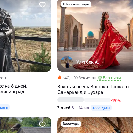
Обзорные туры
Улугбек А.
асть
(40)
Узбекистан
Без визы
с на 8 дней.
Золотая осень Востока: Ташкент,
алининград
Самарканд и Бухара
-19%
 даты
7 дней
8 – 14 авг.
+663 даты
Велотуры