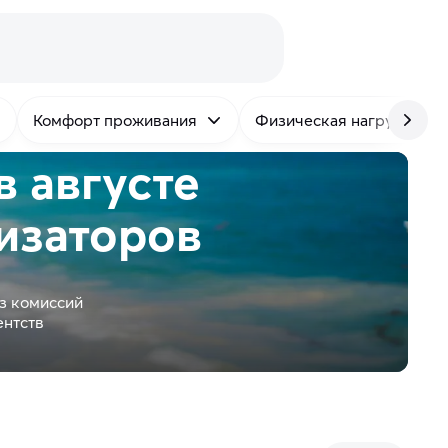
Комфорт проживания
Физическая нагрузка
в августе
изаторов
з комиссий
ентств