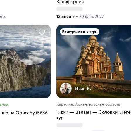
Калифорния
ояб.
12 дней
9 – 20 фев. 2027
Экскурсионные туры
Иван К.
визы
Карелия, Архангельская область
Кижи — Валаам — Соловки. Лег
ние на Орисабу (5636
тур