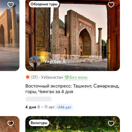
Обзорные туры
Улугбек А.
(37)
Узбекистан
Без визы
Восточный экспресс: Ташкент, Самарканд,
горы, Чимган за 4 дня
4 дня
8 – 11 авг.
+146 дат
Велотуры