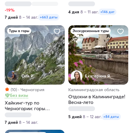
Бухара
Чимган за 4 дня
-19%
4 дня
8 – 11 авг.
+146 дат
7 дней
8 – 14 авг.
+663 даты
Туры в горы
Экскурсионные туры
Оля Р.
Екатерина Я.
(10)
Черногория
Калининградская область
Без визы
Отдохни в Калининграде!
Весна-лето
Хайкинг-тур по
Черногории: горы
Дурмитора и Проклетия,
5 дней
8 – 12 авг.
+84 даты
средневековые города и
7 дней
8 – 14 авг.
море