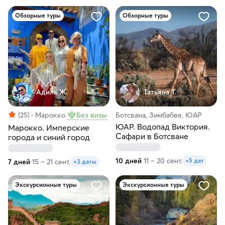
Обзорные туры
Обзорные туры
Адиль Ж.
Татьяна Т.
(25)
Марокко
Без визы
Ботсвана, Зимбабве, ЮАР
ЮАР. Водопад Виктория.
Марокко. Имперские
Сафари в Ботсване
города и синий город
10 дней
11 – 20 сент.
+5 дат
7 дней
15 – 21 сент.
+3 даты
Экскурсионные туры
Экскурсионные туры