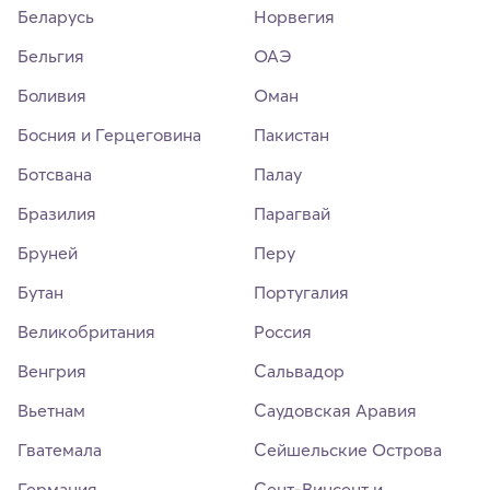
Беларусь
Норвегия
Бельгия
ОАЭ
Боливия
Оман
Босния и Герцеговина
Пакистан
Ботсвана
Палау
Бразилия
Парагвай
Бруней
Перу
Бутан
Португалия
Великобритания
Россия
Венгрия
Сальвадор
Вьетнам
Саудовская Аравия
Гватемала
Сейшельские Острова
Германия
Сент-Винсент и