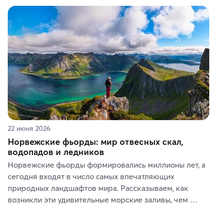
керамики и изделий из кожи на турецких рынках и в 
аутентичных лавках — в подарок близким или себе на 
память о путешествии.
22 июня 2026
Норвежские фьорды: мир отвесных скал,
водопадов и ледников
Норвежские фьорды формировались миллионы лет, а 
сегодня входят в число самых впечатляющих 
природных ландшафтов мира. Рассказываем, как 
возникли эти удивительные морские заливы, чем 
знаменит «Король фьордов», где находятся самые 