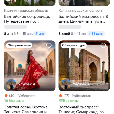
Калининградская область
Калининградская область
Балтийское сокровище.
Балтийский экспресс на 8
Путешествие по
дней. Цикличный тур в
Калининграду и области.
Калининград
Лето
8 дней
8 – 15 авг.
8 дней
8 – 15 авг.
+11 дат
+133 даты
Обзорные туры
Обзорные туры
Улугбек А.
Улугбек А.
(40)
Узбекистан
(37)
Узбекистан
Без визы
Без визы
Золотая осень Востока:
Восточный экспресс:
Ташкент, Самарканд и
Ташкент, Самарканд, горы,