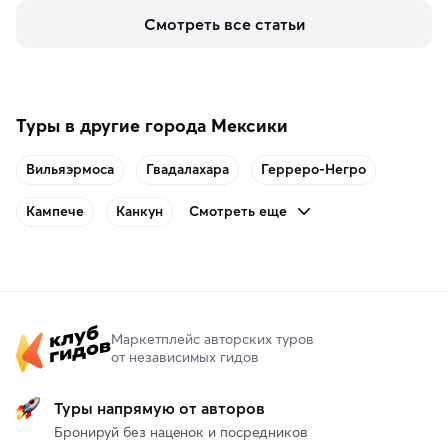
живописные смотровые площадки и какие точки 
Смотреть все статьи
включить в маршрут по Норвегии.
Туры в другие города Мексики
Вильяэрмоса
Гвадалахара
Герреро-Негро
Смотреть еще
Кампече
Канкун
Маркетплейс авторских туров
от независимых гидов
Туры напрямую от авторов
Бронируй без наценок и посредников