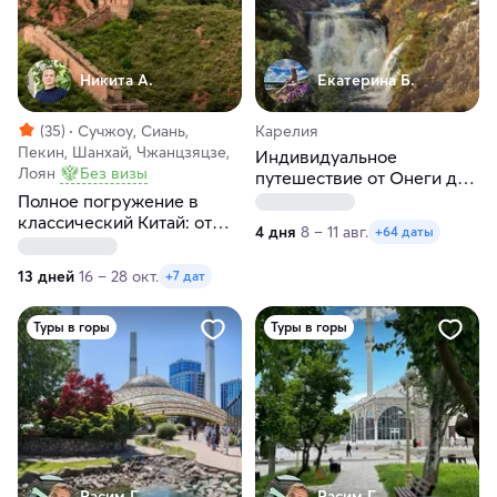
Никита А.
Екатерина Б.
(35)
Сучжоу, Сиань,
Карелия
Пекин, Шанхай, Чжанцзяцзе,
Индивидуальное
Лоян
Без визы
путешествие от Онеги до
Ладоги в любые даты
Полное погружение в
классический Китай: от
4 дня
8 – 11 авг.
+64 даты
Пекина до Шанхая
13 дней
16 – 28 окт.
+7 дат
Туры в горы
Туры в горы
Расим Г.
Расим Г.