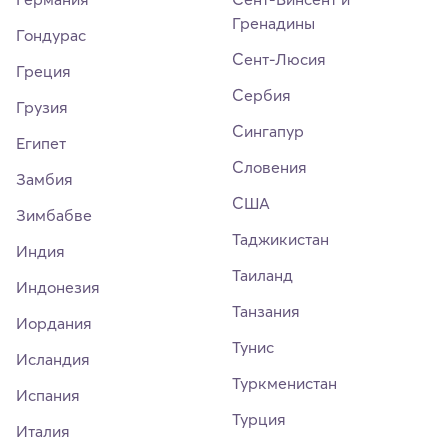
Гренадины
Гондурас
Сент-Люсия
Греция
Сербия
Грузия
Сингапур
Египет
Словения
Замбия
США
Зимбабве
Таджикистан
Индия
Таиланд
Индонезия
Танзания
Иордания
Тунис
Исландия
Туркменистан
Испания
Турция
Италия