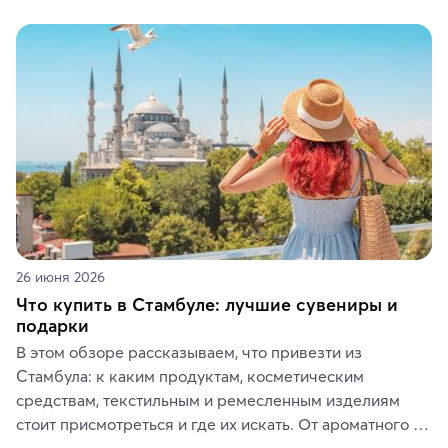
красотой скрываются древние культуры, редкие 
животные и маршруты, которые дарят одни из самых 
ярких впечатлений от путешествий.
26 июня 2026
Что купить в Стамбуле: лучшие сувениры и
подарки
В этом обзоре рассказываем, что привезти из 
Стамбула: к каким продуктам, косметическим 
средствам, текстильным и ремесленным изделиям 
стоит присмотреться и где их искать. От ароматного 
кофе, специй и сладостей до мозаичных ламп, 