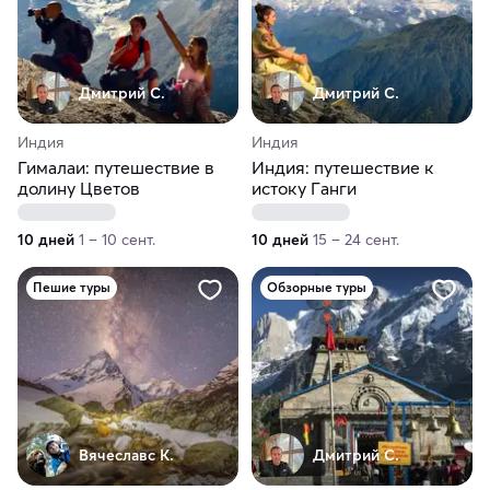
Дмитрий С.
Дмитрий С.
Индия
Индия
Гималаи: путешествие в
Индия: путешествие к
долину Цветов
истоку Ганги
10 дней
1 – 10 сент.
10 дней
15 – 24 сент.
Пешие туры
Обзорные туры
Вячеславс К.
Дмитрий С.