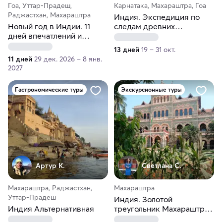
Гоа, Уттар-Прадеш,
Карнатака, Махараштра, Гоа
Раджастхан, Махараштра
Индия. Экспедиция по
Новый год в Индии. 11
следам древних
дней впечатлений и
королевств: Махараштра и
перезагрузки
Карнатака
13 дней
19 – 31 окт.
11 дней
29 дек. 2026 – 8 янв.
2027
Гастрономические туры
Экскурсионные туры
Артур К.
Светлана С.
Махараштра, Раджастхан,
Махараштра
Уттар-Прадеш
Индия. Золотой
Индия Альтернативная
треугольник Махараштры
и пещерные храмы