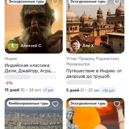
Экскурсионные туры
Экскурсионные туры
Алексей С.
Али Х.
Индия
Уттар-Прадеш, Раджастхан,
Махараштра
Индийская классика:
Дели, Джайпур, Агра,
Путешествие в Индию: от
Варанаси, Мумбаи, Гоа
дворцов до трущоб
-3%
15 дней
10 – 24 окт.
5 дней
21 – 25 авг.
+7 дат
+26 дат
Комбинированные туры
Экскурсионные туры