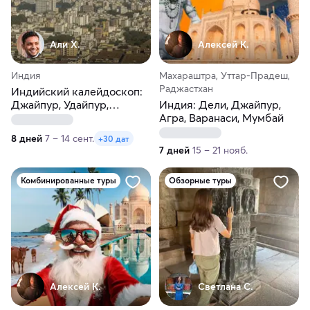
Али Х.
Алексей К.
Индия
Махараштра, Уттар-Прадеш,
Раджастхан
Индийский калейдоскоп:
Джайпур, Удайпур,
Индия: Дели, Джайпур,
Мумбаи и Гоа
Агра, Варанаси, Мумбай
8 дней
7 – 14 сент.
+30 дат
7 дней
15 – 21 нояб.
Комбинированные туры
Обзорные туры
Алексей К.
Светлана С.