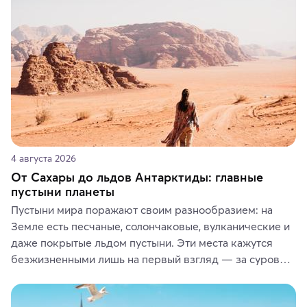
4 августа 2026
От Сахары до льдов Антарктиды: главные
пустыни планеты
Пустыни мира поражают своим разнообразием: на 
Земле есть песчаные, солончаковые, вулканические и 
даже покрытые льдом пустыни. Эти места кажутся 
безжизненными лишь на первый взгляд — за суровой 
красотой скрываются древние культуры, редкие 
животные и маршруты, которые дарят одни из самых 