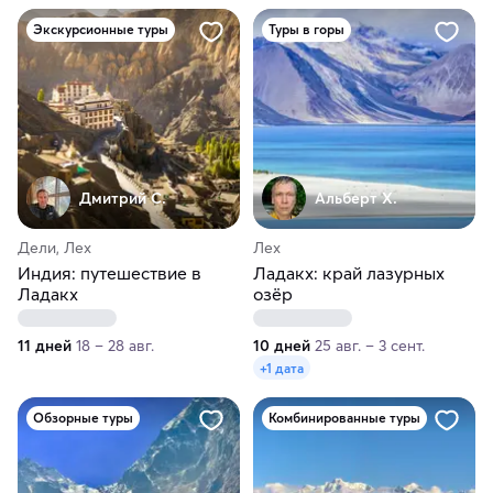
Экскурсионные туры
Туры в горы
Дмитрий С.
Альберт Х.
Дели, Лех
Лех
Индия: путешествие в
Ладакх: край лазурных
Ладакх
озёр
11 дней
18 – 28 авг.
10 дней
25 авг. – 3 сент.
+1 дата
Обзорные туры
Комбинированные туры