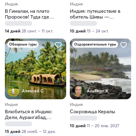
Индия
Индия
В Гималаи, на плато
Индия: путешествие в
Пророков! Туда где
обитель Шивы —
ощущается связь с
Кедарнатх
космосом: к истокам
14 дней
28 сент. – 11 окт.
10 дней
15 – 24 окт.
Ганги, к подножью горы
Меру и Шивлинг
Обзорные туры
Оздоровительные туры
Алексей С.
Альберт Х.
Индия
Индия
Влюбиться в Индию:
Сокровища Кералы
Дели, Аурангабад,
Бангалор, Кочи, Муннар,
10 дней
11 – 20 янв. 2027
Аллеппи, Варкала
15 дней
28 нояб. – 12 дек.