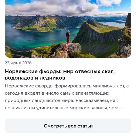
память о путешествии.
22 июня 2026
Норвежские фьорды: мир отвесных скал,
водопадов и ледников
Норвежские фьорды формировались миллионы лет, а 
сегодня входят в число самых впечатляющих 
природных ландшафтов мира. Рассказываем, как 
возникли эти удивительные морские заливы, чем 
знаменит «Король фьордов», где находятся самые 
живописные смотровые площадки и какие точки 
Смотреть все статьи
включить в маршрут по Норвегии.