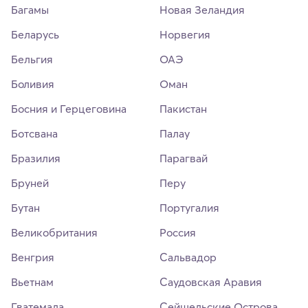
Багамы
Новая Зеландия
Беларусь
Норвегия
Бельгия
ОАЭ
Боливия
Оман
Босния и Герцеговина
Пакистан
Ботсвана
Палау
Бразилия
Парагвай
Бруней
Перу
Бутан
Португалия
Великобритания
Россия
Венгрия
Сальвадор
Вьетнам
Саудовская Аравия
Гватемала
Сейшельские Острова