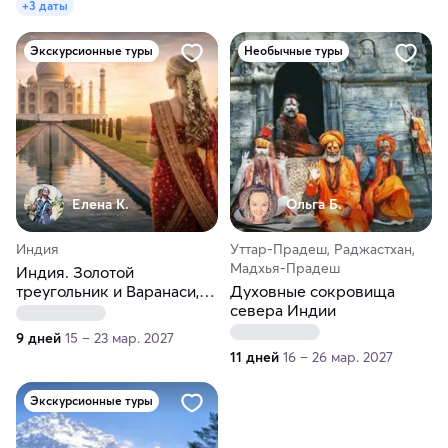
+3 даты
Экскурсионные туры
Необычные туры
Елена К.
Ольга Б.
Индия
Уттар-Прадеш, Раджастхан,
Мадхья-Прадеш
Индия. Золотой
треугольник и Варанаси,
Духовные сокровища
праздник Холи
севера Индии
9 дней
15 – 23 мар. 2027
11 дней
16 – 26 мар. 2027
Экскурсионные туры