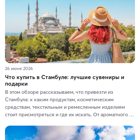
ярких впечатлений от путешествий.
26 июня 2026
Что купить в Стамбуле: лучшие сувениры и
подарки
В этом обзоре рассказываем, что привезти из 
Стамбула: к каким продуктам, косметическим 
средствам, текстильным и ремесленным изделиям 
стоит присмотреться и где их искать. От ароматного 
кофе, специй и сладостей до мозаичных ламп, 
керамики и изделий из кожи на турецких рынках и в 
аутентичных лавках — в подарок близким или себе на 