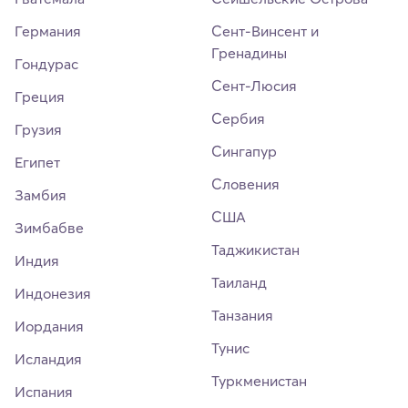
Германия
Сент-Винсент и
Гренадины
Гондурас
Сент-Люсия
Греция
Сербия
Грузия
Сингапур
Египет
Словения
Замбия
США
Зимбабве
Таджикистан
Индия
Таиланд
Индонезия
Танзания
Иордания
Тунис
Исландия
Туркменистан
Испания