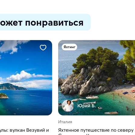
ожет понравиться
Яхтинг
Юрий Б.
Италия
лы: вулкан Везувий и
Яхтенное путешествие по северу