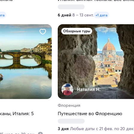
6 дней
8 – 13 сент.
ата
+1 дата
Обзорные туры
Наталия Н.
Флоренция
аны, Италия: 5
Путешествие во Флоренцию
3 дня
Любые даты с 21 фев. по 20 дек