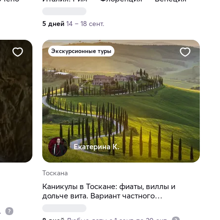
5 дней
14 – 18 сент.
Экскурсионные туры
Екатерина К.
Тоскана
Каникулы в Тоскане: фиаты, виллы и
дольче вита. Вариант частного
путешествия
.