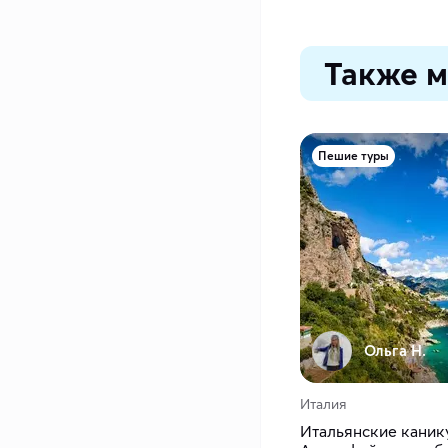
Также м
Пешие туры
Ольга Н.
Италия
Итальянские канику