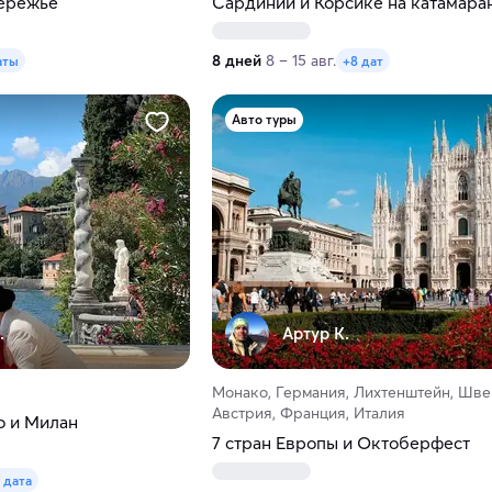
ережье
Сардинии и Корсике на катамара
8 дней
8 – 15 авг.
аты
+8 дат
Авто туры
.
Артур К.
Монако, Германия, Лихтенштейн, Шве
Австрия, Франция, Италия
о и Милан
7 стран Европы и Октоберфест
1 дата