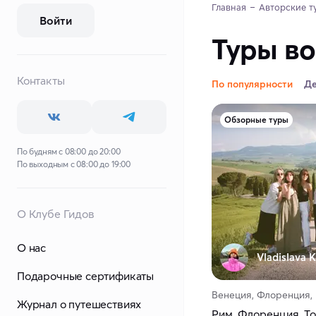
Главная
Авторские т
Войти
Туры в
Контакты
По популярности
Д
Обзорные туры
По будням с 08:00 до 20:00
По выходным с 08:00 до 19:00
О Клубе Гидов
О нас
Vladislava K
Подарочные сертификаты
Венеция, Флоренция,
Журнал о путешествиях
Рим, Флоренция, Т