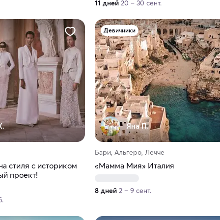
11 дней
20 – 30 сент.
Девичники
К.
Яна П.
Бари, Альгеро, Лечче
на стиля с историком
«Мамма Мия» Италия
й проект!
8 дней
2 – 9 сент.
б.