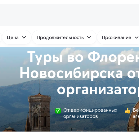
Цена
Продолжительность
Проживание
Туры во Флоре
Новосибирска о
организато
От верифицированных
Бе
организаторов
аг