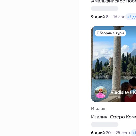
Амальфийское поб
9 дней
8 – 16 авг.
+3 д
Обзорные туры
Vladislava K
Италия
Италия. Озеро Ком
6 дней
20 – 25 сент.
+