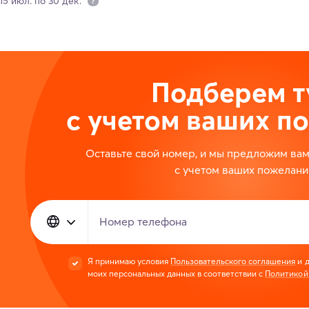
15 июл. по 30 дек.
Подберем т
с учетом ваших п
Оставьте свой номер, и мы предложим ва
с учетом ваших пожелани
Номер телефона
Я принимаю условия
Пользовательского соглашения
и д
моих персональных данных в соответствии с
Политикой