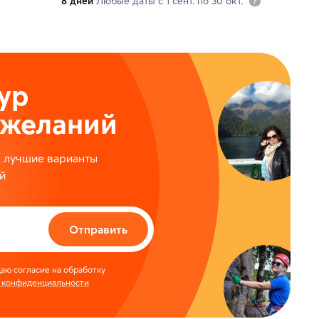
8 дней
Любые даты с 1 сент. по 30 окт.
ур
ожеланий
м лучшие варианты
й
Отправить
аю согласие на обработку
 конфиденциальности