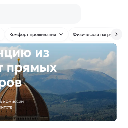
Комфорт проживания
Физическая нагрузка
нцию из
т
прямых
ров
з комиссий
ентств