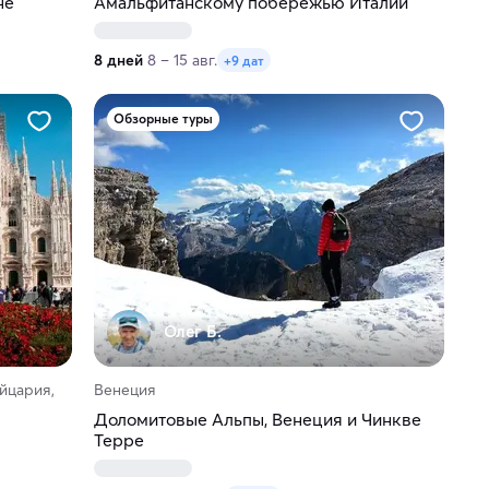
не
Амальфитанскому побережью Италии
8 дней
8 – 15 авг.
+9 дат
Обзорные туры
Олег Б.
йцария,
Венеция
Доломитовые Альпы, Венеция и Чинкве
Терре