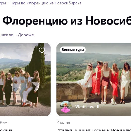
уры
Туры во Флоренцию из Новосибирска
о Флоренцию из Новоси
ешевле
Дороже
Винные туры
.
Vladislava K.
 Рим
Италия
оскана
Италия. Винная Тоскана. Все вкл