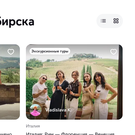
бирска
Экскурсионные туры
Vladislava K.
Италия
ючено
Италия: Рим — Флоренция — Венеция