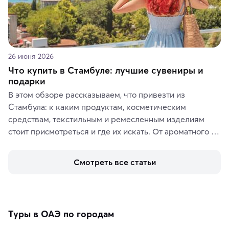
26 июня 2026
Что купить в Стамбуле: лучшие сувениры и
подарки
В этом обзоре рассказываем, что привезти из 
Стамбула: к каким продуктам, косметическим 
средствам, текстильным и ремесленным изделиям 
стоит присмотреться и где их искать. От ароматного 
кофе, специй и сладостей до мозаичных ламп, 
керамики и изделий из кожи на турецких рынках и в 
Смотреть все статьи
аутентичных лавках — в подарок близким или себе на 
память о путешествии.
Туры в ОАЭ по городам