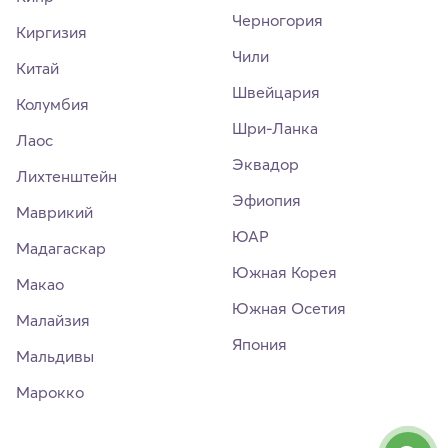
Черногория
Киргизия
Чили
Китай
Швейцария
Колумбия
Шри-Ланка
Лаос
Эквадор
Лихтенштейн
Эфиопия
Маврикий
ЮАР
Мадагаскар
Южная Корея
Макао
Южная Осетия
Малайзия
Япония
Мальдивы
Марокко