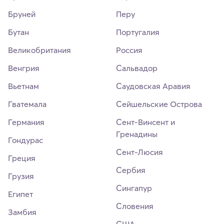
Бруней
Перу
Бутан
Португалия
Великобритания
Россия
Венгрия
Сальвадор
Вьетнам
Саудовская Аравия
Гватемала
Сейшельские Острова
Германия
Сент-Винсент и
Гренадины
Гондурас
Сент-Люсия
Греция
Сербия
Грузия
Сингапур
Египет
Словения
Замбия