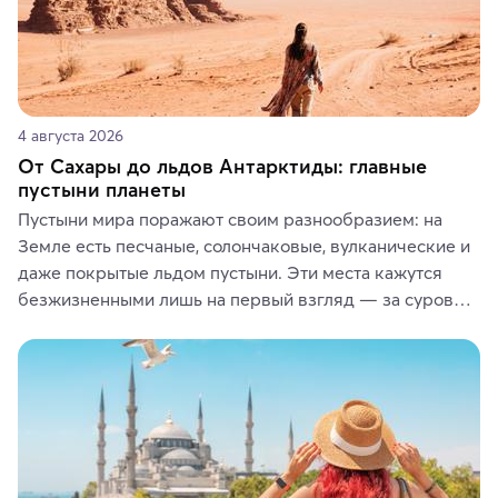
4 августа 2026
От Сахары до льдов Антарктиды: главные
пустыни планеты
Пустыни мира поражают своим разнообразием: на 
Земле есть песчаные, солончаковые, вулканические и 
даже покрытые льдом пустыни. Эти места кажутся 
безжизненными лишь на первый взгляд — за суровой 
красотой скрываются древние культуры, редкие 
животные и маршруты, которые дарят одни из самых 
ярких впечатлений от путешествий.