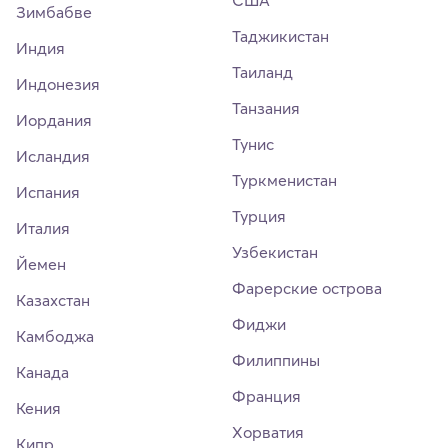
США
Зимбабве
Таджикистан
Индия
Таиланд
Индонезия
Танзания
Иордания
Тунис
Исландия
Туркменистан
Испания
Турция
Италия
Узбекистан
Йемен
Фарерские острова
Казахстан
Фиджи
Камбоджа
Филиппины
Канада
Франция
Кения
Хорватия
Кипр