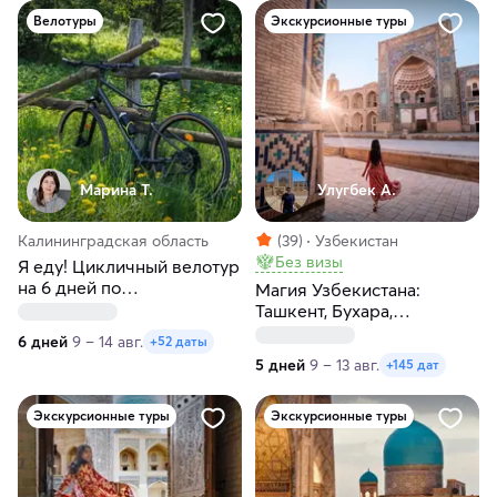
Велотуры
Экскурсионные туры
Марина Т.
Улугбек А.
Калининградская область
(39)
Узбекистан
Без визы
Я еду! Цикличный велотур
на 6 дней по
Магия Узбекистана:
Калининградской области
Ташкент, Бухара,
Самарканд за 5 дней
6 дней
9 – 14 авг.
+52 даты
5 дней
9 – 13 авг.
+145 дат
Экскурсионные туры
Экскурсионные туры