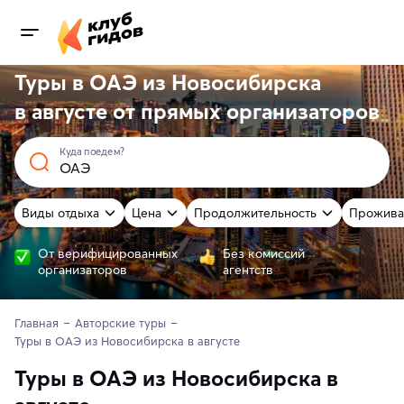
Туры в ОАЭ из Новосибирска
в августе от
прямых
организаторов
Куда поедем?
Виды отдыха
Цена
Продолжительность
Прожива
От верифицированных
Без комиссий
организаторов
агентств
Главная
Авторские туры
Туры в ОАЭ из Новосибирска в августе
Туры в ОАЭ из Новосибирска в