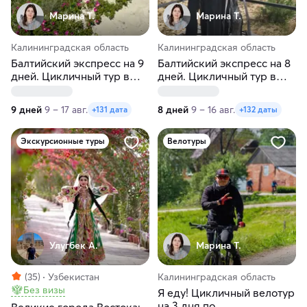
Марина Т.
Марина Т.
Калининградская область
Калининградская область
Балтийский экспресс на 9
Балтийский экспресс на 8
дней. Цикличный тур в
дней. Цикличный тур в
Калининград
Калининград
9 дней
9 – 17 авг.
8 дней
9 – 16 авг.
+131 дата
+132 даты
Экскурсионные туры
Велотуры
Улугбек А.
Марина Т.
(35)
Узбекистан
Калининградская область
Без визы
Я еду! Цикличный велотур
на 3 дня по
Великие города Востока: