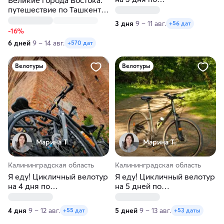
Калининградской области
путешествие по Ташкенту,
Самарканду и Бухаре за 6
3 дня
9 – 11 авг.
+56 дат
дней
-16%
6 дней
9 – 14 авг.
+570 дат
Велотуры
Велотуры
Марина Т.
Марина Т.
Калининградская область
Калининградская область
Я еду! Цикличный велотур
Я еду! Цикличный велотур
на 4 дня по
на 5 дней по
Калининградской области
Калининградской области
4 дня
9 – 12 авг.
5 дней
9 – 13 авг.
+55 дат
+53 даты