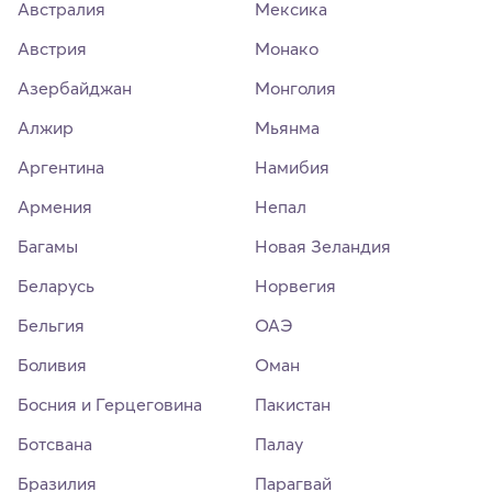
Австралия
Мексика
Австрия
Монако
Азербайджан
Монголия
Алжир
Мьянма
Аргентина
Намибия
Армения
Непал
Багамы
Новая Зеландия
Беларусь
Норвегия
Бельгия
ОАЭ
Боливия
Оман
Босния и Герцеговина
Пакистан
Ботсвана
Палау
Бразилия
Парагвай