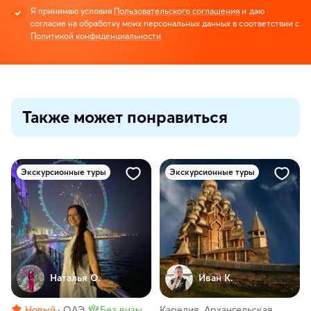
Я принимаю условия
Пользовательского соглашения
и даю
согласие на обработку моих персональных данных в соответствии с
Политикой конфиденциальности
Также может понравиться
Экскурсионные туры
Экскурсионные туры
Наталья О.
Иван К.
Новый
ОАЭ
Без визы
Карелия, Архангельская