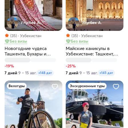
Улугбек А.
Улугбек А.
(35)
Узбекистан
(35)
Узбекистан
Без визы
Без визы
Новогодние чудеса
Майские каникулы в
Ташкента, Бухары и
Узбекистане: Ташкент,
Самарканда за 7 дней
Самарканд, Бухара
-19%
-25%
7 дней
9 – 15 авг.
7 дней
9 – 15 авг.
+148 дат
+145 дат
Велотуры
Экскурсионные туры