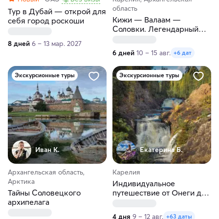
область
Тур в Дубай — открой для
Кижи — Валаам —
себя город роскоши
Соловки. Легендарный
тур
8 дней
6 – 13 мар. 2027
6 дней
10 – 15 авг.
+6 дат
Экскурсионные туры
Экскурсионные туры
Иван К.
Екатерина Б.
Архангельская область,
Карелия
Арктика
Индивидуальное
Тайны Соловецкого
путешествие от Онеги до
архипелага
Ладоги в любые даты
4 дня
9 – 12 авг.
+63 даты