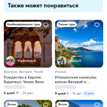
Также может понравиться
Комбинированные туры
Пешие туры
Vladislava K.
Ольга Н.
Венгрия, Австрия, Чехия
Италия
Рождество в Европе:
Итальянские каникулы:
Будапешт, Чехия, Вена
вулкан Везувий и
Амальфийское побережье
6 дней
19 – 24 дек.
9 дней
8 – 16 авг.
+3 даты
Яхтинг
Яхтинг