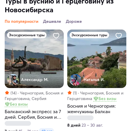
Туры в Буснию и Герцеговину из
Новосибирска
По популярности
Дешевле
Дороже
Экскурсионные туры
Экскурсионные туры
Александр М.
Наталья И.
(14)
Черногория, Босния и
(1)
Черногория, Босния и
Герцеговина, Сербия
Герцеговина
Без визы
Без визы
Босния и Черногория:
Балканский экспресс за 7
жемчужины Балкан
дней. Сербия, Босния и
Герцеговина, Черногория
8 дней
23 – 30 авг.