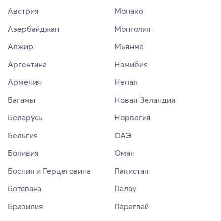
Австрия
Монако
Азербайджан
Монголия
Алжир
Мьянма
Аргентина
Намибия
Армения
Непал
Багамы
Новая Зеландия
Беларусь
Норвегия
Бельгия
ОАЭ
Боливия
Оман
Босния и Герцеговина
Пакистан
Ботсвана
Палау
Бразилия
Парагвай