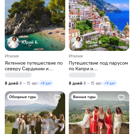
Юрий Б.
Юрий Б.
Италия
Италия
Яхтенное путешествие по
Путешествие под парусом
северу Сардинии и
по Капри и
Корсике на катамаране
Амальфитанскому
побережью Италии
8 дней
8 – 15 авг.
8 дней
8 – 15 авг.
+8 дат
+9 дат
Обзорные туры
Винные туры