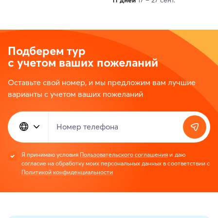
Подберем тур
с учетом ваших пожеланий
Оставьте свой номер, и мы предложим вам лучшие
варианты с учетом ваших пожеланий
Номер телефона
Я принимаю условия
Пользовательского соглашения
и даю
согласие на обработку моих персональных данных в соответствии с
Политикой конфиденциальности