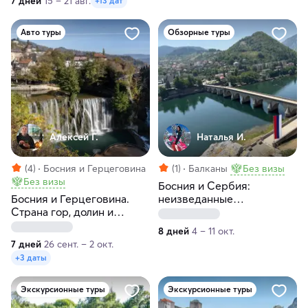
7 дней
15 – 21 авг.
+13 дат
Авто туры
Обзорные туры
Алексей Г.
Наталья И.
(4)
Босния и Герцеговина
(1)
Балканы
Без визы
Без визы
Босния и Сербия:
Босния и Герцеговина.
неизведанные
Страна гор, долин и
жемчужины Балкан
мостов
8 дней
4 – 11 окт.
7 дней
26 сент. – 2 окт.
+3 даты
Экскурсионные туры
Экскурсионные туры