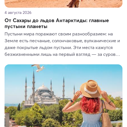
4 августа 2026
От Сахары до льдов Антарктиды: главные
пустыни планеты
Пустыни мира поражают своим разнообразием: на 
Земле есть песчаные, солончаковые, вулканические и 
даже покрытые льдом пустыни. Эти места кажутся 
безжизненными лишь на первый взгляд — за суровой 
красотой скрываются древние культуры, редкие 
животные и маршруты, которые дарят одни из самых 
ярких впечатлений от путешествий.