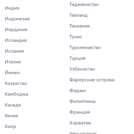
Таджикистан
Индия
Таиланд
Индонезия
Танзания
Иордания
Тунис
Исландия
Туркменистан
Испания
Турция
Италия
Узбекистан
Йемен
Фарерские острова
Казахстан
Фиджи
Камбоджа
Филиппины
Канада
Франция
Кения
Хорватия
Кипр
Черногория