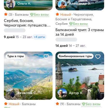
Ольга Н.
Александр З.
(3)
Балканы
Без визы
Новый
Черногория,
Босния и Герцеговина,
Сербия, Босния,
Сербия
Без визы
Черногория: путешествие
по Балканам
Балканский трип: 3 страны
за 14 дней
9 дней
15 – 23 авг.
+4 даты
14 дней
14 – 27 авг.
Туры в горы
Комбинированные туры
Вячеслав С.
Артур К.
Новый
Балканы
(9)
Балканы
Без визы