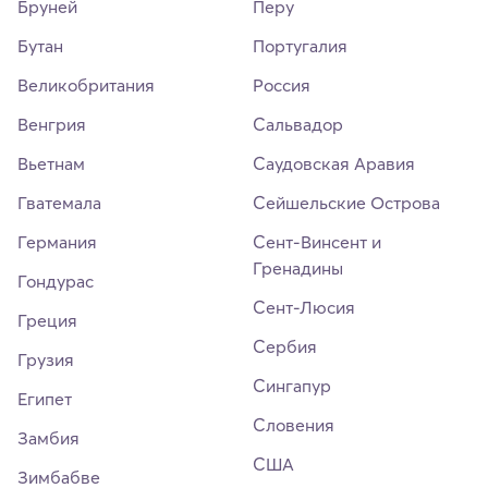
Бруней
Перу
Бутан
Португалия
Великобритания
Россия
Венгрия
Сальвадор
Вьетнам
Саудовская Аравия
Гватемала
Сейшельские Острова
Германия
Сент-Винсент и
Гренадины
Гондурас
Сент-Люсия
Греция
Сербия
Грузия
Сингапур
Египет
Словения
Замбия
США
Зимбабве