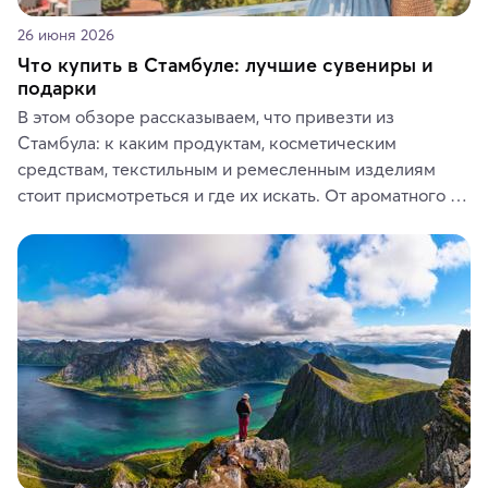
26 июня 2026
Что купить в Стамбуле: лучшие сувениры и
подарки
В этом обзоре рассказываем, что привезти из 
Стамбула: к каким продуктам, косметическим 
средствам, текстильным и ремесленным изделиям 
стоит присмотреться и где их искать. От ароматного 
кофе, специй и сладостей до мозаичных ламп, 
керамики и изделий из кожи на турецких рынках и в 
аутентичных лавках — в подарок близким или себе на 
память о путешествии.