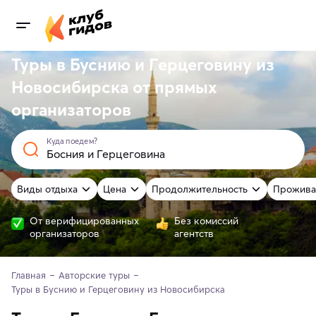
Туры в Буснию и Герцеговину из
Новосибирска от
прямых
организаторов
Куда поедем?
Виды отдыха
Цена
Продолжительность
Прожива
От верифицированных
Без комиссий
организаторов
агентств
Главная
Авторские туры
Туры в Буснию и Герцеговину из Новосибирска