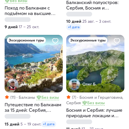
Без визы
Балканский полуостров:
Поход по Балканам с
Сербия, Босния и
подъёмом на высшие
Герцеговина, Черногория
точки Черногории, Боснии
10 дней
25 авг. – 3 сент.
и Герцеговины
9 дней
17 – 25 окт.
+1 дата
Экскурсионные туры
Экскурсионные туры
Alex G.
Олег Б.
(11)
Балканы
Без визы
(7)
Босния и Герцеговина,
Сербия
Без визы
Путешествие по Балканам
за 15 дней: Сербия,
Босния и Сербия: лучшие
Босния и Герцеговина,
природные локации и
Черногория
экскурсии
15 дней
5 – 19 сент.
+1 дата
11 дней
17 – 27 сент.