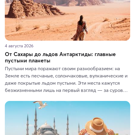
4 августа 2026
От Сахары до льдов Антарктиды: главные
пустыни планеты
Пустыни мира поражают своим разнообразием: на 
Земле есть песчаные, солончаковые, вулканические и 
даже покрытые льдом пустыни. Эти места кажутся 
безжизненными лишь на первый взгляд — за суровой 
красотой скрываются древние культуры, редкие 
животные и маршруты, которые дарят одни из самых 
ярких впечатлений от путешествий.