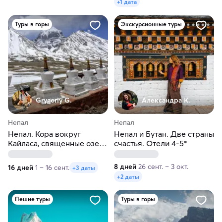
+1 дата
Туры в горы
Экскурсионные туры
Grygoriy G.
Александра К.
Непал
Непал
Непал. Кора вокруг
Непал и Бутан. Две страны
Кайласа, священные озера
счастья. Отели 4-5*
Манасаровар и Ракшас
Тал: символизм и
8 дней
26 сент. – 3 окт.
16 дней
1 – 16 сент.
+3 даты
паломничество
+2 даты
Пешие туры
Туры в горы