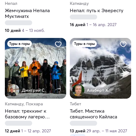
Непал
Катманду
Жемчужина Непала
Непал: путь к Эвересту
Муктинатх
16 дней
1 – 16 апр. 2027
10 дней
4 – 13 нояб.
Туры в горы
Туры в горы
Дмитрий С.
Альберт Х.
Катманду, Покхара
Тибет
Непал: треккинг к
Тибет. Мистика
базовому лагерю
священного Кайласа
Аннапурны
12 дней
1 – 12 апр. 2027
13 дней
29 апр. – 11 мая 2027