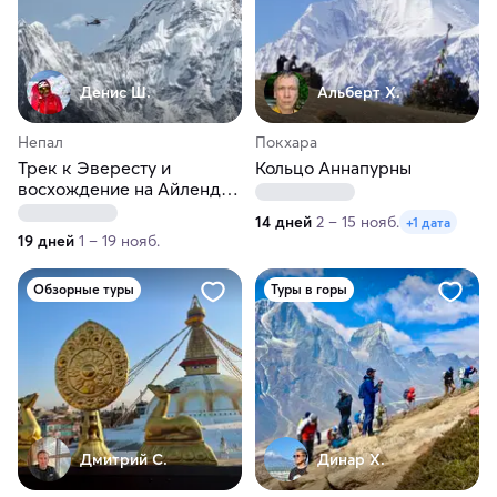
Денис Ш.
Альберт Х.
Непал
Покхара
Трек к Эвересту и
Кольцо Аннапурны
восхождение на Айленд-
Пик (6150 м)
14 дней
2 – 15 нояб.
+1 дата
19 дней
1 – 19 нояб.
Обзорные туры
Туры в горы
Дмитрий С.
Динар Х.