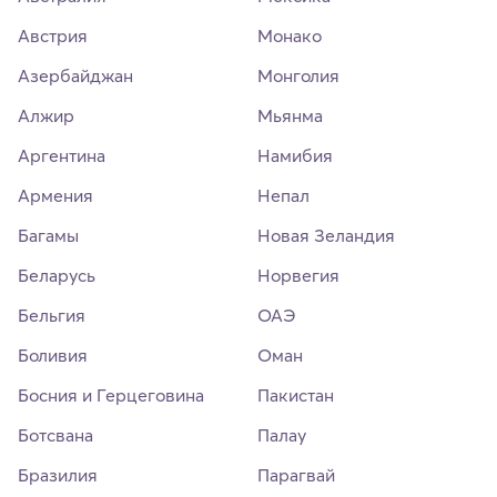
Австрия
Монако
Азербайджан
Монголия
Алжир
Мьянма
Аргентина
Намибия
Армения
Непал
Багамы
Новая Зеландия
Беларусь
Норвегия
Бельгия
ОАЭ
Боливия
Оман
Босния и Герцеговина
Пакистан
Ботсвана
Палау
Бразилия
Парагвай