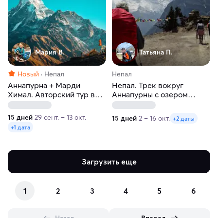
Мария В.
Татьяна П.
Новый
Непал
Непал
Аннапурна + Марди
Непал. Трек вокруг
Химал. Авторский тур в
Аннапурны с озером
Гималаи
Тиличо
15 дней
29 сент. – 13 окт.
15 дней
2 – 16 окт.
+2 даты
+1 дата
Загрузить еще
1
2
3
4
5
6