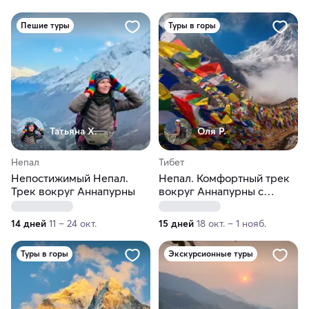
Пешие туры
Туры в горы
Татьяна Х.
Оля Р.
Непал
Тибет
Непостижимый Непал.
Непал. Комфортный трек
Трек вокруг Аннапурны
вокруг Аннапурны с
озером Тиличо
14 дней
11 – 24 окт.
15 дней
18 окт. – 1 нояб.
Туры в горы
Экскурсионные туры