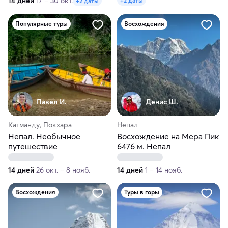
14 дней
17 – 30 окт.
+2 даты
+2 даты
Популярные туры
Восхождения
Павел И.
Денис Ш.
Катманду, Покхара
Непал
Непал. Необычное
Восхождение на Мера Пик
путешествие
6476 м. Непал
14 дней
26 окт. – 8 нояб.
14 дней
1 – 14 нояб.
Восхождения
Туры в горы