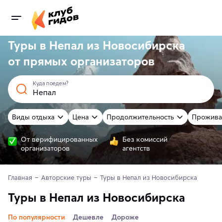
Туры в Непал из Новосибирска
от
прямых
организаторов
Куда поедем?
Виды отдыха
Цена
Продолжительность
Прожива
От верифицированных
Без комиссий
организаторов
агентств
Главная
Авторские туры
Туры в Непал из Новосибирска
Туры в Непал из Новосибирска
По популярности
Дешевле
Дороже