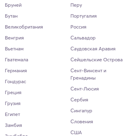
Бруней
Перу
Бутан
Португалия
Великобритания
Россия
Венгрия
Сальвадор
Вьетнам
Саудовская Аравия
Гватемала
Сейшельские Острова
Германия
Сент-Винсент и
Гренадины
Гондурас
Сент-Люсия
Греция
Сербия
Грузия
Сингапур
Египет
Словения
Замбия
США