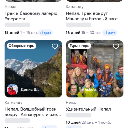
Непал
Катманду
Трек к базовому лагерю
Непал. Трек вокруг
Эвереста
Манаслу и базовый лагерь
Манаслу
15 дней
1 – 15 окт.
16 дней
15 – 30 окт.
+1 дата
+1 дата
Обзорные туры
Туры в горы
Денис Ш.
Альберт Х.
Катманду
Непал
Непал. Волшебный трек
Удивительный Непал
вокруг Аннапурны и озеро
Тиличо
10 дней
23 окт. – 1 нояб.