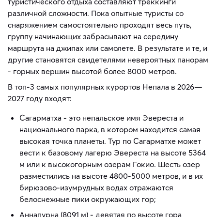
туристического отдыха составляют треккинги
различной сложности. Пока опытные туристы со
снаряжением самостоятельно проходят весь путь,
группу начинающих забрасывают на середину
маршрута на джипах или самолете. В результате и те, и
другие становятся свидетелями невероятных панорам
- горных вершин высотой более 8000 метров.
В топ-3 самых популярных курортов Непала в 2026—
2027 году входят:
Сагарматха - это непальское имя Эвереста и
национального парка, в котором находится самая
высокая точка планеты. Тур по Сагарматхе может
вести к базовому лагерю Эвереста на высоте 5364
м или к высокогорным озерам Гокио. Шесть озер
разместились на высоте 4800-5000 метров, и в их
бирюзово-изумрудных водах отражаются
белоснежные пики окружающих гор;
Аннапурна (8091 м) - девятая по высоте гора