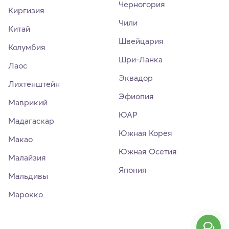
Черногория
Киргизия
Чили
Китай
Швейцария
Колумбия
Шри-Ланка
Лаос
Эквадор
Лихтенштейн
Эфиопия
Маврикий
ЮАР
Мадагаскар
Южная Корея
Макао
Южная Осетия
Малайзия
Япония
Мальдивы
Марокко