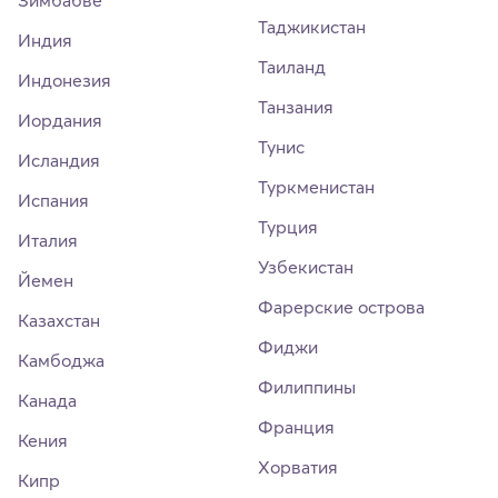
Зимбабве
Таджикистан
Индия
Таиланд
Индонезия
Танзания
Иордания
Тунис
Исландия
Туркменистан
Испания
Турция
Италия
Узбекистан
Йемен
Фарерские острова
Казахстан
Фиджи
Камбоджа
Филиппины
Канада
Франция
Кения
Хорватия
Кипр