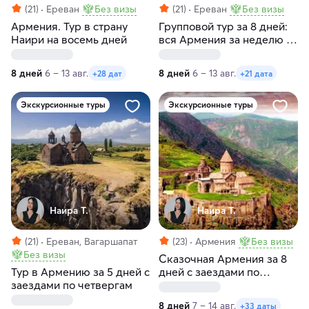
(21)
Ереван
Без визы
(21)
Ереван
Без визы
Армения. Тур в страну
Групповой тур за 8 дней:
Наири на восемь дней
вся Армения за неделю с
заездами по четвергам
8 дней
6 – 13 авг.
8 дней
6 – 13 авг.
+28 дат
+21 дата
Экскурсионные туры
Экскурсионные туры
Наира Т.
Наира Т.
(21)
Ереван, Вагаршапат
(23)
Армения
Без визы
Без визы
Сказочная Армения за 8
Тур в Армению за 5 дней с
дней с заездами по
заездами по четвергам
пятницам и субботам
8 дней
7 – 14 авг.
+33 даты