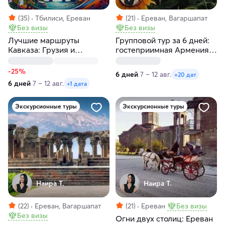
(35)
Тбилиси, Ереван
(21)
Ереван, Вагаршапат
Без визы
Без визы
Лучшие маршруты
Групповой тур за 6 дней:
Кавказа: Грузия и
гостеприимная Армения.
Армения за 6 дней
Без проживания с
заездами по пятницам и
-25%
6 дней
7 – 12 авг.
+20 дат
средам
6 дней
7 – 12 авг.
+1 дата
Экскурсионные туры
Экскурсионные туры
Наира Т.
Наира Т.
(22)
Ереван, Вагаршапат
(21)
Ереван
Без визы
Без визы
Огни двух столиц: Ереван