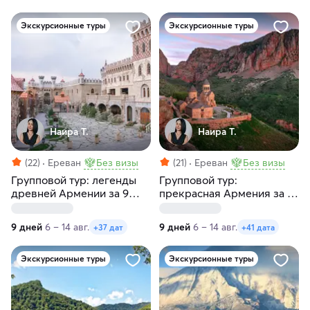
Экскурсионные туры
Экскурсионные туры
Наира Т.
Наира Т.
(22)
Ереван
Без визы
(21)
Ереван
Без визы
Групповой тур: легенды
Групповой тур:
древней Армении за 9
прекрасная Армения за 9
дней с заездами по
дней с заездами по
средам и четвергам
четвергам и пятницам
9 дней
6 – 14 авг.
9 дней
6 – 14 авг.
+37 дат
+41 дата
Экскурсионные туры
Экскурсионные туры