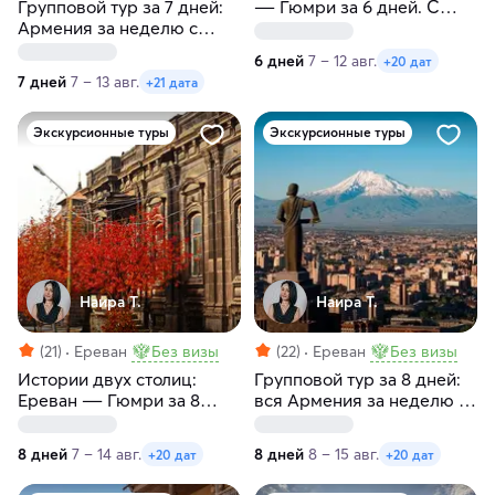
Групповой тур за 7 дней:
― Гюмри за 6 дней. С
Армения за неделю с
заездами по пятницам и
заездами по пятницам и
средам
6 дней
7 – 12 авг.
+20 дат
четвергам. Без
7 дней
7 – 13 авг.
+21 дата
проживания
Экскурсионные туры
Экскурсионные туры
Наира Т.
Наира Т.
(21)
Ереван
Без визы
(22)
Ереван
Без визы
Истории двух столиц:
Групповой тур за 8 дней:
Ереван ― Гюмри за 8
вся Армения за неделю с
дней. С заездами по
заездами по субботам
пятницам
8 дней
7 – 14 авг.
8 дней
8 – 15 авг.
+20 дат
+20 дат