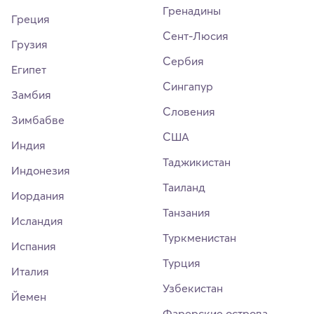
Гренадины
Греция
Сент-Люсия
Грузия
Сербия
Египет
Сингапур
Замбия
Словения
Зимбабве
США
Индия
Таджикистан
Индонезия
Таиланд
Иордания
Танзания
Исландия
Туркменистан
Испания
Турция
Италия
Узбекистан
Йемен
Фарерские острова