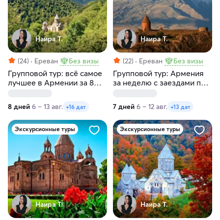
Наира Т.
Наира Т.
(24)
Ереван
Без визы
(22)
Ереван
Без визы
Групповой тур: всё самое
Групповой тур: Армения
лучшее в Армении за 8
за неделю с заездами по
дней с заездами по
четвергам
четвергам
8 дней
6 – 13 авг.
7 дней
6 – 12 авг.
+16 дат
+13 дат
Экскурсионные туры
Экскурсионные туры
Наира Т.
Наира Т.