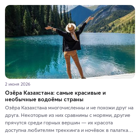
знаменит «Король фьордов», где находятся самые 
живописные смотровые площадки и какие точки 
включить в маршрут по Норвегии.
2 июня 2026
Озёра Казахстана: самые красивые и
необычные водоёмы страны
Озёра Казахстана многочисленны и не похожи друг на 
друга. Некоторые из них сравнимы с морями, другие 
прячутся среди горных вершин — их красота 
доступна любителям треккинга и ночёвок в палатках. 
А тем, кто ищет чего-то необыкновенного, стоит 