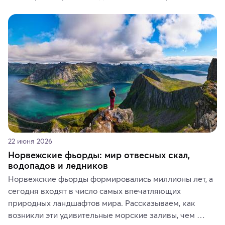
кофе, специй и сладостей до мозаичных ламп, 
керамики и изделий из кожи на турецких рынках и в 
аутентичных лавках — в подарок близким или себе на 
память о путешествии.
22 июня 2026
Норвежские фьорды: мир отвесных скал,
водопадов и ледников
Норвежские фьорды формировались миллионы лет, а 
сегодня входят в число самых впечатляющих 
природных ландшафтов мира. Рассказываем, как 
возникли эти удивительные морские заливы, чем 