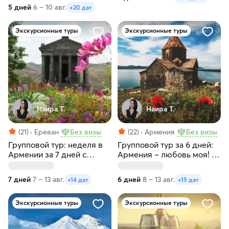
5 дней
6 – 10 авг.
+20 дат
Экскурсионные туры
Экскурсионные туры
Наира Т.
Наира Т.
(21)
Ереван
Без визы
(22)
Армения
Без визы
Групповой тур: неделя в
Групповой тур за 6 дней:
Армении за 7 дней с
Армения – любовь моя! С
заездами по пятницам и
заездами по субботам
четвергам
7 дней
7 – 13 авг.
6 дней
8 – 13 авг.
+14 дат
+15 дат
Экскурсионные туры
Экскурсионные туры