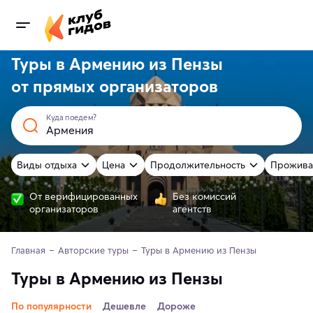
Туры в Армению из Пензы
от
прямых
организаторов
Куда поедем?
Виды отдыха
Цена
Продолжительность
Прожива
От верифицированных
Без комиссий
организаторов
агентств
Главная
Авторские туры
Туры в Армению из Пензы
Туры в Армению из Пензы
По популярности
Дешевле
Дороже