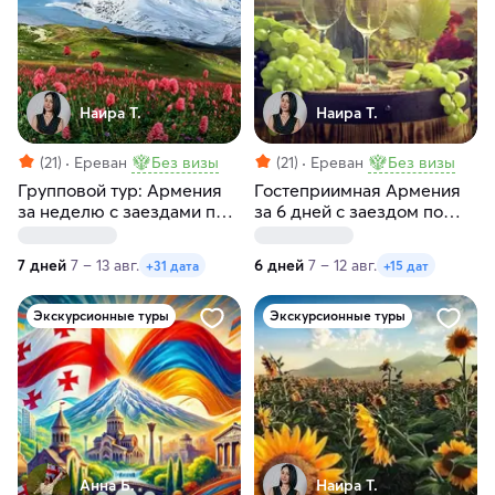
Наира Т.
Наира Т.
(21)
Ереван
Без визы
(21)
Ереван
Без визы
Групповой тур: Армения
Гостеприимная Армения
за неделю с заездами по
за 6 дней с заездом по
пятницам и субботам
пятницам
7 дней
7 – 13 авг.
6 дней
7 – 12 авг.
+31 дата
+15 дат
Экскурсионные туры
Экскурсионные туры
Анна Б.
Наира Т.