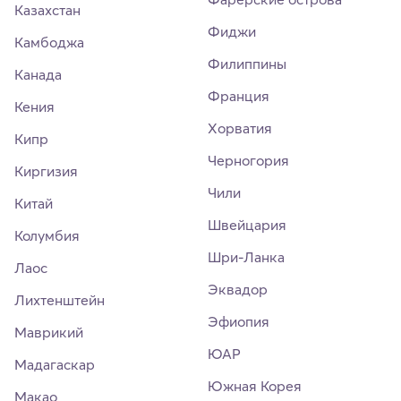
Казахстан
Фиджи
Камбоджа
Филиппины
Канада
Франция
Кения
Хорватия
Кипр
Черногория
Киргизия
Чили
Китай
Швейцария
Колумбия
Шри-Ланка
Лаос
Эквадор
Лихтенштейн
Эфиопия
Маврикий
ЮАР
Мадагаскар
Южная Корея
Макао