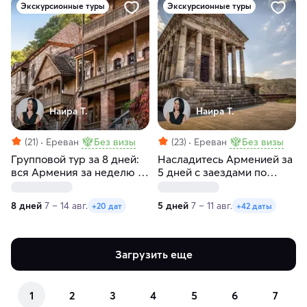
Экскурсионные туры
Экскурсионные туры
Наира Т.
Наира Т.
(21)
Ереван
Без визы
(23)
Ереван
Без визы
Групповой тур за 8 дней:
Насладитесь Арменией за
вся Армения за неделю с
5 дней с заездами по
заездами по пятницам
пятницам и субботам
8 дней
7 – 14 авг.
5 дней
7 – 11 авг.
+20 дат
+42 даты
Загрузить еще
1
2
3
4
5
6
7