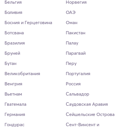
Бельгия
Норвегия
Боливия
ОАЭ
Босния и Герцеговина
Оман
Ботсвана
Пакистан
Бразилия
Палау
Бруней
Парагвай
Бутан
Перу
Великобритания
Португалия
Венгрия
Россия
Вьетнам
Сальвадор
Гватемала
Саудовская Аравия
Германия
Сейшельские Острова
Гондурас
Сент-Винсент и