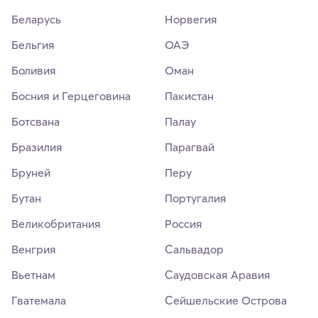
Беларусь
Норвегия
Бельгия
ОАЭ
Боливия
Оман
Босния и Герцеговина
Пакистан
Ботсвана
Палау
Бразилия
Парагвай
Бруней
Перу
Бутан
Португалия
Великобритания
Россия
Венгрия
Сальвадор
Вьетнам
Саудовская Аравия
Гватемала
Сейшельские Острова