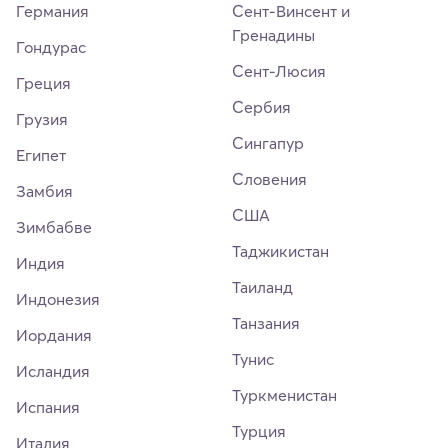
Германия
Сент-Винсент и
Гренадины
Гондурас
Сент-Люсия
Греция
Сербия
Грузия
Сингапур
Египет
Словения
Замбия
США
Зимбабве
Таджикистан
Индия
Таиланд
Индонезия
Танзания
Иордания
Тунис
Исландия
Туркменистан
Испания
Турция
Италия