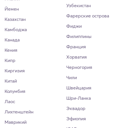
Узбекистан
Йемен
Фарерские острова
Казахстан
Фиджи
Камбоджа
Филиппины
Канада
Франция
Кения
Хорватия
Кипр
Черногория
Киргизия
Чили
Китай
Швейцария
Колумбия
Шри-Ланка
Лаос
Эквадор
Лихтенштейн
Эфиопия
Маврикий