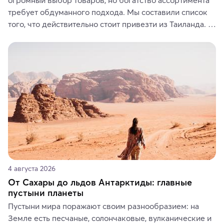
требует обдуманного подхода. Мы составили список 
того, что действительно стоит привезти из Таиланда. 
Вы можете выбрать сладости, фрукты, косметические 
средства, одежду, украшения, предметы интерьера 
или сувениры, а мы расскажем, чем они интересны и 
где их купить.
4 августа 2026
От Сахары до льдов Антарктиды: главные
пустыни планеты
Пустыни мира поражают своим разнообразием: на 
Земле есть песчаные, солончаковые, вулканические и 