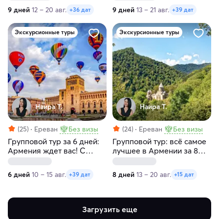
средам и четвергам
четвергам и пятницам
9 дней
12 – 20 авг.
9 дней
13 – 21 авг.
+36 дат
+39 дат
Экскурсионные туры
Экскурсионные туры
Наира Т.
Наира Т.
(25)
Ереван
Без визы
(24)
Ереван
Без визы
Групповой тур за 6 дней:
Групповой тур: всё самое
Армения ждет вас! С
лучшее в Армении за 8
заездами по
дней с заездами по
понедельникам и
четвергам
6 дней
10 – 15 авг.
8 дней
13 – 20 авг.
+39 дат
+15 дат
вторникам
Загрузить еще