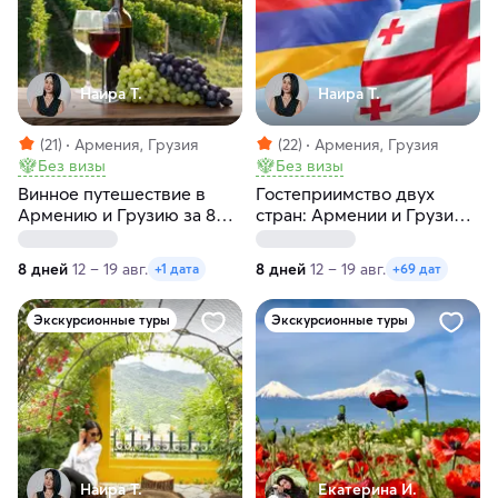
Наира Т.
Наира Т.
(21)
Армения, Грузия
(22)
Армения, Грузия
Без визы
Без визы
Винное путешествие в
Гостеприимство двух
Армению и Грузию за 8
стран: Армении и Грузии
дней
за 8 дней
8 дней
12 – 19 авг.
8 дней
12 – 19 авг.
+1 дата
+69 дат
Экскурсионные туры
Экскурсионные туры
Наира Т.
Екатерина И.