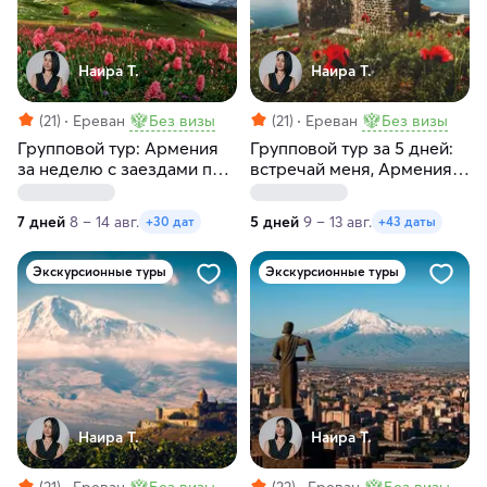
Наира Т.
Наира Т.
(21)
Ереван
Без визы
(21)
Ереван
Без визы
Групповой тур: Армения
Групповой тур за 5 дней:
за неделю с заездами по
встречай меня, Армения.
пятницам и субботам
Без проживания, с
заездами по
7 дней
8 – 14 авг.
5 дней
9 – 13 авг.
+30 дат
+43 даты
воскресеньям и
понедельникам
Экскурсионные туры
Экскурсионные туры
Наира Т.
Наира Т.
(21)
Ереван
Без визы
(22)
Ереван
Без визы