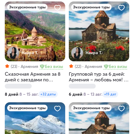
Экскурсионные туры
Экскурсионные туры
Наира Т.
Наира Т.
(23)
Армения
Без визы
(22)
Армения
Без визы
Сказочная Армения за 8
Групповой тур за 6 дней:
дней с заездами по
Армения – любовь моя! С
пятницам и субботам
заездами по субботам
8 дней
8 – 15 авг.
6 дней
8 – 13 авг.
+32 даты
+15 дат
Экскурсионные туры
Экскурсионные туры