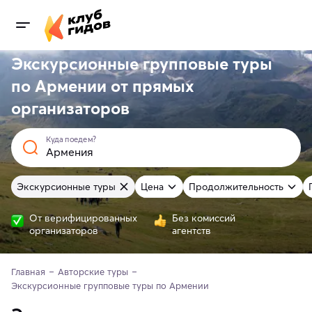
Экскурсионные групповые туры
по Армении от
прямых
организаторов
Куда поедем?
Экскурсионные туры
Цена
Продолжительность
От верифицированных
Без комиссий
организаторов
агентств
Главная
Авторские туры
Экскурсионные групповые туры по Армении