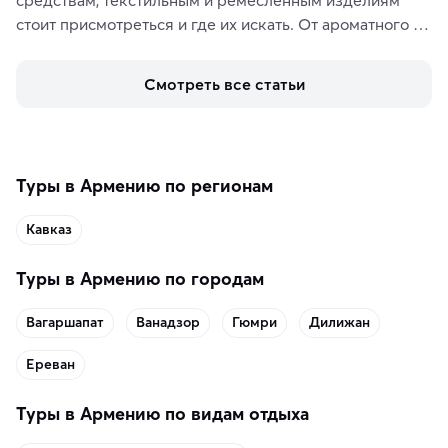
стоит присмотреться и где их искать. От ароматного 
кофе, специй и сладостей до мозаичных ламп, 
керамики и изделий из кожи на турецких рынках и в 
Смотреть все статьи
аутентичных лавках — в подарок близким или себе на 
память о путешествии.
Туры в Армению по регионам
Кавказ
Туры в Армению по городам
Вагаршапат
Ванадзор
Гюмри
Дилижан
Ереван
Туры в Армению по видам отдыха