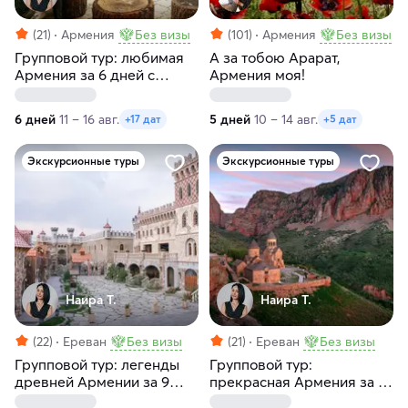
(21)
Армения
Без визы
(101)
Армения
Без визы
Групповой тур: любимая
А за тобою Арарат,
Армения за 6 дней с
Армения моя!
заездами по вторникам
6 дней
11 – 16 авг.
5 дней
10 – 14 авг.
+17 дат
+5 дат
Экскурсионные туры
Экскурсионные туры
Наира Т.
Наира Т.
(22)
Ереван
Без визы
(21)
Ереван
Без визы
Групповой тур: легенды
Групповой тур:
древней Армении за 9
прекрасная Армения за 9
дней с заездами по
дней с заездами по