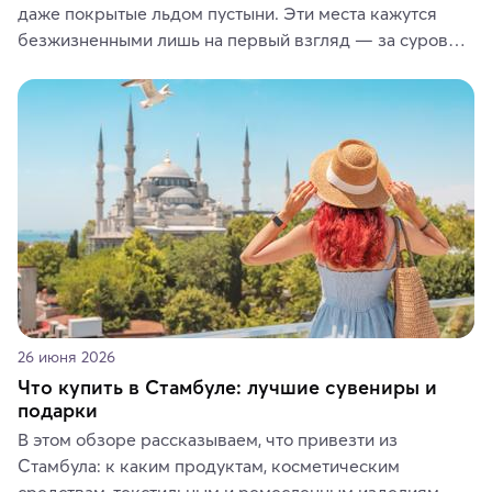
даже покрытые льдом пустыни. Эти места кажутся 
безжизненными лишь на первый взгляд — за суровой 
красотой скрываются древние культуры, редкие 
животные и маршруты, которые дарят одни из самых 
ярких впечатлений от путешествий.
26 июня 2026
Что купить в Стамбуле: лучшие сувениры и
подарки
В этом обзоре рассказываем, что привезти из 
Стамбула: к каким продуктам, косметическим 
средствам, текстильным и ремесленным изделиям 