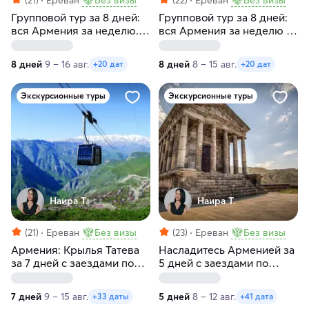
Групповой тур за 8 дней:
Групповой тур за 8 дней:
вся Армения за неделю. С
вся Армения за неделю с
заездами по
заездами по субботам
воскресеньям
8 дней
9 – 16 авг.
8 дней
8 – 15 авг.
+20 дат
+20 дат
Экскурсионные туры
Экскурсионные туры
Наира Т.
Наира Т.
(21)
Ереван
Без визы
(23)
Ереван
Без визы
Армения: Крылья Татева
Насладитесь Арменией за
за 7 дней с заездами по
5 дней с заездами по
воскресеньям
пятницам и субботам
7 дней
9 – 15 авг.
5 дней
8 – 12 авг.
+33 даты
+41 дата