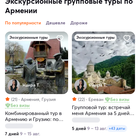
Экскурсионные групповые туры по
Армении
По популярности
Дешевле
Дороже
Экскурсионные туры
Экскурсионные туры
Наира Т.
Наира Т.
(21)
Армения, Грузия
(22)
Ереван
Без визы
Без визы
Групповой тур: встречай
Комбинированный тур в
меня Армения за 5 дней с
Армению и Грузию: по
заездами по
следам героев Мимино за
воскресеньям и
5 дней
9 – 13 авг.
+43 даты
7 дней
понедельникам
7 дней
9 – 15 авг.