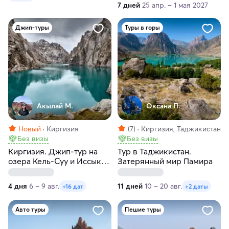
7 дней
25 апр. – 1 мая 2027
Джип-туры
Туры в горы
Акылай М.
Оксана П.
Новый
Киргизия
(7)
Киргизия, Таджикистан
Без визы
Без визы
Киргизия. Джип-тур на
Тур в Таджикистан.
озера Кель-Суу и Иссык-
Затерянный мир Памира
Куль
4 дня
6 – 9 авг.
11 дней
10 – 20 авг.
+16 дат
+2 даты
Авто туры
Пешие туры