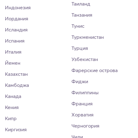
Таиланд
Индонезия
Танзания
Иордания
Тунис
Исландия
Туркменистан
Испания
Турция
Италия
Узбекистан
Йемен
Фарерские острова
Казахстан
Фиджи
Камбоджа
Филиппины
Канада
Франция
Кения
Хорватия
Кипр
Черногория
Киргизия
Чили