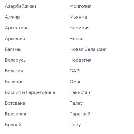
Азербайджан
Монголия
Алжир
Мьянма
Аргентина
Намибия
Армения
Непал
Багамы
Новая Зеландия
Беларусь
Норвегия
Бельгия
ОАЭ
Боливия
Оман
Босния и Герцеговина
Пакистан
Ботсвана
Палау
Бразилия
Парагвай
Бруней
Перу