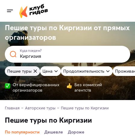
Пешие туры по Киргизии от
прямых
организаторов
Куда поедем?
Пешие туры
Цена
Продолжительность
Прожива
От верифицированных
Без комиссий
организаторов
агентств
Главная
Авторские туры
Пешие туры по Киргизии
Пешие туры по Киргизии
По популярности
Дешевле
Дороже