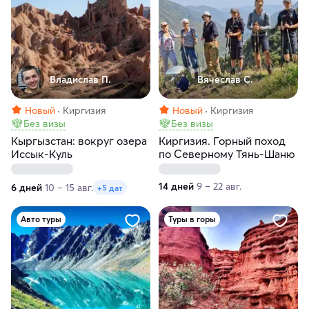
Владислав П.
Вячеслав С.
Новый
Киргизия
Новый
Киргизия
Без визы
Без визы
Кыргызстан: вокруг озера
Киргизия. Горный поход
Иссык-Куль
по Северному Тянь-Шаню
14 дней
9 – 22 авг.
6 дней
10 – 15 авг.
+5 дат
Авто туры
Туры в горы