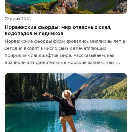
22 июня 2026
Норвежские фьорды: мир отвесных скал,
водопадов и ледников
Норвежские фьорды формировались миллионы лет, а 
сегодня входят в число самых впечатляющих 
природных ландшафтов мира. Рассказываем, как 
возникли эти удивительные морские заливы, чем 
знаменит «Король фьордов», где находятся самые 
живописные смотровые площадки и какие точки 
включить в маршрут по Норвегии.