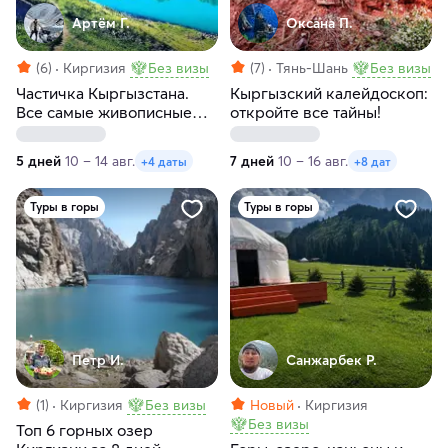
Артём Г.
Оксана П.
(6)
Киргизия
Без визы
(7)
Тянь-Шань
Без визы
Частичка Кыргызстана.
Кыргызский калейдоскоп:
Все самые живописные
откройте все тайны!
озера Кыргызстана за пять
дней
5 дней
10 – 14 авг.
7 дней
10 – 16 авг.
+4 даты
+8 дат
Туры в горы
Туры в горы
Петр И.
Санжарбек Р.
(1)
Киргизия
Без визы
Новый
Киргизия
Без визы
Топ 6 горных озер