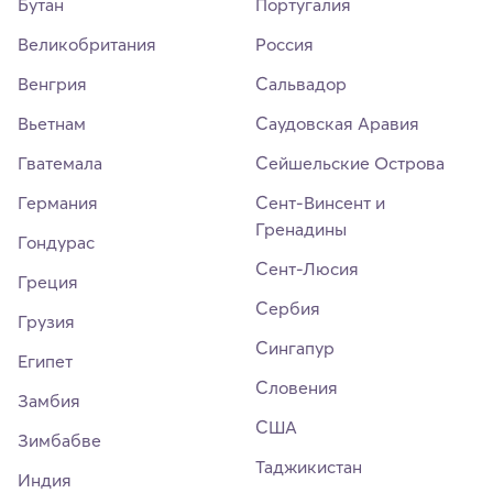
Бутан
Португалия
Великобритания
Россия
Венгрия
Сальвадор
Вьетнам
Саудовская Аравия
Гватемала
Сейшельские Острова
Германия
Сент-Винсент и
Гренадины
Гондурас
Сент-Люсия
Греция
Сербия
Грузия
Сингапур
Египет
Словения
Замбия
США
Зимбабве
Таджикистан
Индия