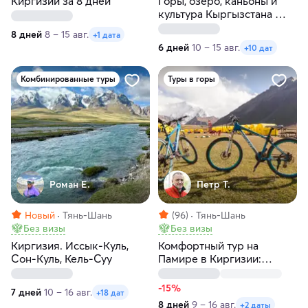
Киргизии за 8 дней
Горы, озеро, каньоны и
культура Кыргызстана —
насыщенный тур с
8 дней
8 – 15 авг.
+1 дата
природой, отдыхом и
6 дней
10 – 15 авг.
+10 дат
душевной атмосферой
Комбинированные туры
Туры в горы
Роман Е.
Петр Т.
Новый
Тянь-Шань
(96)
Тянь-Шань
Без визы
Без визы
Киргизия. Иссык-Куль,
Комфортный тур на
Сон-Куль, Кель-Суу
Памире в Киргизии:
легкий треккинг и
погружение в культуру
-15%
7 дней
10 – 16 авг.
+18 дат
кочевников
8 дней
9 – 16 авг.
+2 даты