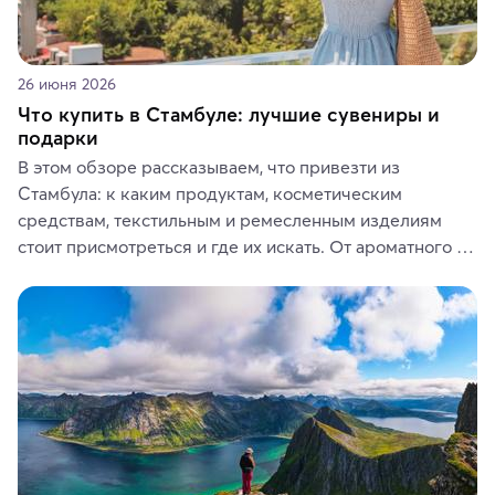
26 июня 2026
Что купить в Стамбуле: лучшие сувениры и
подарки
В этом обзоре рассказываем, что привезти из 
Стамбула: к каким продуктам, косметическим 
средствам, текстильным и ремесленным изделиям 
стоит присмотреться и где их искать. От ароматного 
кофе, специй и сладостей до мозаичных ламп, 
керамики и изделий из кожи на турецких рынках и в 
аутентичных лавках — в подарок близким или себе на 
память о путешествии.