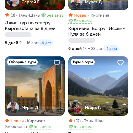
Сергей Г.
Мурат Д.
(3)
Тянь-Шань
Без визы
Новый
Киргизия
Без визы
Джип-тур по северу
Кыргызстана за 8 дней
Киргизия. Вокруг Иссык-
Куля за 6 дней
8 дней
9 – 16 авг.
+5 дат
6 дней
17 – 22 авг.
+1 дата
Обзорные туры
Туры в горы
Мурат Д.
Игорь Г.
Новый
Киргизия,
(37)
Тянь-Шань
Узбекистан
Без визы
Без визы