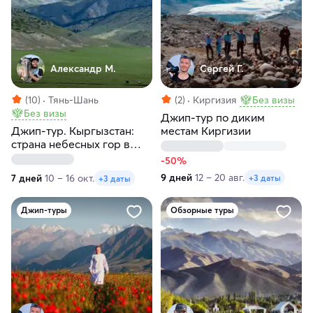
Александр М.
Сергей Г.
(10)
Тянь-Шань
(2)
Киргизия
Без визы
Без визы
Джип-тур по диким
Джип-тур. Кыргызстан:
местам Киргизии
страна небесных гор в
мини группе за 7 дней
-50%
9 дней
12 – 20 авг.
7 дней
10 – 16 окт.
+3 даты
+3 даты
Джип-туры
Обзорные туры