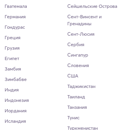
Гватемала
Сейшельские Острова
Германия
Сент-Винсент и
Гренадины
Гондурас
Сент-Люсия
Греция
Сербия
Грузия
Сингапур
Египет
Словения
Замбия
США
Зимбабве
Таджикистан
Индия
Таиланд
Индонезия
Танзания
Иордания
Тунис
Исландия
Туркменистан