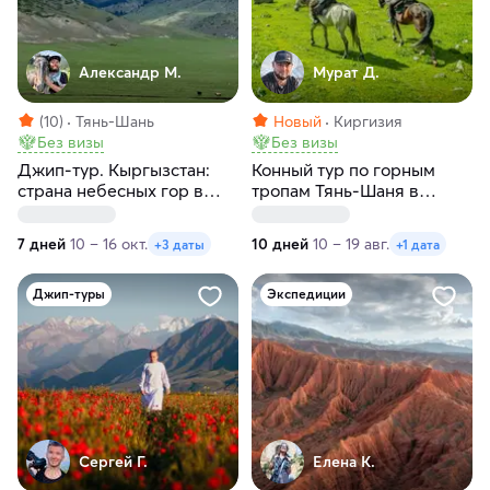
Александр М.
Мурат Д.
(10)
Тянь-Шань
Новый
Киргизия
Без визы
Без визы
Джип-тур. Кыргызстан:
Конный тур по горным
страна небесных гор в
тропам Тянь-Шаня в
мини группе за 7 дней
Киргизии
7 дней
10 – 16 окт.
10 дней
10 – 19 авг.
+3 даты
+1 дата
Джип-туры
Экспедиции
Сергей Г.
Елена К.