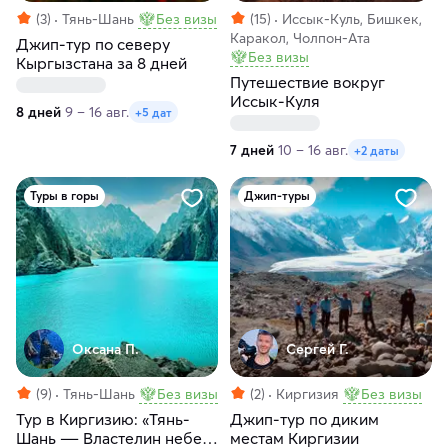
(3)
Тянь-Шань
Без визы
(15)
Иссык-Куль, Бишкек,
Каракол, Чолпон-Ата
Джип-тур по северу
Без визы
Кыргызстана за 8 дней
Путешествие вокруг
Иссык-Куля
8 дней
9 – 16 авг.
+5 дат
7 дней
10 – 16 авг.
+2 даты
Туры в горы
Джип-туры
Оксана П.
Сергей Г.
(9)
Тянь-Шань
Без визы
(2)
Киргизия
Без визы
Тур в Киргизию: «Тянь-
Джип-тур по диким
Шань ― Властелин небес.
местам Киргизии