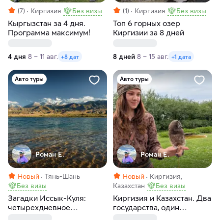
(7)
Киргизия
Без визы
(1)
Киргизия
Без визы
Кыргызстан за 4 дня.
Топ 6 горных озер
Программа максимум!
Киргизии за 8 дней
4 дня
8 – 11 авг.
8 дней
8 – 15 авг.
+8 дат
+1 дата
Авто туры
Авто туры
Роман Е.
Роман Е.
Новый
Тянь-Шань
Новый
Киргизия,
Без визы
Казахстан
Без визы
Загадки Иссык-Куля:
Киргизия и Казахстан. Два
четырехдневное
государства, один
приключение в Киргизии
маршрут, максимум