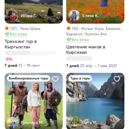
Игорь Г.
Елена К.
(37)
Тянь-Шань
(16)
Иссык-Куль, Бишкек,
Без визы
Каракол, Чолпон-Ата
Без визы
Треккинг тур в
Кыргызстан
Цветение маков в
Киргизии
-6%
7 дней
13 – 19 сент.
7 дней
25 апр. – 1 мая 2027
Комбинированные туры
Туры в горы
Гульнара М.
Петр И.