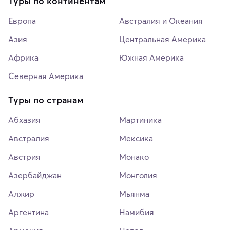
Туры по континентам
Европа
Австралия и Океания
Азия
Центральная Америка
Африка
Южная Америка
Северная Америка
Туры по странам
Абхазия
Мартиника
Австралия
Мексика
Австрия
Монако
Азербайджан
Монголия
Алжир
Мьянма
Аргентина
Намибия