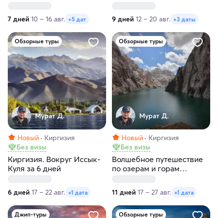
Затерянный мир
Киргизии»
7 дней
10 – 16 авг.
9 дней
12 – 20 авг.
+5 дат
+3 даты
Обзорные туры
Обзорные туры
Мурат Д.
Мурат Д.
Новый
Киргизия
Новый
Киргизия
Без визы
Без визы
Киргизия. Вокруг Иссык-
Волшебное путешествие
Куля за 6 дней
по озерам и горам
Кыргызстана
6 дней
17 – 22 авг.
11 дней
17 – 27 авг.
+1 дата
+1 дата
Джип-туры
Обзорные туры