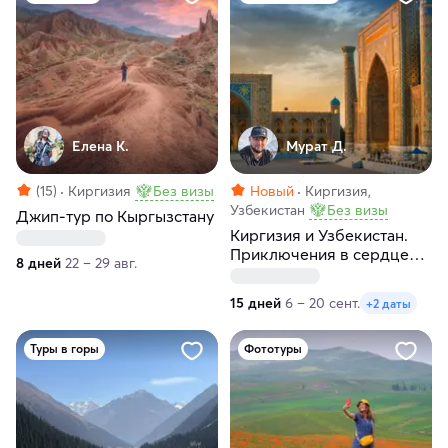
Елена К.
Мурат Д.
(15)
Киргизия
Без визы
Новый
Киргизия,
Узбекистан
Без визы
Джип-тур по Кыргызстану
Киргизия и Узбекистан.
Приключения в сердце
8 дней
22 – 29 авг.
Центральной Азии
15 дней
6 – 20 сент.
+2 даты
Туры в горы
Фототуры