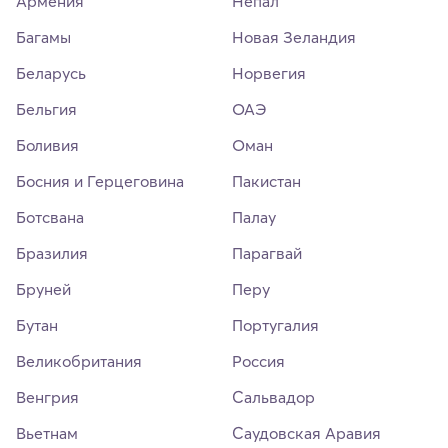
Армения
Непал
Багамы
Новая Зеландия
Беларусь
Норвегия
Бельгия
ОАЭ
Боливия
Оман
Босния и Герцеговина
Пакистан
Ботсвана
Палау
Бразилия
Парагвай
Бруней
Перу
Бутан
Португалия
Великобритания
Россия
Венгрия
Сальвадор
Вьетнам
Саудовская Аравия