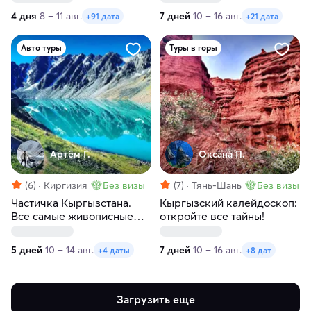
впечатлений
4 дня
8 – 11 авг.
7 дней
10 – 16 авг.
+91 дата
+21 дата
Авто туры
Туры в горы
Артём Г.
Оксана П.
(6)
Киргизия
Без визы
(7)
Тянь-Шань
Без визы
Частичка Кыргызстана.
Кыргызский калейдоскоп:
Все самые живописные
откройте все тайны!
озера Кыргызстана за пять
дней
5 дней
10 – 14 авг.
7 дней
10 – 16 авг.
+4 даты
+8 дат
Загрузить еще