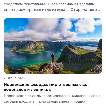
средствам, текстильным и ремесленным изделиям 
стоит присмотреться и где их искать. От ароматного 
кофе, специй и сладостей до мозаичных ламп, 
керамики и изделий из кожи на турецких рынках и в 
аутентичных лавках — в подарок близким или себе на 
память о путешествии.
22 июня 2026
Норвежские фьорды: мир отвесных скал,
водопадов и ледников
Норвежские фьорды формировались миллионы лет, а 
сегодня входят в число самых впечатляющих 