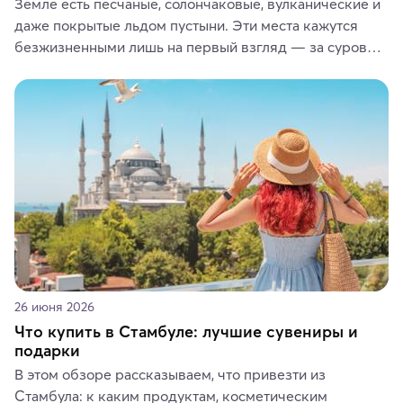
Земле есть песчаные, солончаковые, вулканические и 
даже покрытые льдом пустыни. Эти места кажутся 
безжизненными лишь на первый взгляд — за суровой 
красотой скрываются древние культуры, редкие 
животные и маршруты, которые дарят одни из самых 
ярких впечатлений от путешествий.
26 июня 2026
Что купить в Стамбуле: лучшие сувениры и
подарки
В этом обзоре рассказываем, что привезти из 
Стамбула: к каким продуктам, косметическим 