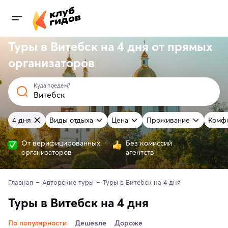
Туры в Витебск на 4 дня от
прямых
организаторов
Куда поедем?
4 дня
Виды отдыха
Цена
Проживание
Комф
От верифицированных
Без комиссий
организаторов
агентств
Главная
Авторские туры
Туры в Витебск на 4 дня
Туры в Витебск на 4 дня
По популярности
Дешевле
Дороже