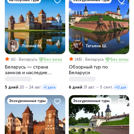
Полина М.
Татьяна Ш.
(6)
Беларусь
Без визы
(48)
Беларусь
Без визы
Беларусь — страна
Обзорный тур по
замков и наследие
Беларуси
королей
5 дней
20 – 24 авг.
6 дней
31 авг. – 5 сент.
+1 дата
+12 дат
Экскурсионные туры
Экскурсионные туры