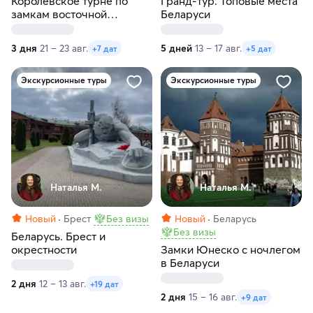
Королевское турне по
Гранд-тур. Топовые места
замкам восточной
Беларуси
Белоруссии
3 дня
21 – 23 авг.
5 дней
13 – 17 авг.
+7 дат
+5 дат
Экскурсионные туры
Экскурсионные туры
Наталья М.
Наталья М.
Новый
Брест
Без визы
Новый
Беларусь
Без визы
Беларусь. Брест и
окрестности
Замки Юнеско с ночлегом
в Беларуси
2 дня
12 – 13 авг.
+19 дат
2 дня
15 – 16 авг.
+9 дат