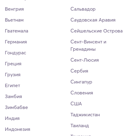
Венгрия
Сальвадор
Вьетнам
Саудовская Аравия
Гватемала
Сейшельские Острова
Германия
Сент-Винсент и
Гренадины
Гондурас
Сент-Люсия
Греция
Сербия
Грузия
Сингапур
Египет
Словения
Замбия
США
Зимбабве
Таджикистан
Индия
Таиланд
Индонезия