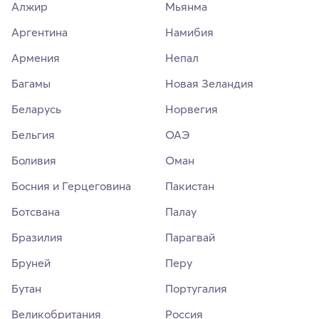
Алжир
Мьянма
Аргентина
Намибия
Армения
Непал
Багамы
Новая Зеландия
Беларусь
Норвегия
Бельгия
ОАЭ
Боливия
Оман
Босния и Герцеговина
Пакистан
Ботсвана
Палау
Бразилия
Парагвай
Бруней
Перу
Бутан
Португалия
Великобритания
Россия