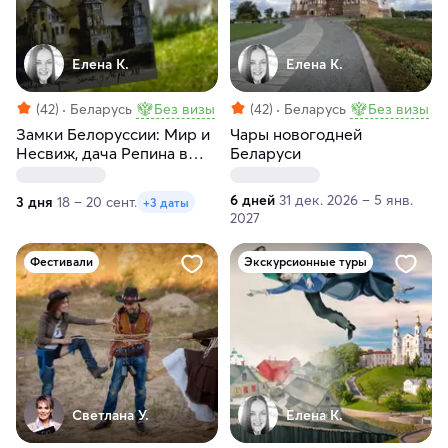
Елена К.
Елена К.
(42)
Беларусь
Без визы
(42)
Беларусь
Без визы
Замки Белоруссии: Мир и
Чары новогодней
Несвиж, дача Репина в
Беларуси
Здравнево, Витебск
6 дней
31 дек. 2026 – 5 янв.
3 дня
18 – 20 сент.
+3 даты
2027
Фестивали
Экскурсионные туры
Светлана У.
Елена К.