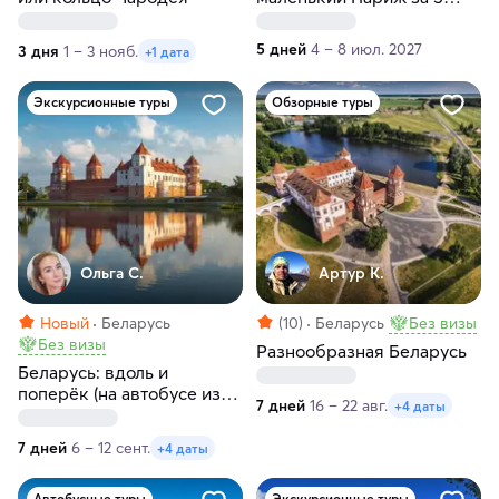
дней
5 дней
4 – 8 июл. 2027
3 дня
1 – 3 нояб.
+1 дата
Экскурсионные туры
Обзорные туры
Ольга С.
Артур К.
Новый
Беларусь
(10)
Беларусь
Без визы
Без визы
Разнообразная Беларусь
Беларусь: вдоль и
поперёк (на автобусе из
7 дней
16 – 22 авг.
+4 даты
Санкт-Петербурга)
7 дней
6 – 12 сент.
+4 даты
Автобусные туры
Экскурсионные туры