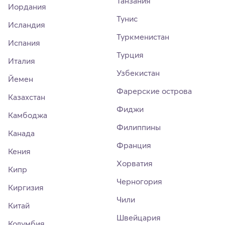
Танзания
Иордания
Тунис
Исландия
Туркменистан
Испания
Турция
Италия
Узбекистан
Йемен
Фарерские острова
Казахстан
Фиджи
Камбоджа
Филиппины
Канада
Франция
Кения
Хорватия
Кипр
Черногория
Киргизия
Чили
Китай
Швейцария
Колумбия