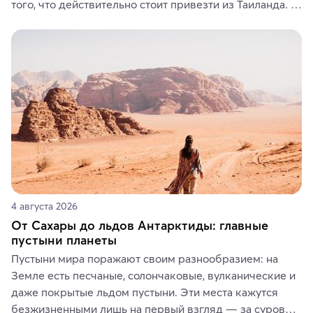
того, что действительно стоит привезти из Таиланда. 
Вы можете выбрать сладости, фрукты, косметические 
средства, одежду, украшения, предметы интерьера 
или сувениры, а мы расскажем, чем они интересны и 
где их купить.
4 августа 2026
От Сахары до льдов Антарктиды: главные
пустыни планеты
Пустыни мира поражают своим разнообразием: на 
Земле есть песчаные, солончаковые, вулканические и 
даже покрытые льдом пустыни. Эти места кажутся 
безжизненными лишь на первый взгляд — за суровой 