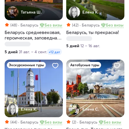
Татьяна Ш.
Елена К.
(48)
Беларусь
Без визы
(42)
Беларусь
Без визы
Беларусь средневековая,
Беларусь, ты прекрасна!
героическая, заповедная
и самобытная
5 дней
12 – 16 авг.
5 дней
31 авг. – 4 сент.
+12 дат
Экскурсионные туры
Автобусные туры
Елена К.
Елена С.
(44)
Беларусь
Без визы
(2)
Беларусь
Без визы