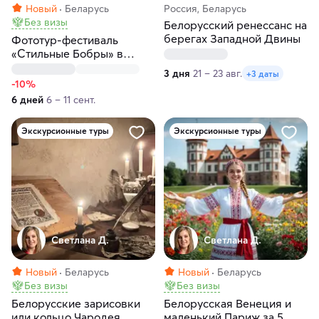
Новый
Беларусь
Россия, Беларусь
Без визы
Белорусский ренессанс на
берегах Западной Двины
Фототур-фестиваль
«Стильные Бобры» в
Беларуси
3 дня
21 – 23 авг.
+3 даты
-10%
6 дней
6 – 11 сент.
Экскурсионные туры
Экскурсионные туры
Светлана Д.
Светлана Д.
Новый
Беларусь
Новый
Беларусь
Без визы
Без визы
Белорусские зарисовки
Белорусская Венеция и
или кольцо Чародея
маленький Париж за 5