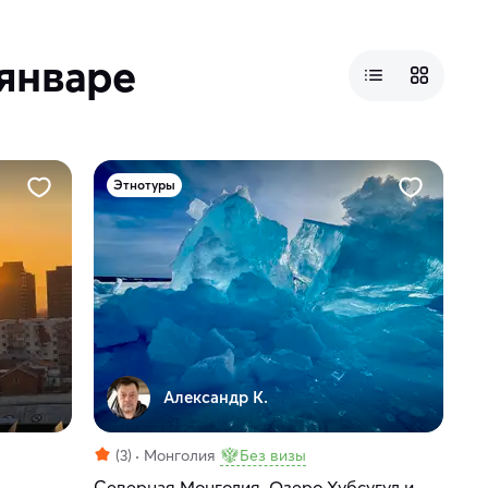
 январе
Этнотуры
Александр К.
(3)
Монголия
Без визы
Северная Монголия. Озеро Хубсугул и