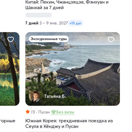
Китай: Пекин, Чжанцзяцзе, Фэнхуан и
Шанхай за 7 дней
7 дней
3 – 9 янв. 2027
+15 дат
Экскурсионные туры
Татьяна Б.
(1)
Пусан
Без визы
 горные
Южная Корея: трехдневная поездка из
Сеула в Кёнджу и Пусан