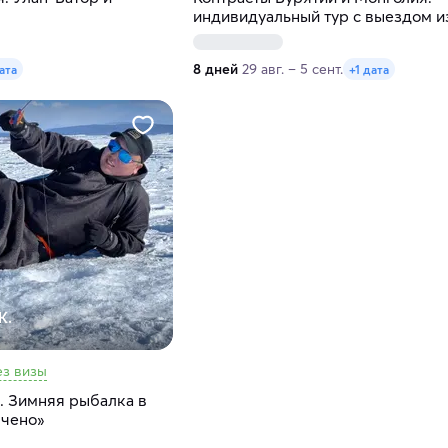
индивидуальный тур с выездом и
Удэ
8 дней
29 авг. – 5 сент.
ата
+1 дата
К.
ез визы
. Зимняя рыбалка в
ючено»