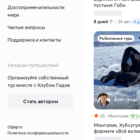
пустыня Гоби
Достопримечательности
мира
8 дней
17 – 24 авг.
+1 д
Частые вопросы
Рыболовные туры
Поддержка и контакты
Авторам путешествий
Организуйте собственный
тур вместе с Клубом Гидов
Александр 
Стать автором
(3)
Монголия
Б
Монголия, Хубсугул
Оферта
формате «Всё вкл
Политика конфиденциальности