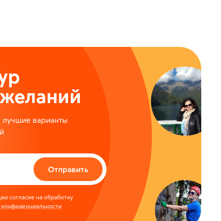
ур
ожеланий
м лучшие варианты
й
Отправить
аю согласие на обработку
 конфиденциальности