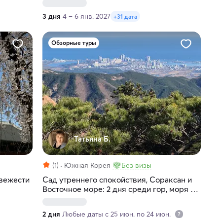
3 дня
4 – 6 янв. 2027
+31 дата
Обзорные туры
Татьяна Б.
(1)
Южная Корея
Без визы
свежести
Сад утреннего спокойствия, Сораксан и
Восточное море: 2 дня среди гор, моря и
термальных источников
2 дня
Любые даты с 25 июн. по 24 июн.