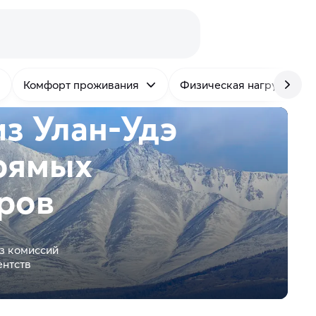
Комфорт проживания
Физическая нагрузка
з Улан-Удэ
рямых
ров
з комиссий
ентств