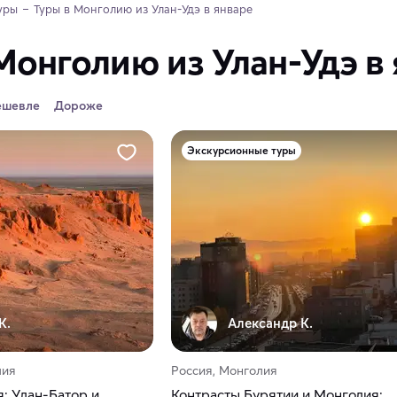
уры
Туры в Монголию из Улан-Удэ в январе
Монголию из Улан-Удэ в
ешевле
Дороже
Экскурсионные туры
К.
Александр К.
лия
Россия, Монголия
: Улан-Батор и
Контрасты Бурятии и Монголия: