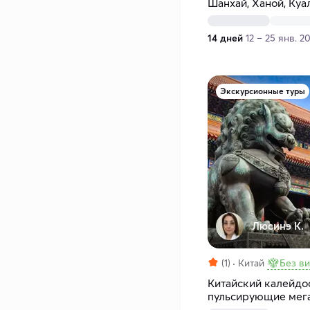
Шанхай, Ханой, Куа
14 дней
12 – 25 янв. 2
Экскурсионные туры
Люсинэ К.
(1)
Китай
Без в
Китайский калейдос
пульсирующие мег
пейзажи