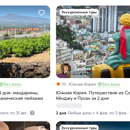
Экскурсионные туры
Татьяна Б.
Без визы
(1)
Южная Корея
Без визы
4 дня: мандарины,
Южная Корея. Путешествие из Се
канические пейзажи
Кёнджу и Пусан за 2 дня
ент. по 31 авг.
2 дня
Любые даты с 4 фев. по 3 фев.
Экскурсионные туры