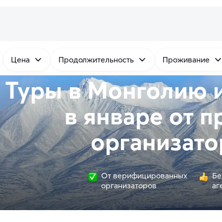
Цена
Продолжительность
Проживание
Туры в Монголию и
в январе от
п
организато
От верифицированных
Бе
организаторов
аг