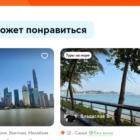
ожет понравиться
Туры на море
Владислав Т.
зия, Вьетнам, Малайзия
(2)
Санья
Без визы