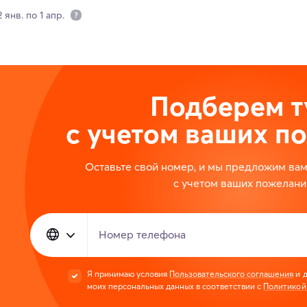
 янв. по 1 апр.
Подберем т
с учетом ваших п
Оставьте свой номер, и мы предложим ва
с учетом ваших пожелани
Номер телефона
Я принимаю условия
Пользовательского соглашения
и д
моих персональных данных в соответствии с
Политикой