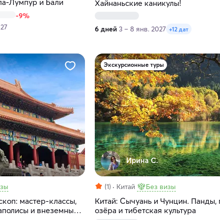
ла-Лумпур и Бали
Хайнаньские каникулы!
-9%
027
6 дней
3 – 8 янв. 2027
+12 дат
Экскурсионные туры
Ирина С.
изы
(1)
Китай
Без визы
коп: мастер-классы,
Китай: Сычуань и Чунцин. Панды,
аполисы и внеземные
озёра и тибетская культура