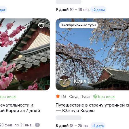
9 дней
10 – 18 окт.
 дат
+2 даты
Экскурсионные туры
Юлия З.
Без визы
(6)
Сеул, Пусан
Без визы
ечательности и
Путешествие в страну утренней 
й Кореи за 7 дней
― Южную Корею
3 фев. по 31 янв.
8 дней
18 – 25 окт.
+1 дата