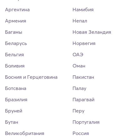
Аргентина
Намибия
Армения
Непал
Багамы
Новая Зеландия
Беларусь
Норвегия
Бельгия
ОАЭ
Боливия
Оман
Босния и Герцеговина
Пакистан
Ботсвана
Палау
Бразилия
Парагвай
Бруней
Перу
Бутан
Португалия
Великобритания
Россия