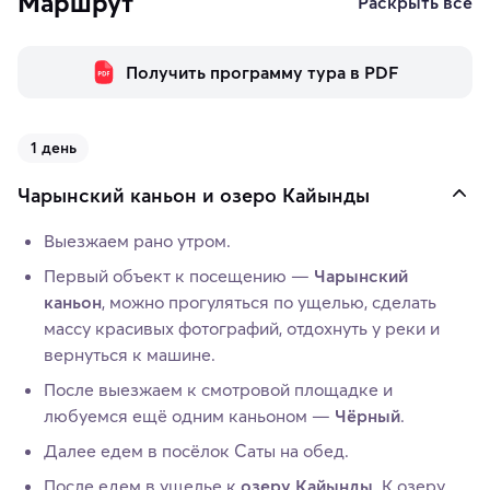
Маршрут
Раскрыть все
Получить программу тура в PDF
1 день
Чарынский каньон и озеро Кайынды
Выезжаем рано утром.
Первый объект к посещению —
Чарынский
каньон
, можно прогуляться по ущелью, сделать
массу красивых фотографий, отдохнуть у реки и
вернуться к машине.
После выезжаем к смотровой площадке и
любуемся ещё одним каньоном —
Чёрный
.
Далее едем в посёлок Саты на обед.
После едем в ущелье к
озеру Кайынды
. К озеру