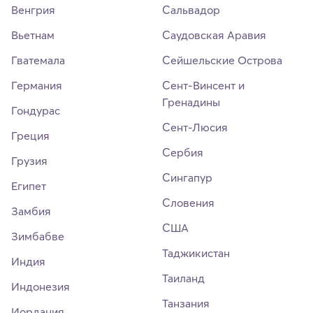
Венгрия
Сальвадор
Вьетнам
Саудовская Аравия
Гватемала
Сейшельские Острова
Германия
Сент-Винсент и
Гренадины
Гондурас
Сент-Люсия
Греция
Сербия
Грузия
Сингапур
Египет
Словения
Замбия
США
Зимбабве
Таджикистан
Индия
Таиланд
Индонезия
Танзания
Иордания