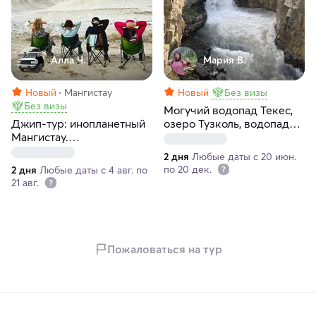
Алла Ч.
Мария В.
Новый
Мангистау
Новый
Без визы
Без визы
Могучий водопад Текес,
Джип-тур: инопланетный
озеро Тузколь, водопад
Мангистау.
"Слезки" и Чарынский
Индивидуальные выезды
каньон
2 дня
Любые даты с 20 июн.
по 20 дек.
2 дня
Любые даты с 4 авг. по
21 авг.
Пожаловаться на тур