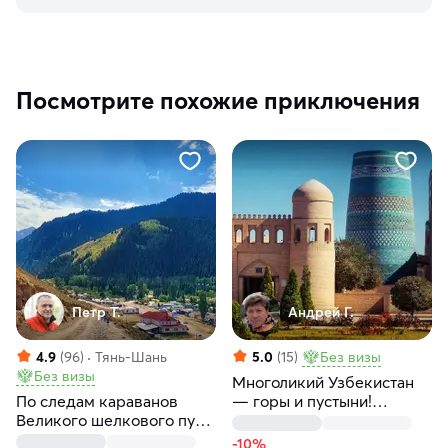
Посмотрите похожие приключения
Петр Т.
Андрей Г.
4.9
(96)
Тянь-Шань
5.0
(15)
Без визы
Без визы
Многоликий Узбекистан
По следам караванов
— горы и пустыни!
Великого шелкового пути:
Ташкент, Чимган, Хива,
Узбекистан и Киргизия с
Бухара и Самарканд
-10%