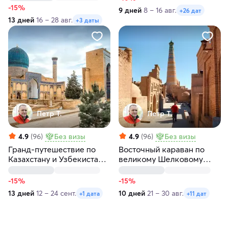
внутр. перелетом!
-15%
9 дней
8 – 16 авг.
+26 дат
13 дней
16 – 28 авг.
+3 даты
Петр Т.
Петр Т.
4.9
(96)
Без визы
4.9
(96)
Без визы
Гранд-путешествие по
Восточный караван по
Казахстану и Узбекистану
великому Шелковому
с Хивой и 2 перелетами
пути с Хивой
-15%
-15%
13 дней
12 – 24 сент.
10 дней
21 – 30 авг.
+1 дата
+11 дат