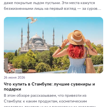
даже покрытые льдом пустыни. Эти места кажутся 
безжизненными лишь на первый взгляд — за суровой 
красотой скрываются древние культуры, редкие 
животные и маршруты, которые дарят одни из самых 
ярких впечатлений от путешествий.
26 июня 2026
Что купить в Стамбуле: лучшие сувениры и
подарки
В этом обзоре рассказываем, что привезти из 
Стамбула: к каким продуктам, косметическим 
средствам, текстильным и ремесленным изделиям 