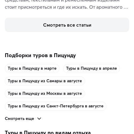
стоит присмотреться и где их искать. От ароматного 
кофе, специй и сладостей до мозаичных ламп, 
керамики и изделий из кожи на турецких рынках и в 
Смотреть все статьи
аутентичных лавках — в подарок близким или себе на 
память о путешествии.
Подборки туров в Пицунду
Туры в Пицунду в марте
Туры в Пицунду в апреле
Туры в Пицунду из Самары в августе
Туры в Пицунду из Москвы в августе
Туры в Пицунду из Санкт-Петербурга в августе
Смотреть еще
Туры в Пицунду по видам отдыха