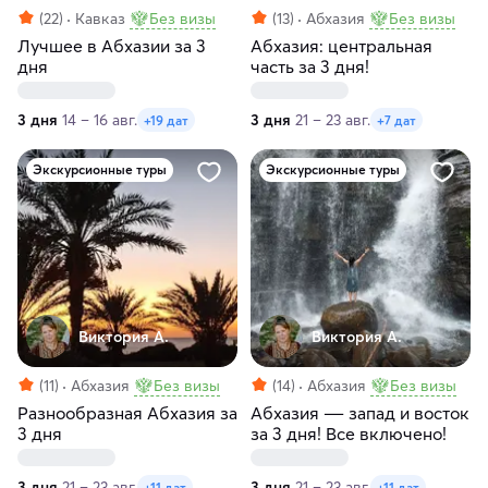
(22)
Кавказ
Без визы
(13)
Абхазия
Без визы
Лучшее в Абхазии за 3
Абхазия: центральная
дня
часть за 3 дня!
3 дня
14 – 16 авг.
3 дня
21 – 23 авг.
+19 дат
+7 дат
Экскурсионные туры
Экскурсионные туры
Виктория А.
Виктория А.
(11)
Абхазия
Без визы
(14)
Абхазия
Без визы
Разнообразная Абхазия за
Абхазия ― запад и восток
3 дня
за 3 дня! Все включено!
3 дня
21 – 23 авг.
3 дня
21 – 23 авг.
+11 дат
+11 дат