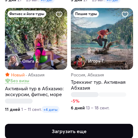
Фитнес и йога-туры
Пешие туры
Ольга Б.
Игорь Г.
Новый
Абхазия
Россия, Абхазия
Без визы
Треккинг тур. Активная
Абхазия
Активный тур в Абхазию:
экскурсии, фитнес, море
-5%
6 дней
13 – 18 сент.
11 дней
1 – 11 сент.
+4 даты
Загрузить еще