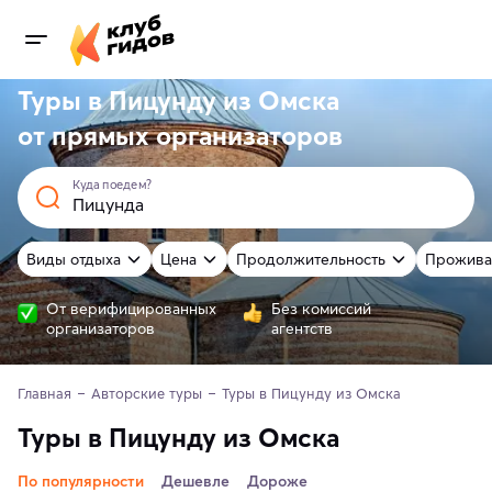
Туры в Пицунду из Омска
от
прямых
организаторов
Куда поедем?
Виды отдыха
Цена
Продолжительность
Прожива
От верифицированных
Без комиссий
организаторов
агентств
Главная
Авторские туры
Туры в Пицунду из Омска
Туры в Пицунду из Омска
По популярности
Дешевле
Дороже