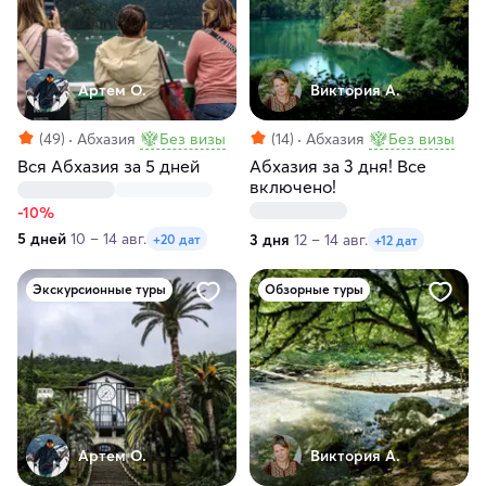
Артем О.
Виктория А.
(49)
Абхазия
Без визы
(14)
Абхазия
Без визы
Вся Абхазия за 5 дней
Абхазия за 3 дня! Все
включено!
-10%
5 дней
10 – 14 авг.
3 дня
12 – 14 авг.
+20 дат
+12 дат
Экскурсионные туры
Обзорные туры
Артем О.
Виктория А.