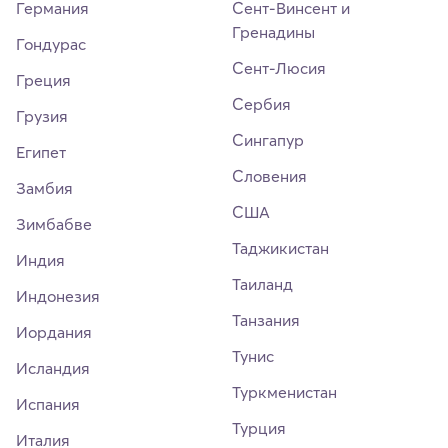
Германия
Сент-Винсент и
Гренадины
Гондурас
Сент-Люсия
Греция
Сербия
Грузия
Сингапур
Египет
Словения
Замбия
США
Зимбабве
Таджикистан
Индия
Таиланд
Индонезия
Танзания
Иордания
Тунис
Исландия
Туркменистан
Испания
Турция
Италия