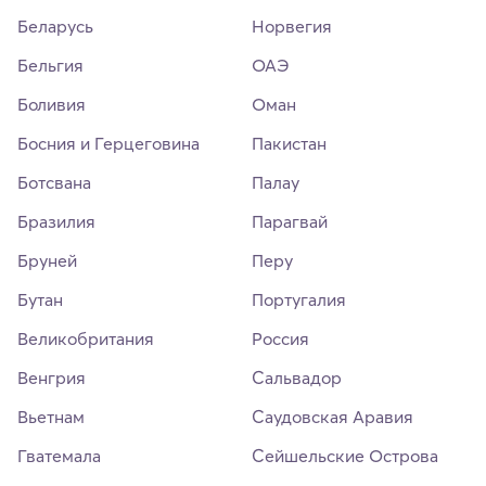
Беларусь
Норвегия
Бельгия
ОАЭ
Боливия
Оман
Босния и Герцеговина
Пакистан
Ботсвана
Палау
Бразилия
Парагвай
Бруней
Перу
Бутан
Португалия
Великобритания
Россия
Венгрия
Сальвадор
Вьетнам
Саудовская Аравия
Гватемала
Сейшельские Острова