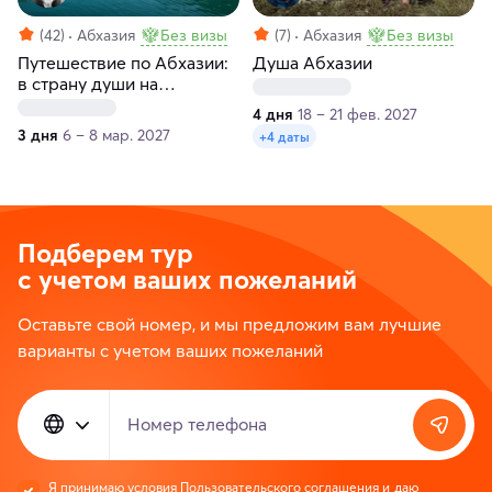
(42)
Абхазия
Без визы
(7)
Абхазия
Без визы
Путешествие по Абхазии:
Душа Абхазии
в страну души на
цветение мимозы
4 дня
18 – 21 фев. 2027
3 дня
6 – 8 мар. 2027
+4 даты
Подберем тур
с учетом ваших пожеланий
Оставьте свой номер, и мы предложим вам лучшие
варианты с учетом ваших пожеланий
Номер телефона
Я принимаю условия
Пользовательского соглашения
и даю