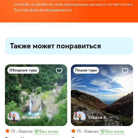
согласие на обработку моих персональных данных в соответствии с
Политикой конфиденциальности
Также может понравиться
Обзорные туры
Пешие туры
Ульяна К.
Ульяна К.
(1)
Кавказ
Без визы
(1)
Кавказ
Без визы