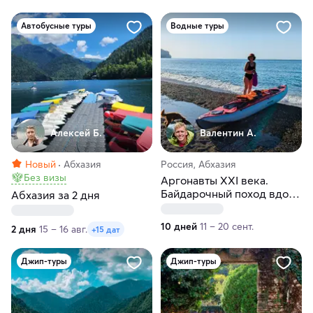
Автобусные туры
Водные туры
Алексей Б.
Валентин А.
Новый
Абхазия
Россия, Абхазия
Без визы
Аргонавты XXI века.
Байдарочный поход вдоль
Абхазия за 2 дня
побережья Абхазии
10 дней
11 – 20 сент.
2 дня
15 – 16 авг.
+15 дат
Джип-туры
Джип-туры