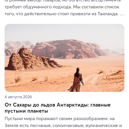
требует обдуманного подхода. Мы составили список 
того, что действительно стоит привезти из Таиланда. 
Вы можете выбрать сладости, фрукты, косметические 
средства, одежду, украшения, предметы интерьера 
или сувениры, а мы расскажем, чем они интересны и 
где их купить.
4 августа 2026
От Сахары до льдов Антарктиды: главные
пустыни планеты
Пустыни мира поражают своим разнообразием: на 
Земле есть песчаные, солончаковые, вулканические и 