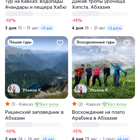
Тур на Кавказ: водопады
Дикие тропы урочища
Ачандары и пещера Хабю
Хипста. Абхазия
-10%
-15%
3 дня
13 – 15 авг.
4 дня
18 – 21 авг.
+5 дат
+2 даты
Пешие туры
Экскурсионные туры
Ульяна К.
Ульяна К.
(1)
Кавказ
Без визы
(2)
Кавказ
Без визы
Рицинский заповедник в
Восхождение на плато
Абхазии
Арабика в Абхазии
-10%
-15%
3 дня
24 – 26 авг.
4 дня
29 авг. – 1 сент.
+5 дат
+6 дат