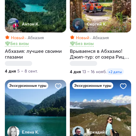
Антон К.
Сергей К.
Новый
Абхазия
Новый
Абхазия
Без визы
Без визы
Абхазия: лучшее своими
Врываемся в Абхазию!
глазами
Джип-тур: от озера Рица
до мандариновых рощ
4 дня
5 – 8 сент.
4 дня
13 – 16 нояб.
+2 даты
Экскурсионные туры
Экскурсионные туры
Елена К.
Аркадий Г.