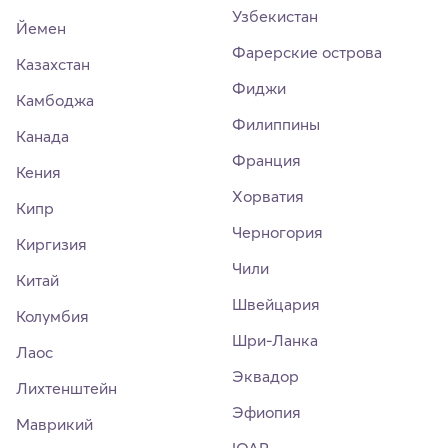
Узбекистан
Йемен
Фарерские острова
Казахстан
Фиджи
Камбоджа
Филиппины
Канада
Франция
Кения
Хорватия
Кипр
Черногория
Киргизия
Чили
Китай
Швейцария
Колумбия
Шри-Ланка
Лаос
Эквадор
Лихтенштейн
Эфиопия
Маврикий