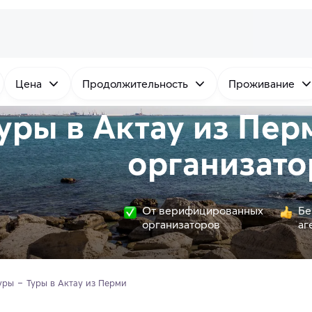
Цена
Продолжительность
Проживание
уры в Актау из Пер
организато
От верифицированных
Бе
организаторов
аг
уры
Туры в Актау из Перми