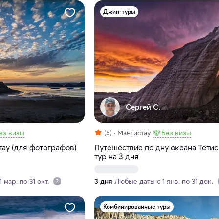
Джип-туры
Сергей С.
ез визы
(5)
Мангистау
Без визы
ау (для фотографов)
Путешествие по дну океана Тетис
тур на 3 дня
 мар. по 31 окт.
3 дня
Любые даты с 1 янв. по 31 дек.
Комбинированные туры