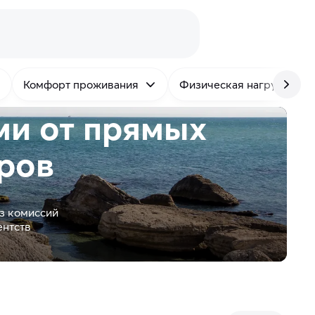
Комфорт проживания
Физическая нагрузка
ми от
прямых
ров
з комиссий
ентств