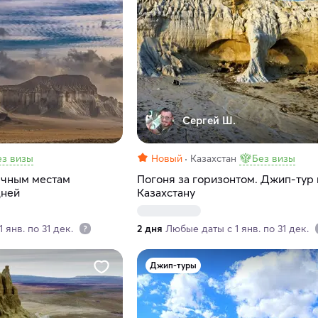
Сергей Ш.
ез визы
Новый
Казахстан
Без визы
ычным местам
Погоня за горизонтом. Джип-тур 
дней
Казахстану
 янв. по 31 дек.
2 дня
Любые даты с 1 янв. по 31 дек.
Джип-туры