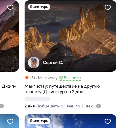
Джип-туры
Сергей С.
(5)
Мангистау
Без визы
. Джип-
Мангистау: путешествие на другую
планету. Джип-тур на 2 дня
2 дня
Любые даты с 1 янв. по 31 дек.
Джип-туры