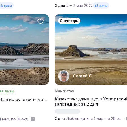
3 дня
5 – 7 мая 2027
+3 даты
+3 даты
Джип-туры
Сергей С.
ез визы
Мангистау
Казахстан: джип-тур в Устюртски
Мангистау: джип-тур с
заповедник за 2 дня
2 дня
Любые даты с 1 мар. по 28 окт.
 мар. по 31 окт.