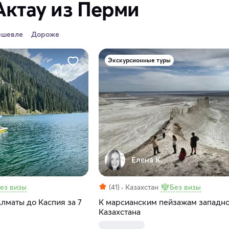
Актау из Перми
ешевле
Дороже
Экскурсионные туры
Елена К.
ез визы
(41)
Казахстан
Без визы
Алматы до Каспия за 7
К марсианским пейзажам западн
Казахстана