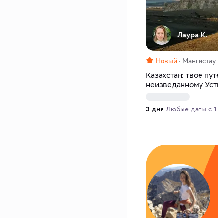
Лаура К.
Новый
Мангистау
Казахстан: твое пу
неизведанному Ус
3 дня
Любые даты с 1 