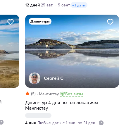
ландшафтам
12 дней
25 авг. – 5 сент.
+3 даты
Джип-туры
Сергей С.
(5)
Мангистау
Без визы
й
Джип-тур 4 дня по топ локациям
Мангистау
4 дня
Любые даты с 1 янв. по 31 дек.