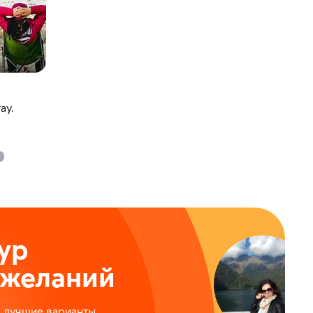
ау.
ур
ожеланий
м лучшие варианты