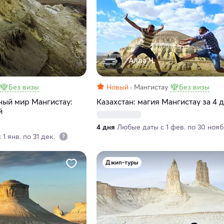
Алла Ч.
Без визы
Новый
Мангистау
Без визы
ный мир Мангистау:
Казахстан: магия Мангистау за 4 
й
4 дня
Любые даты с 1 фев. по 30 нояб
1 янв. по 31 дек.
Джип-туры