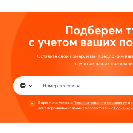
Подберем т
с учетом ваших п
Оставьте свой номер, и мы предложим ва
с учетом ваших пожелани
Номер телефона
Я принимаю условия
Пользовательского соглашения
и д
моих персональных данных в соответствии с
Политикой