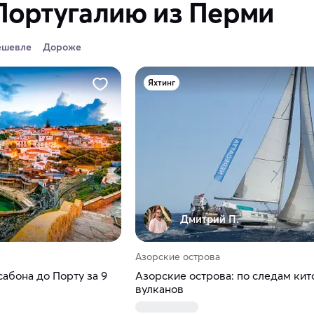
Португалию из Перми
ешевле
Дороже
Яхтинг
Дмитрий П.
Азорские острова
сабона до Порту за 9
Азорские острова: по следам кит
вулканов