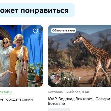
ожет понравиться
Обзорные туры
Татьяна Т.
ез визы
Ботсвана, Зимбабве, ЮАР
ЮАР. Водопад Виктория. Сафари
е города и синий
Ботсване