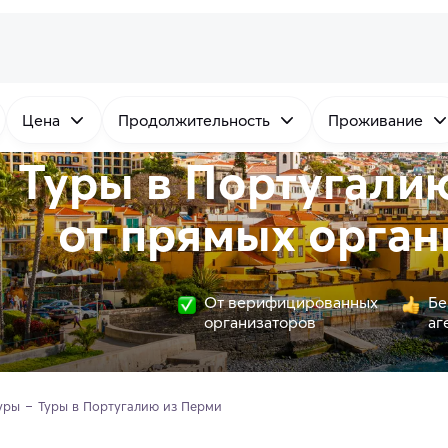
Цена
Продолжительность
Проживание
Туры в Португали
от
прямых
орган
От верифицированных
Бе
организаторов
аг
уры
Туры в Португалию из Перми