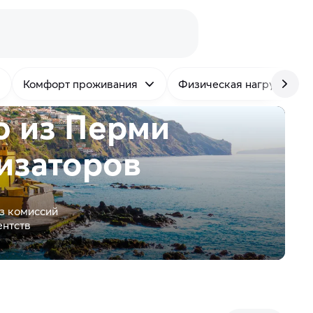
Комфорт проживания
Физическая нагрузка
ю из Перми
изаторов
з комиссий
ентств