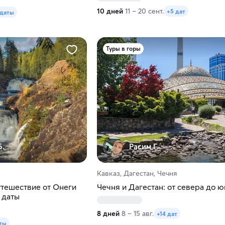
10 дней
11 – 20 сент.
+5 дат
 даты
Туры в горы
Б.
Расим Г.
Кавказ, Дагестан, Чечня
тешествие от Онеги
Чечня и Дагестан: от севера до ю
 даты
8 дней
8 – 15 авг.
+14 дат
ты