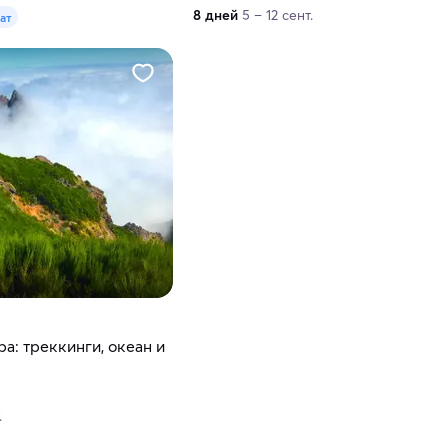
8 дней
5 – 12 сент.
дат
а: треккинги, океан и
.