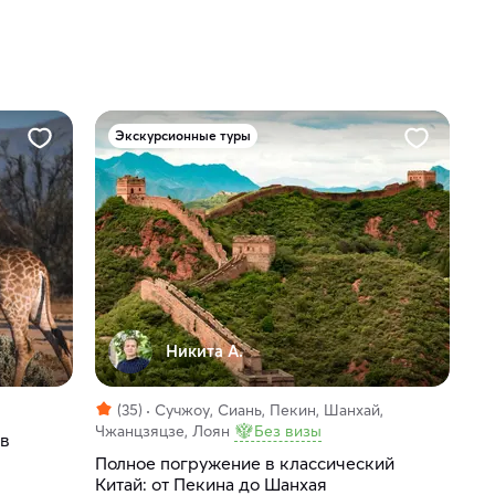
Экскурсионные туры
Никита А.
(35)
Сучжоу, Сиань, Пекин, Шанхай,
Чжанцзяцзе, Лоян
Без визы
 в
Полное погружение в классический
Китай: от Пекина до Шанхая