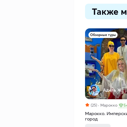
Также м
Обзорные туры
Адиль Ж.
(25)
Марокко
Б
Марокко. Имперски
город