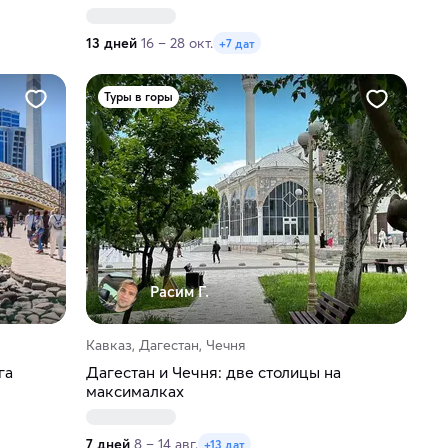
13 дней
16 – 28 окт.
+7 дат
Туры в горы
Расим Г.
Кавказ, Дагестан, Чечня
га
Дагестан и Чечня: две столицы на
максималках
7 дней
8 – 14 авг.
+13 дат