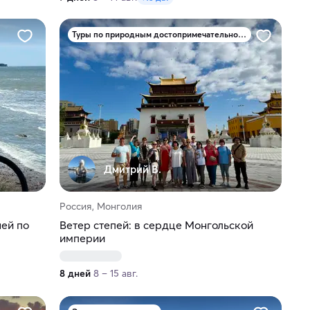
Туры по природным достопримечательностям
Дмитрий В.
Россия, Монголия
ней по
Ветер степей: в сердце Монгольской
империи
8 дней
8 – 15 авг.