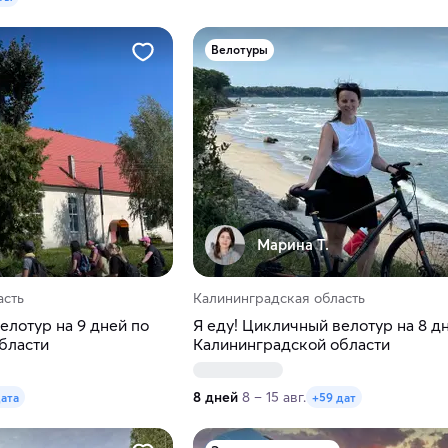
Велотуры
Марина Т.
асть
Калининградская область
елотур на 9 дней по
Я еду! Цикличный велотур на 8 д
бласти
Калининградской области
8 дней
8 – 15 авг.
дата
+59 дат