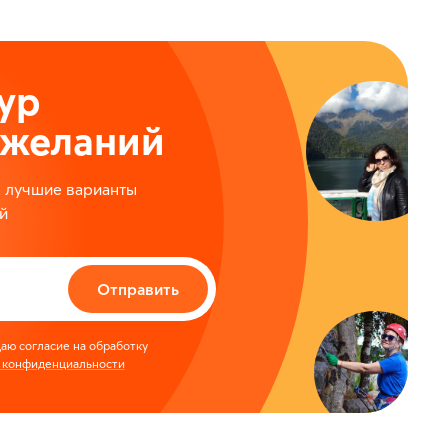
ур
ожеланий
м лучшие варианты
й
Отправить
аю согласие на обработку
 конфиденциальности