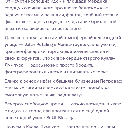
От мечети неспешно идём к
площади Мердека
—
сердцу колониального прошлого: белоснежные
здания с часами и башнями, фонтан, зелёный газон и
флагшток — здесь ощущается дыхание британской
эпохи и малайзийского настоящего.
Дальше прогулка по самой атмосферной
пешеходной
улице — Jalan Petaling в Чайна-тауне:
узкие улочки,
красные фонарики, торговцы, ароматы специй и
свежих фруктов. Это живое сердце старого Куала-
Лумпура — здесь можно просто бродить,
фотографировать вывески и впитывать колорит.
Ближе к вечеру идём к
башням-близнецам Петронас:
стальные гиганты сверкают на закате (подъём на
смотровую по желанию, за доплату).
Вечером свободное время — можно посидеть в кафе
с видом на город или прогуляться по ещё одной
пешеходной улице Bukit Bintang.
Ночуем в Куала-Лумпуре — завтра пещеры и горы.