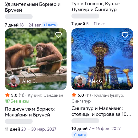
Тур в Гонконг, Куала-
Удивительный Борнео и
Лумпур и Сингапур
Бруней
7 дней
5 – 11 окт.
7 дней
18 – 24 авг.
+1 дата
Alex G.
Alex G.
5.0
(11)
Кучинг, Сандакан
5.0
(11)
Куала-Лумпур,
Без визы
Сингапур
Сингапур и Малайзия:
По джунглям Борнео:
столицы и острова за 10
Малайзия и Бруней
дней
10 дней
7 – 16 фев. 2027
11 дней
20 – 30 мар. 2027
+1 дата