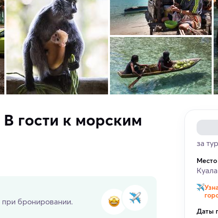
 В гости к морским
за тур
Место
Куал
Узн
гор
 при бронировании.
Даты 