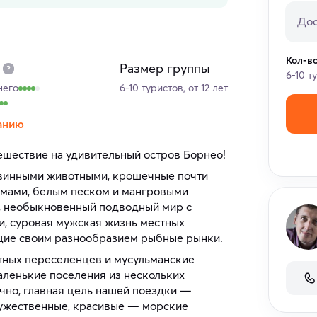
Дос
Кол-в
Размер группы
6-10 т
него
6-10 туристов, от 12 лет
анию
ешествие на удивительный остров Борнео!
овинными животными, крошечные почти
ьмами, белым песком и мангровыми
, необыкновенный подводный мир с
и, суровая мужская жизнь местных
щие своим разнообразием рыбные рынки.
тных переселенцев и мусульманские
аленькие поселения из нескольких
ечно, главная цель нашей поездки —
ужественные, красивые — морские