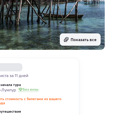
Показать все
иста за 11 дней
 начала тура
Без визы
а-Лумпур
ать стоимость с билетами из вашего
ода
путешествия