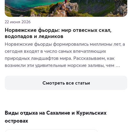
22 июня 2026
Норвежские фьорды: мир отвесных скал,
водопадов и ледников
Норвежские фьорды формировались миллионы лет, а 
сегодня входят в число самых впечатляющих 
природных ландшафтов мира. Рассказываем, как 
возникли эти удивительные морские заливы, чем 
знаменит «Король фьордов», где находятся самые 
живописные смотровые площадки и какие точки 
Смотреть все статьи
включить в маршрут по Норвегии.
Виды отдыха на Сахалине и Курильских
островах