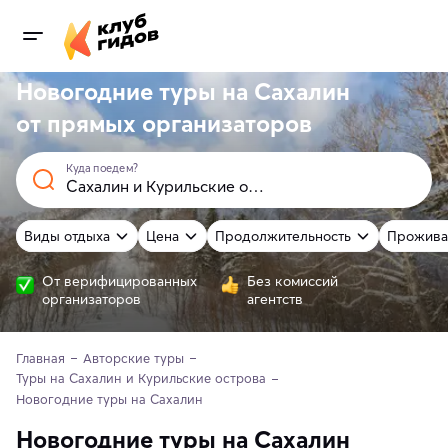
Новогодние туры на Сахалин
от
прямых
организаторов
Куда поедем?
Виды отдыха
Цена
Продолжительность
Прожива
От верифицированных
Без комиссий
организаторов
агентств
Главная
Авторские туры
Туры на Сахалин и Курильские острова
Новогодние туры на Сахалин
Новогодние туры на Сахалин