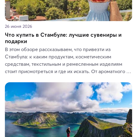
26 июня 2026
Что купить в Стамбуле: лучшие сувениры и
подарки
В этом обзоре рассказываем, что привезти из 
Стамбула: к каким продуктам, косметическим 
средствам, текстильным и ремесленным изделиям 
стоит присмотреться и где их искать. От ароматного 
кофе, специй и сладостей до мозаичных ламп, 
керамики и изделий из кожи на турецких рынках и в 
аутентичных лавках — в подарок близким или себе на 
память о путешествии.