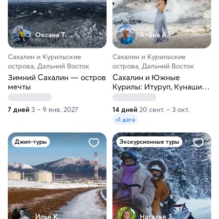
Оксана Т.
Алёна А.
Сахалин и Курильские
Сахалин и Курильские
острова, Дальний Восток
острова, Дальний Восток
Зимний Сахалин — остров
Сахалин и Южные
мечты
Курилы: Итуруп, Кунашир.
Три острова за одно
путешествие
7 дней
3 – 9 янв. 2027
14 дней
20 сент. – 3 окт.
+1 дата
Джип-туры
Экскурсионные туры
Илья К.
Наталья З.