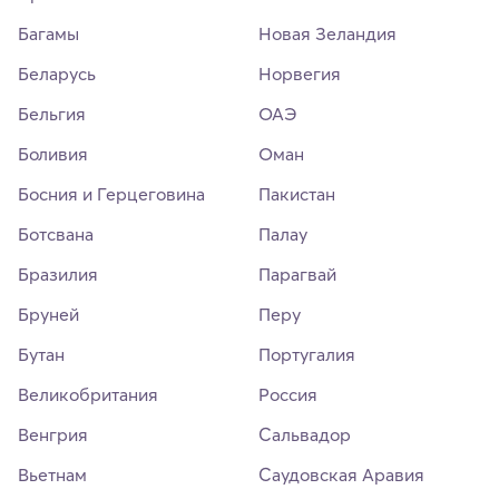
Багамы
Новая Зеландия
Беларусь
Норвегия
Бельгия
ОАЭ
Боливия
Оман
Босния и Герцеговина
Пакистан
Ботсвана
Палау
Бразилия
Парагвай
Бруней
Перу
Бутан
Португалия
Великобритания
Россия
Венгрия
Сальвадор
Вьетнам
Саудовская Аравия