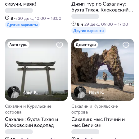
сивучи, маяк!
Джип-тур по Сахалину:
бухта Тихая, Клоковский
водопад и ворота Тории
8 ч
30 дек., 10:00 – 18:00
8 ч
29 дек., 09:00 – 17:00
Другие варианты
Другие варианты
Авто туры
Джип-туры
Илья К.
Илья К.
Сахалин и Курильские
Сахалин и Курильские
острова
острова
Сахалин: бухта Тихая и
Сахалин: мыс Птичий и
Клоковский водопад
мыс Великан