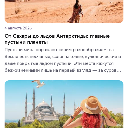
4 августа 2026
От Сахары до льдов Антарктиды: главные
пустыни планеты
Пустыни мира поражают своим разнообразием: на 
Земле есть песчаные, солончаковые, вулканические и 
даже покрытые льдом пустыни. Эти места кажутся 
безжизненными лишь на первый взгляд — за суровой 
красотой скрываются древние культуры, редкие 
животные и маршруты, которые дарят одни из самых 
ярких впечатлений от путешествий.