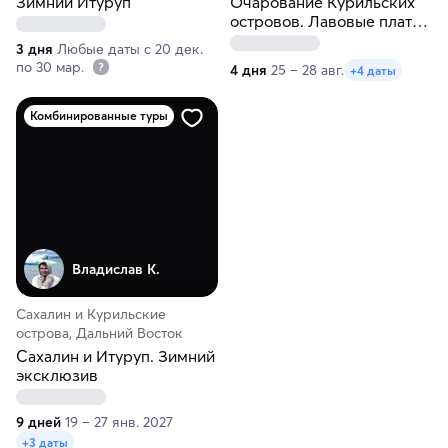
Зимний Итуруп
Очарование Курильских
островов. Лавовые плато
и термы Итурупа
3 дня
Любые даты с 20 дек.
по 30 мар.
4 дня
25 – 28 авг.
+4 даты
Комбинированные туры
Владислав К.
Сахалин и Курильские
острова, Дальний Восток
Сахалин и Итуруп. Зимний
эксклюзив
9 дней
19 – 27 янв. 2027
+3 даты