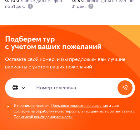
10 ч
Любые даты с 1 фев.
8 ч
Любые даты с 1 мар. по
по 31 дек.
31 дек.
Подберем тур
с учетом ваших пожеланий
Оставьте свой номер, и мы предложим вам лучшие
варианты с учетом ваших пожеланий
Номер телефона
Я принимаю условия
Пользовательского соглашения
и даю
согласие на обработку моих персональных данных в соответствии с
Политикой конфиденциальности