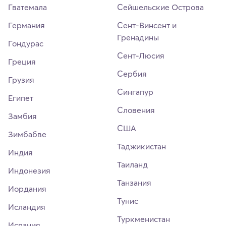
Гватемала
Сейшельские Острова
Германия
Сент-Винсент и
Гренадины
Гондурас
Сент-Люсия
Греция
Сербия
Грузия
Сингапур
Египет
Словения
Замбия
США
Зимбабве
Таджикистан
Индия
Таиланд
Индонезия
Танзания
Иордания
Тунис
Исландия
Туркменистан
Испания