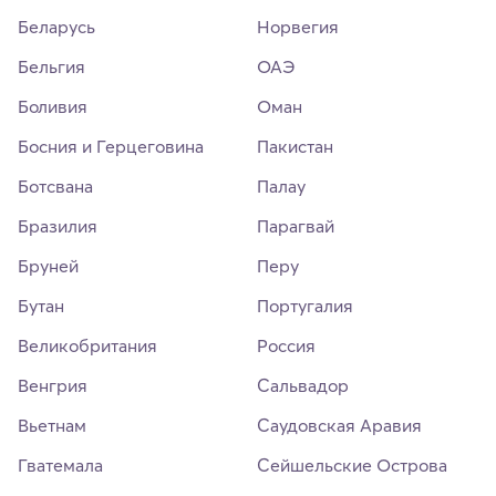
Беларусь
Норвегия
Бельгия
ОАЭ
Боливия
Оман
Босния и Герцеговина
Пакистан
Ботсвана
Палау
Бразилия
Парагвай
Бруней
Перу
Бутан
Португалия
Великобритания
Россия
Венгрия
Сальвадор
Вьетнам
Саудовская Аравия
Гватемала
Сейшельские Острова