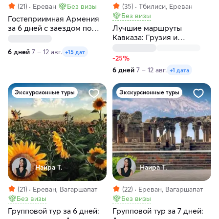
(21)
Ереван
Без визы
(35)
Тбилиси, Ереван
Без визы
Гостеприимная Армения
за 6 дней с заездом по
Лучшие маршруты
пятницам
Кавказа: Грузия и
Армения за 6 дней
6 дней
7 – 12 авг.
+15 дат
-25%
6 дней
7 – 12 авг.
+1 дата
Экскурсионные туры
Экскурсионные туры
Наира Т.
Наира Т.
(21)
Ереван, Вагаршапат
(22)
Ереван, Вагаршапат
Без визы
Без визы
Групповой тур за 6 дней:
Групповой тур за 7 дней: