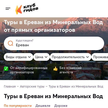
Туры в Ереван из Минеральных Вод
от
прямых
организаторов
Куда поедем?
Виды отдыха
Цена
Продолжительность
Прожива
От верифицированных
Без комиссий
организаторов
агентств
Главная
Авторские туры
Туры в Ереван из Минеральных Вод
Туры в Ереван из Минеральных Вод
По популярности
Дешевле
Дороже