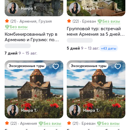
Наира Т.
Наира Т.
(21)
Армения, Грузия
(22)
Ереван
Без визы
Без визы
Групповой тур: встречай
Комбинированный тур в
меня Армения за 5 дней с
Армению и Грузию: по
заездами по
следам героев Мимино за
воскресеньям и
5 дней
9 – 13 авг.
+43 даты
7 дней
понедельникам
7 дней
9 – 15 авг.
Экскурсионные туры
Экскурсионные туры
Наира Т.
Наира Т.
(22)
Армения
Без визы
(21)
Ереван
Без визы