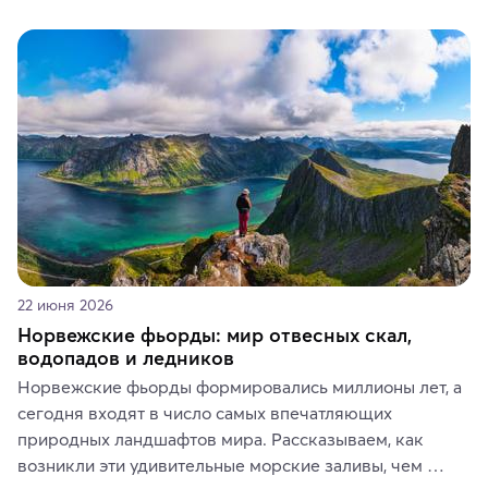
кофе, специй и сладостей до мозаичных ламп, 
керамики и изделий из кожи на турецких рынках и в 
аутентичных лавках — в подарок близким или себе на 
память о путешествии.
22 июня 2026
Норвежские фьорды: мир отвесных скал,
водопадов и ледников
Норвежские фьорды формировались миллионы лет, а 
сегодня входят в число самых впечатляющих 
природных ландшафтов мира. Рассказываем, как 
возникли эти удивительные морские заливы, чем 