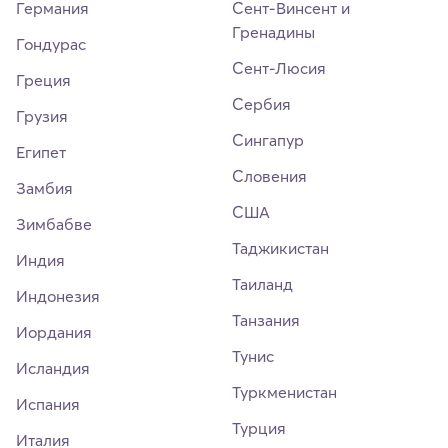
Германия
Сент-Винсент и
Гренадины
Гондурас
Сент-Люсия
Греция
Сербия
Грузия
Сингапур
Египет
Словения
Замбия
США
Зимбабве
Таджикистан
Индия
Таиланд
Индонезия
Танзания
Иордания
Тунис
Исландия
Туркменистан
Испания
Турция
Италия