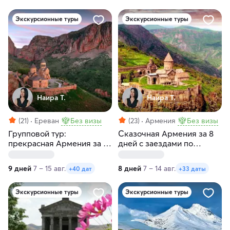
Экскурсионные туры
Экскурсионные туры
Наира Т.
Наира Т.
(21)
Ереван
Без визы
(23)
Армения
Без визы
Групповой тур:
Сказочная Армения за 8
прекрасная Армения за 9
дней с заездами по
дней с заездами по
пятницам и субботам
четвергам и пятницам
9 дней
7 – 15 авг.
8 дней
7 – 14 авг.
+40 дат
+33 даты
Экскурсионные туры
Экскурсионные туры