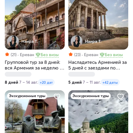
Наира Т.
Наира Т.
(21)
Ереван
Без визы
(23)
Ереван
Без визы
Групповой тур за 8 дней:
Насладитесь Арменией за
вся Армения за неделю с
5 дней с заездами по
заездами по пятницам
пятницам и субботам
8 дней
7 – 14 авг.
5 дней
7 – 11 авг.
+20 дат
+42 даты
Экскурсионные туры
Экскурсионные туры