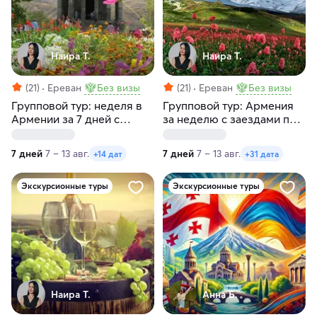
Наира Т.
Наира Т.
(21)
Ереван
Без визы
(21)
Ереван
Без визы
Групповой тур: неделя в
Групповой тур: Армения
Армении за 7 дней с
за неделю с заездами по
заездами по пятницам и
пятницам и субботам
четвергам
7 дней
7 – 13 авг.
7 дней
7 – 13 авг.
+14 дат
+31 дата
Экскурсионные туры
Экскурсионные туры
Наира Т.
Анна Б.