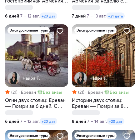
гостеприимная Армения.
Армения за неделю с
Без проживания с
заездами по пятницам и
заездами по пятницам и
четвергам. Без
6 дней
7 – 12 авг.
7 дней
7 – 13 авг.
+20 дат
+21 дата
средам
проживания
Экскурсионные туры
Экскурсионные туры
Наира Т.
Наира Т.
(21)
Ереван
Без визы
(21)
Ереван
Без визы
Огни двух столиц: Ереван
Истории двух столиц:
― Гюмри за 6 дней. С
Ереван ― Гюмри за 8
заездами по пятницам и
дней. С заездами по
средам
пятницам
6 дней
7 – 12 авг.
8 дней
7 – 14 авг.
+20 дат
+20 дат
Экскурсионные туры
Экскурсионные туры