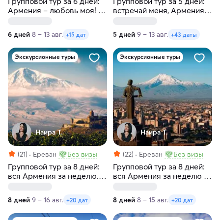
Групповой тур за 6 дней:
Групповой тур за 5 дней:
Армения – любовь моя! С
встречай меня, Армения.
заездами по субботам
Без проживания, с
заездами по
6 дней
8 – 13 авг.
5 дней
9 – 13 авг.
+15 дат
+43 даты
воскресеньям и
понедельникам
Экскурсионные туры
Экскурсионные туры
Наира Т.
Наира Т.
(21)
Ереван
Без визы
(22)
Ереван
Без визы
Групповой тур за 8 дней:
Групповой тур за 8 дней:
вся Армения за неделю. С
вся Армения за неделю с
заездами по
заездами по субботам
воскресеньям
8 дней
9 – 16 авг.
8 дней
8 – 15 авг.
+20 дат
+20 дат