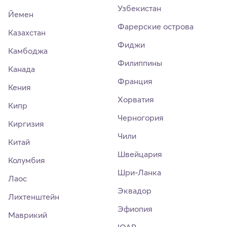
Узбекистан
Йемен
Фарерские острова
Казахстан
Фиджи
Камбоджа
Филиппины
Канада
Франция
Кения
Хорватия
Кипр
Черногория
Киргизия
Чили
Китай
Швейцария
Колумбия
Шри-Ланка
Лаос
Эквадор
Лихтенштейн
Эфиопия
Маврикий