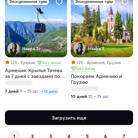
Экскурсионные туры
Экскурсионные туры
Наира Т.
Наира Т.
(21)
Ереван
Без визы
(21)
Армения, Грузия
Без визы
Армения: Крылья Татева
за 7 дней с заездами по
Покоряем Армению и
воскресеньям
Грузию
7 дней
9 – 15 авг.
+33 даты
10 дней
10 – 19 авг.
Загрузить еще
1
2
3
4
5
6
7