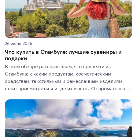
26 июня 2026
Что купить в Стамбуле: лучшие сувениры и
подарки
В этом обзоре рассказываем, что привезти из 
Стамбула: к каким продуктам, косметическим 
средствам, текстильным и ремесленным изделиям 
стоит присмотреться и где их искать. От ароматного 
кофе, специй и сладостей до мозаичных ламп, 
керамики и изделий из кожи на турецких рынках и в 
аутентичных лавках — в подарок близким или себе на 
память о путешествии.