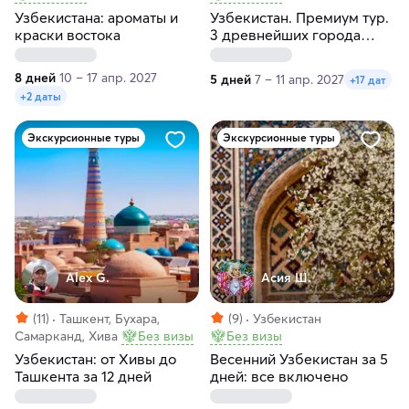
Узбекистана: ароматы и
Узбекистан. Премиум тур.
краски востока
3 древнейших города
средней Азии: Ташкент,
Самарканд, Бухара
8 дней
10 – 17 апр. 2027
5 дней
7 – 11 апр. 2027
+17 дат
+2 даты
Экскурсионные туры
Экскурсионные туры
Alex G.
Асия Ш.
(11)
Ташкент, Бухара,
(9)
Узбекистан
Самарканд, Хива
Без визы
Без визы
Узбекистан: от Хивы до
Весенний Узбекистан за 5
Ташкента за 12 дней
дней: все включено