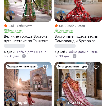
Улугбек А.
Улугбек А.
(35)
Узбекистан
(35)
Узбекистан
Без визы
Без визы
Великие города Востока:
Восточные чудеса весны:
путешествие по Ташкенту,
Самарканд и Бухара за 6
Самарканду и Бухаре за 6
дней
дней
6 дней
Любые даты с 1 янв.
6 дней
Любые даты с 1 янв.
по 30 дек.
по 30 дек.
Экскурсионные туры
Экскурсионные туры
Улугбек А.
Улугбек А.