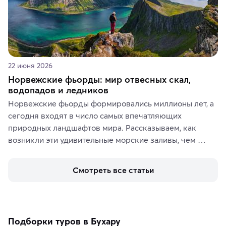
22 июня 2026
Норвежские фьорды: мир отвесных скал,
водопадов и ледников
Норвежские фьорды формировались миллионы лет, а 
сегодня входят в число самых впечатляющих 
природных ландшафтов мира. Рассказываем, как 
возникли эти удивительные морские заливы, чем 
знаменит «Король фьордов», где находятся самые 
живописные смотровые площадки и какие точки 
Смотреть все статьи
включить в маршрут по Норвегии.
Подборки туров в Бухару