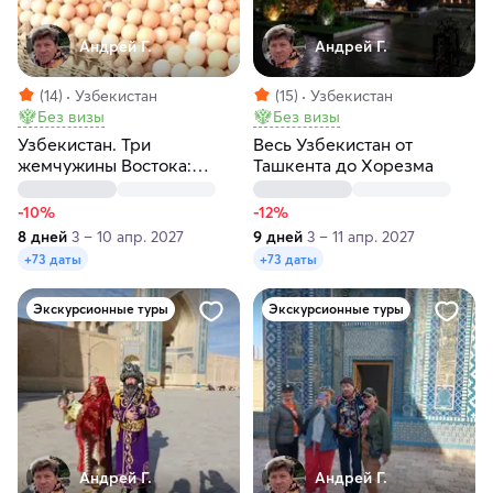
Андрей Г.
Андрей Г.
(14)
Узбекистан
(15)
Узбекистан
Без визы
Без визы
Узбекистан. Три
Весь Узбекистан от
жемчужины Востока:
Ташкента до Хорезма
Самарканд, Бухара и Хива
-10%
-12%
8 дней
3 – 10 апр. 2027
9 дней
3 – 11 апр. 2027
+73 даты
+73 даты
Экскурсионные туры
Экскурсионные туры
Андрей Г.
Андрей Г.