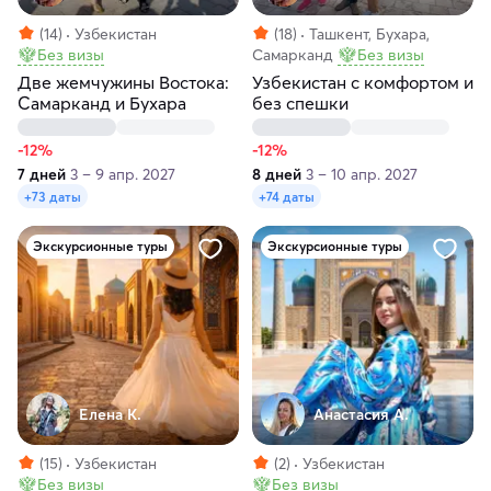
(14)
Узбекистан
(18)
Ташкент, Бухара,
Без визы
Самарканд
Без визы
Две жемчужины Востока:
Узбекистан с комфортом и
Самарканд и Бухара
без спешки
-12%
-12%
7 дней
3 – 9 апр. 2027
8 дней
3 – 10 апр. 2027
+73 даты
+74 даты
Экскурсионные туры
Экскурсионные туры
Елена К.
Анастасия А.
(15)
Узбекистан
(2)
Узбекистан
Без визы
Без визы