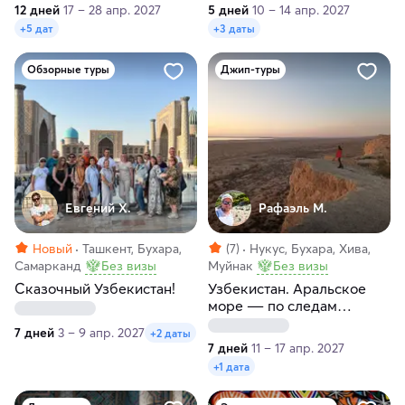
12 дней
17 – 28 апр. 2027
5 дней
10 – 14 апр. 2027
+5 дат
+3 даты
Обзорные туры
Джип-туры
Евгений Х.
Рафаэль М.
Новый
Ташкент, Бухара,
(7)
Нукус, Бухара, Хива,
Самарканд
Без визы
Муйнак
Без визы
Сказочный Узбекистан!
Узбекистан. Аральское
море ― по следам
древних крепостей
7 дней
3 – 9 апр. 2027
+2 даты
7 дней
11 – 17 апр. 2027
+1 дата