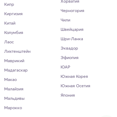
Хорватия
Кипр
Черногория
Киргизия
Чили
Китай
Швейцария
Колумбия
Шри-Ланка
Лаос
Эквадор
Лихтенштейн
Эфиопия
Маврикий
ЮАР
Мадагаскар
Южная Корея
Макао
Южная Осетия
Малайзия
Япония
Мальдивы
Марокко