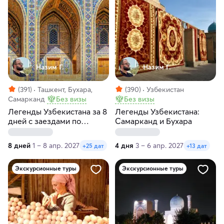
Назим Г.
Назим Г.
(391)
Ташкент, Бухара,
(390)
Узбекистан
Самарканд
Без визы
Без визы
Легенды Узбекистана за 8
Легенды Узбекистана:
дней с заездами по
Самарканд и Бухара
вторникам
8 дней
1 – 8 апр. 2027
4 дня
3 – 6 апр. 2027
+25 дат
+13 дат
Экскурсионные туры
Экскурсионные туры