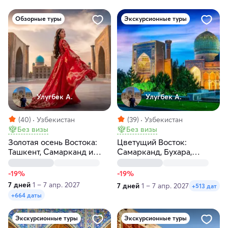
Обзорные туры
Экскурсионные туры
Улугбек А.
Улугбек А.
(40)
Узбекистан
(39)
Узбекистан
Без визы
Без визы
Золотая осень Востока:
Цветущий Восток:
Ташкент, Самарканд и
Самарканд, Бухара,
Бухара
Ташкент за 7 дней
-19%
-19%
7 дней
1 – 7 апр. 2027
7 дней
1 – 7 апр. 2027
+513 дат
+664 даты
Экскурсионные туры
Экскурсионные туры