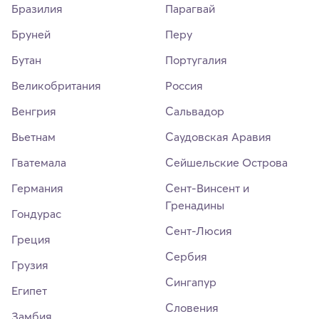
Бразилия
Парагвай
Бруней
Перу
Бутан
Португалия
Великобритания
Россия
Венгрия
Сальвадор
Вьетнам
Саудовская Аравия
Гватемала
Сейшельские Острова
Германия
Сент-Винсент и
Гренадины
Гондурас
Сент-Люсия
Греция
Сербия
Грузия
Сингапур
Египет
Словения
Замбия