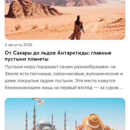
4 августа 2026
От Сахары до льдов Антарктиды: главные
пустыни планеты
Пустыни мира поражают своим разнообразием: на 
Земле есть песчаные, солончаковые, вулканические и 
даже покрытые льдом пустыни. Эти места кажутся 
безжизненными лишь на первый взгляд — за суровой 
красотой скрываются древние культуры, редкие 
животные и маршруты, которые дарят одни из самых 
ярких впечатлений от путешествий.