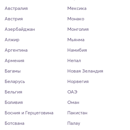
Австралия
Мексика
Австрия
Монако
Азербайджан
Монголия
Алжир
Мьянма
Аргентина
Намибия
Армения
Непал
Багамы
Новая Зеландия
Беларусь
Норвегия
Бельгия
ОАЭ
Боливия
Оман
Босния и Герцеговина
Пакистан
Ботсвана
Палау