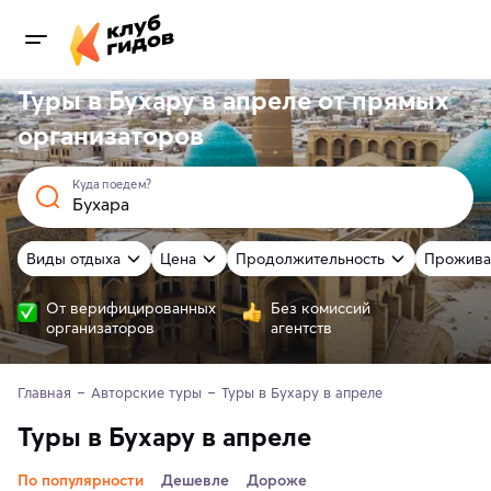
Туры в Бухару в апреле от
прямых
организаторов
Куда поедем?
Виды отдыха
Цена
Продолжительность
Прожива
От верифицированных
Без комиссий
организаторов
агентств
Главная
Авторские туры
Туры в Бухару в апреле
Туры в Бухару в апреле
По популярности
Дешевле
Дороже