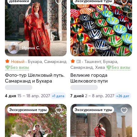
Девичники
Экскурсионные туры
Ирина С.
Bobokhon F.
Новый
Бухара, Самарканд
(3)
Ташкент, Бухара,
Без визы
Самарканд, Хива
Без визы
Фото-тур Шелковый путь.
Великие города
Самарканд и Бухара
Шелкового пути
4 дня
15 – 18 апр. 2027
7 дней
2 – 8 апр. 2027
+1 дата
+26 дат
Экскурсионные туры
Экскурсионные туры