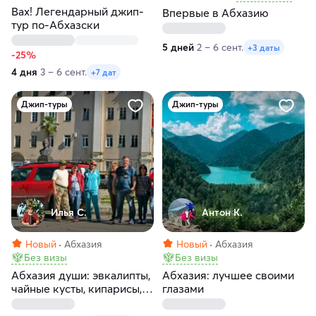
Вах! Легендарный джип-
Впервые в Абхазию
тур по-Абхазски
5 дней
2 – 6 сент.
+3 даты
-25%
4 дня
3 – 6 сент.
+7 дат
Джип-туры
Джип-туры
Илья С.
Антон К.
Новый
Абхазия
Новый
Абхазия
Без визы
Без визы
Абхазия души: эвкалипты,
Абхазия: лучшее своими
чайные кусты, кипарисы,
глазами
лебеди, буйволы, а
главное горы