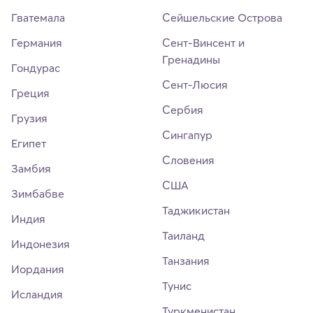
Гватемала
Сейшельские Острова
Германия
Сент-Винсент и
Гренадины
Гондурас
Сент-Люсия
Греция
Сербия
Грузия
Сингапур
Египет
Словения
Замбия
США
Зимбабве
Таджикистан
Индия
Таиланд
Индонезия
Танзания
Иордания
Тунис
Исландия
Туркменистан