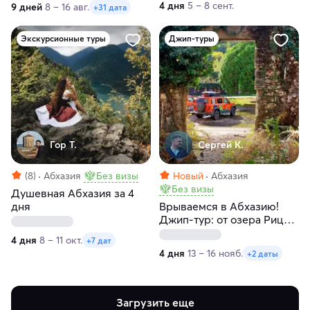
4 дня
5 – 8 сент.
9 дней
8 – 16 авг.
+31 дата
Экскурсионные туры
Джип-туры
Гор Т.
Сергей К.
(8)
Абхазия
Без визы
Новый
Абхазия
Без визы
Душевная Абхазия за 4
дня
Врываемся в Абхазию!
Джип-тур: от озера Рица
до мандариновых рощ
4 дня
8 – 11 окт.
+7 дат
4 дня
13 – 16 нояб.
+2 даты
Загрузить еще