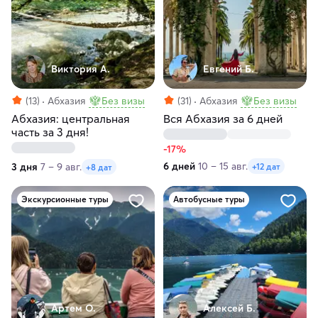
Виктория А.
Евгений Б.
(13)
Абхазия
Без визы
(31)
Абхазия
Без визы
Абхазия: центральная
Вся Абхазия за 6 дней
часть за 3 дня!
-17%
6 дней
10 – 15 авг.
3 дня
7 – 9 авг.
+12 дат
+8 дат
Экскурсионные туры
Автобусные туры
Артем О.
Алексей Б.