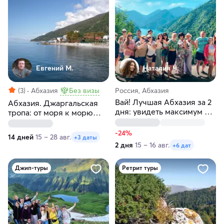
Евгений М.
Наталия Ч.
(3)
Абхазия
Без визы
Россия, Абхазия
Вай! Лучшая Абхазия за 2
Абхазия. Джаргальская
дня: увидеть максимум и
тропа: от моря к морю
отдохнуть
через горы
-24%
14 дней
15 – 28 авг.
+3 даты
2 дня
15 – 16 авг.
+6 дат
Джип-туры
Ретрит туры