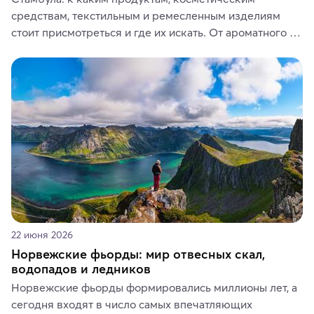
средствам, текстильным и ремесленным изделиям 
стоит присмотреться и где их искать. От ароматного 
кофе, специй и сладостей до мозаичных ламп, 
керамики и изделий из кожи на турецких рынках и в 
аутентичных лавках — в подарок близким или себе на 
память о путешествии.
22 июня 2026
Норвежские фьорды: мир отвесных скал,
водопадов и ледников
Норвежские фьорды формировались миллионы лет, а 
сегодня входят в число самых впечатляющих 