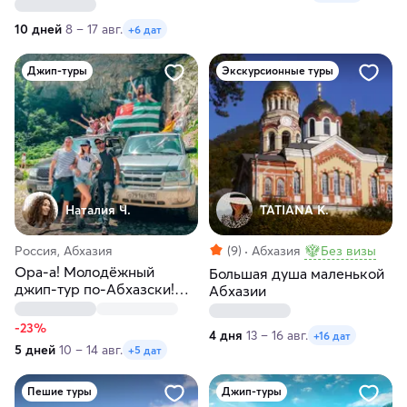
10 дней
8 – 17 авг.
+6 дат
Джип-туры
Экскурсионные туры
Наталия Ч.
TATIANA K.
Россия, Абхазия
(9)
Абхазия
Без визы
Ора-а! Молодёжный
Большая душа маленькой
джип-тур по-Абхазски!
Абхазии
Вход строго 12+
-23%
4 дня
13 – 16 авг.
+16 дат
5 дней
10 – 14 авг.
+5 дат
Пешие туры
Джип-туры