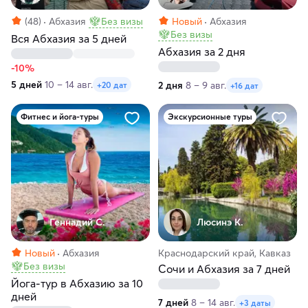
(48)
Абхазия
Без визы
Новый
Абхазия
Без визы
Вся Абхазия за 5 дней
Абхазия за 2 дня
-10%
5 дней
10 – 14 авг.
2 дня
8 – 9 авг.
+20 дат
+16 дат
Фитнес и йога-туры
Экскурсионные туры
Геннадий С.
Люсинэ К.
Новый
Абхазия
Краснодарский край, Кавказ
Без визы
Сочи и Абхазия за 7 дней
Йога-тур в Абхазию за 10
дней
7 дней
8 – 14 авг.
+3 даты