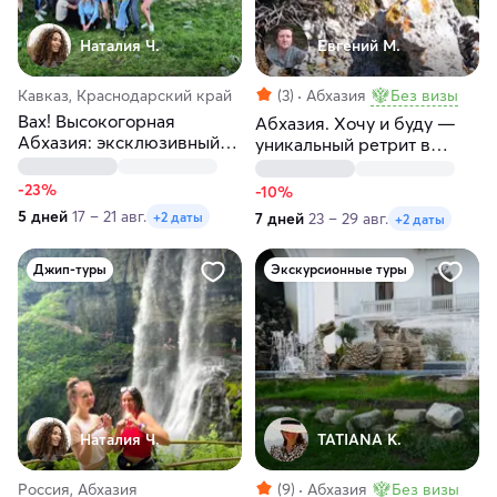
Наталия Ч.
Евгений М.
Кавказ, Краснодарский край
(3)
Абхазия
Без визы
Вах! Высокогорная
Абхазия. Хочу и буду —
Абхазия: эксклюзивный
уникальный ретрит в
маршрут
горах у моря
-23%
-10%
5 дней
17 – 21 авг.
+2 даты
7 дней
23 – 29 авг.
+2 даты
Джип-туры
Экскурсионные туры
Наталия Ч.
TATIANA K.
Россия, Абхазия
(9)
Абхазия
Без визы