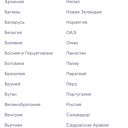
Армения
Непал
Багамы
Новая Зеландия
Беларусь
Норвегия
Бельгия
ОАЭ
Боливия
Оман
Босния и Герцеговина
Пакистан
Ботсвана
Палау
Бразилия
Парагвай
Бруней
Перу
Бутан
Португалия
Великобритания
Россия
Венгрия
Сальвадор
Вьетнам
Саудовская Аравия