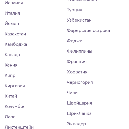
Испания
Турция
Италия
Узбекистан
Йемен
Фарерские острова
Казахстан
Фиджи
Камбоджа
Филиппины
Канада
Франция
Кения
Хорватия
Кипр
Черногория
Киргизия
Чили
Китай
Швейцария
Колумбия
Шри-Ланка
Лаос
Эквадор
Лихтенштейн