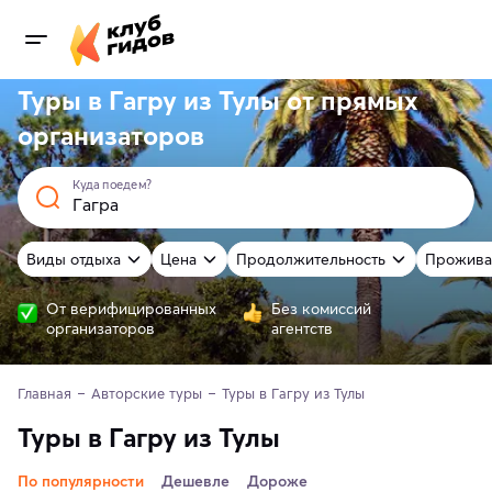
Туры в Гагру из Тулы от
прямых
организаторов
Куда поедем?
Виды отдыха
Цена
Продолжительность
Прожива
От верифицированных
Без комиссий
организаторов
агентств
Главная
Авторские туры
Туры в Гагру из Тулы
Туры в Гагру из Тулы
По популярности
Дешевле
Дороже