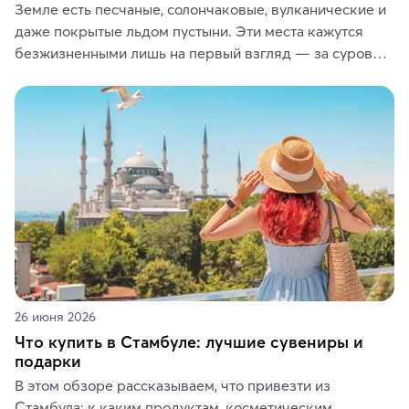
Земле есть песчаные, солончаковые, вулканические и 
даже покрытые льдом пустыни. Эти места кажутся 
безжизненными лишь на первый взгляд — за суровой 
красотой скрываются древние культуры, редкие 
животные и маршруты, которые дарят одни из самых 
ярких впечатлений от путешествий.
26 июня 2026
Что купить в Стамбуле: лучшие сувениры и
подарки
В этом обзоре рассказываем, что привезти из 
Стамбула: к каким продуктам, косметическим 