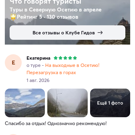
Что говорят туристы
Туры в Северную Осетию в апреле
Рейтинг 5
·
130 отзывов
Все отзывы о Клубе Гидов
Екатерина
Е
о туре -
На выходные в Осетию!
Перезагрузка в горах
1 авг. 2026
Ещё 1 фото
Спасибо за отдых! Однозначно рекомендую!