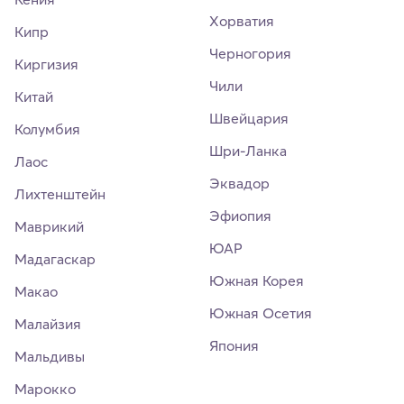
Хорватия
Кипр
Черногория
Киргизия
Чили
Китай
Швейцария
Колумбия
Шри-Ланка
Лаос
Эквадор
Лихтенштейн
Эфиопия
Маврикий
ЮАР
Мадагаскар
Южная Корея
Макао
Южная Осетия
Малайзия
Япония
Мальдивы
Марокко