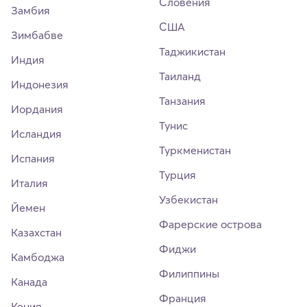
Словения
Замбия
США
Зимбабве
Таджикистан
Индия
Таиланд
Индонезия
Танзания
Иордания
Тунис
Исландия
Туркменистан
Испания
Турция
Италия
Узбекистан
Йемен
Фарерские острова
Казахстан
Фиджи
Камбоджа
Филиппины
Канада
Франция
Кения