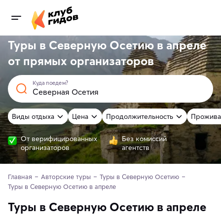
Туры в Северную Осетию в апреле
от
прямых
организаторов
Куда поедем?
Виды отдыха
Цена
Продолжительность
Прожива
От верифицированных
Без комиссий
организаторов
агентств
Главная
Авторские туры
Туры в Северную Осетию
Туры в Северную Осетию в апреле
Туры в Северную Осетию в апреле