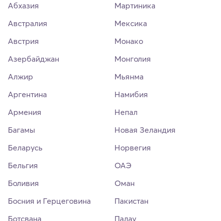
Абхазия
Мартиника
Австралия
Мексика
Австрия
Монако
Азербайджан
Монголия
Алжир
Мьянма
Аргентина
Намибия
Армения
Непал
Багамы
Новая Зеландия
Беларусь
Норвегия
Бельгия
ОАЭ
Боливия
Оман
Босния и Герцеговина
Пакистан
Ботсвана
Палау