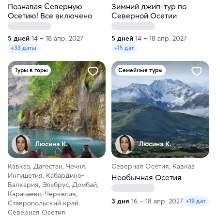
Познавая Северную
Зимний джип-тур по
Осетию! Все включено
Северной Осетии
5 дней
14 – 18 апр. 2027
5 дней
14 – 18 апр. 2027
+33 даты
+15 дат
Туры в горы
Семейные туры
Люсинэ К.
Люсинэ К.
Кавказ, Дагестан, Чечня,
Северная Осетия, Кавказ
Ингушетия, Кабардино-
Необычная Осетия
Балкария, Эльбрус, Домбай,
Карачаево-Черкесия,
3 дня
16 – 18 апр. 2027
+19 дат
Ставропольский край,
Северная Осетия