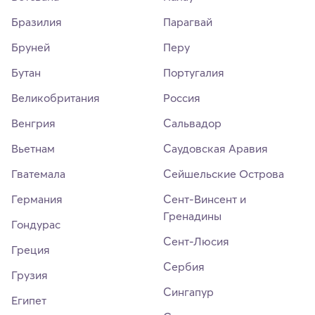
Бразилия
Парагвай
Бруней
Перу
Бутан
Португалия
Великобритания
Россия
Венгрия
Сальвадор
Вьетнам
Саудовская Аравия
Гватемала
Сейшельские Острова
Германия
Сент-Винсент и
Гренадины
Гондурас
Сент-Люсия
Греция
Сербия
Грузия
Сингапур
Египет