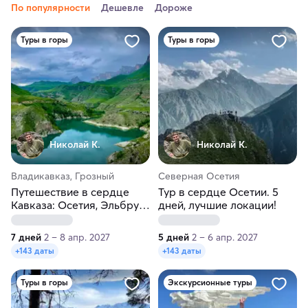
По популярности
Дешевле
Дороже
Туры в горы
Туры в горы
Николай К.
Николай К.
Владикавказ, Грозный
Северная Осетия
Путешествие в сердце
Тур в сердце Осетии. 5
Кавказа: Осетия, Эльбрус,
дней, лучшие локации!
Грозный, всё включено!
7 дней
2 – 8 апр. 2027
5 дней
2 – 6 апр. 2027
+143 даты
+143 даты
Туры в горы
Экскурсионные туры