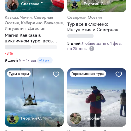
Светлана Г.
Георгий С.
Кавказ, Чечня, Северная
Северная Осетия
Осетия, Кабардино-Балкария,
Тур все включено:
Ингушетия, Дагестан
Ингушетия и Северная
Магия Кавказа в
Осетия
цикличном туре: весь
5 дней
Любые даты с 1 фев.
север — одно
по 25 дек.
путешествие
-3%
9 дней
9 – 17 авг.
+12 дат
Туры в горы
Горнолыжные туры
Георгий С.
Николай К.