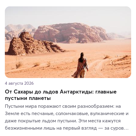
Вы можете выбрать сладости, фрукты, косметические 
средства, одежду, украшения, предметы интерьера 
или сувениры, а мы расскажем, чем они интересны и 
где их купить.
4 августа 2026
От Сахары до льдов Антарктиды: главные
пустыни планеты
Пустыни мира поражают своим разнообразием: на 
Земле есть песчаные, солончаковые, вулканические и 
даже покрытые льдом пустыни. Эти места кажутся 
безжизненными лишь на первый взгляд — за суровой 
красотой скрываются древние культуры, редкие 