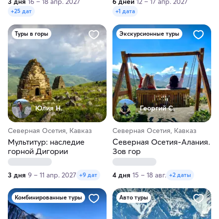
3 дня
16 – 18 апр. 2027
6 дней
12 – 17 апр. 2027
+25 дат
+1 дата
Туры в горы
Экскурсионные туры
Юлия Н.
Георгий С.
Северная Осетия, Кавказ
Северная Осетия, Кавказ
Мультитур: наследие
Северная Осетия-Алания.
горной Дигории
Зов гор
3 дня
9 – 11 апр. 2027
4 дня
15 – 18 авг.
+9 дат
+2 даты
Комбинированные туры
Авто туры