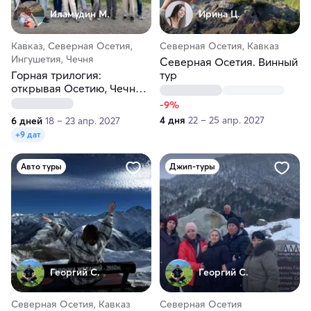
Иламудин М.
Ирина Ц.
Кавказ, Северная Осетия,
Северная Осетия, Кавказ
Ингушетия, Чечня
Северная Осетия. Винный
Горная трилогия:
тур
открывая Осетию, Чечню,
Ингушетию
-9%
4 дня
22 – 25 апр. 2027
6 дней
18 – 23 апр. 2027
+9 дат
Авто туры
Джип-туры
Георгий С.
Георгий С.
Северная Осетия, Кавказ
Северная Осетия