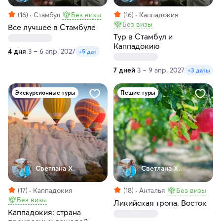
(16)
Стамбул
Без визы
(16)
Каппадокия
Без визы
Все лучшее в Стамбуле
Тур в Стамбул и
Каппадокию
4 дня
3 – 6 апр. 2027
+5 дат
7 дней
3 – 9 апр. 2027
+3 даты
Экскурсионные туры
Пешие туры
Светлана Х.
Светлана Х.
(17)
Каппадокия
(18)
Анталья
Без визы
Без визы
Ликийская тропа. Восток
Каппадокия: страна