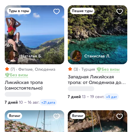
Туры в горы
Пешие туры
Наталья Б.
Станислав Л.
(7)
Фетхие, Олюдениз
(3)
Турция
Без визы
Без визы
Западная Ликийская
Ликийская тропа
тропа: от Олюдениза до
(самостоятельно)
Каша
7 дней
13 – 19 сент.
+5 дат
7 дней
10 – 16 авг.
+21 дата
Яхтинг
Яхтинг