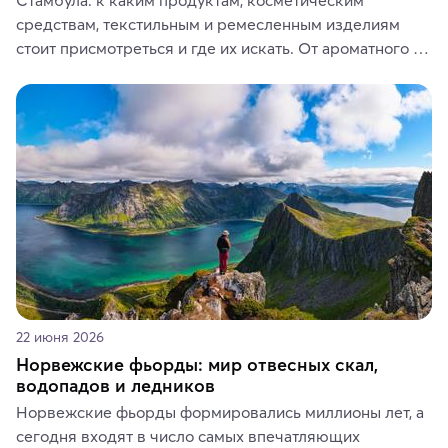
средствам, текстильным и ремесленным изделиям 
стоит присмотреться и где их искать. От ароматного 
кофе, специй и сладостей до мозаичных ламп, 
керамики и изделий из кожи на турецких рынках и в 
аутентичных лавках — в подарок близким или себе на 
память о путешествии.
22 июня 2026
Норвежские фьорды: мир отвесных скал,
водопадов и ледников
Норвежские фьорды формировались миллионы лет, а 
сегодня входят в число самых впечатляющих 