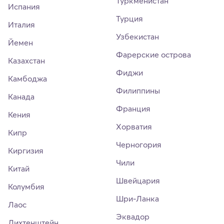
Туркменистан
Испания
Турция
Италия
Узбекистан
Йемен
Фарерские острова
Казахстан
Фиджи
Камбоджа
Филиппины
Канада
Франция
Кения
Хорватия
Кипр
Черногория
Киргизия
Чили
Китай
Швейцария
Колумбия
Шри-Ланка
Лаос
Эквадор
Лихтенштейн