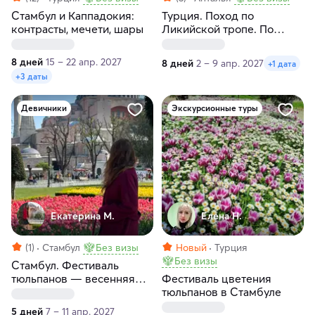
Стамбул и Каппадокия:
Турция. Поход по
контрасты, мечети, шары
Ликийской тропе. По
следам древних
цивилизаций
8 дней
15 – 22 апр. 2027
8 дней
2 – 9 апр. 2027
+1 дата
+3 даты
Девичники
Экскурсионные туры
Екатерина М.
Елена Н.
(1)
Стамбул
Без визы
Новый
Турция
Без визы
Стамбул. Фестиваль
тюльпанов — весенняя
Фестиваль цветения
сказка!
тюльпанов в Стамбуле
5 дней
7 – 11 апр. 2027