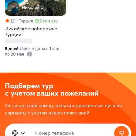
Николай С.
(2)
Турция
Без визы
Ликийское побережье
Турции
8 дней
Любые даты с 1 апр.
по 20 мая
Подберем тур
с учетом ваших пожеланий
Оставьте свой номер, и мы предложим вам лучшие
варианты с учетом ваших пожеланий
Номер телефона