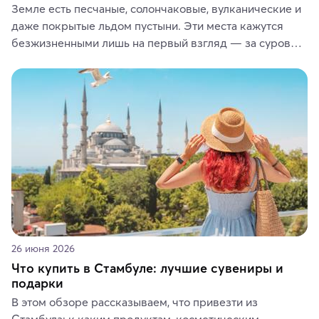
Земле есть песчаные, солончаковые, вулканические и 
даже покрытые льдом пустыни. Эти места кажутся 
безжизненными лишь на первый взгляд — за суровой 
красотой скрываются древние культуры, редкие 
животные и маршруты, которые дарят одни из самых 
ярких впечатлений от путешествий.
26 июня 2026
Что купить в Стамбуле: лучшие сувениры и
подарки
В этом обзоре рассказываем, что привезти из 
Стамбула: к каким продуктам, косметическим 