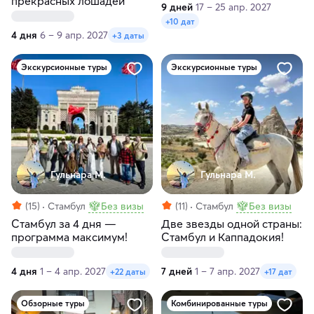
прекрасных лошадей
9 дней
17 – 25 апр. 2027
+10 дат
4 дня
6 – 9 апр. 2027
+3 даты
Экскурсионные туры
Экскурсионные туры
Гульнара М.
Гульнара М.
(15)
Стамбул
Без визы
(11)
Стамбул
Без визы
Стамбул за 4 дня —
Две звезды одной страны:
программа максимум!
Стамбул и Каппадокия!
4 дня
1 – 4 апр. 2027
7 дней
1 – 7 апр. 2027
+22 даты
+17 дат
Обзорные туры
Комбинированные туры