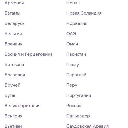
Армения
Непал
Багамы
Новая Зеландия
Беларусь
Норвегия
Бельгия
ОАЭ
Боливия
Оман
Босния и Герцеговина
Пакистан
Ботсвана
Палау
Бразилия
Парагвай
Бруней
Перу
Бутан
Португалия
Великобритания
Россия
Венгрия
Сальвадор
Вьетнам
Саудовская Аравия