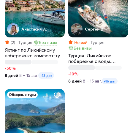
Анастасия А.
Сергей В.
(2)
Турция
Без визы
Новый
Турция
Без визы
Яхтинг по Ликийскому
побережью: комфорт-тур
Турция. Ликийское
по голубым лагунам
побережье с воды.
Турции
Яхтенный круиз
-50%
-10%
8 дней
8 – 15 авг.
+13 дат
8 дней
8 – 15 авг.
+16 дат
Обзорные туры