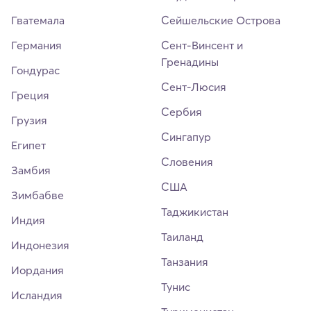
Гватемала
Сейшельские Острова
Германия
Сент-Винсент и
Гренадины
Гондурас
Сент-Люсия
Греция
Сербия
Грузия
Сингапур
Египет
Словения
Замбия
США
Зимбабве
Таджикистан
Индия
Таиланд
Индонезия
Танзания
Иордания
Тунис
Исландия