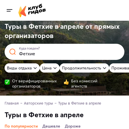
Туры в Фетхие в апреле от
прямых
организаторов
Куда поедем?
Виды отдыха
Цена
Продолжительность
Прожива
От верифицированных
Без комиссий
организаторов
агентств
Главная
Авторские туры
Туры в Фетхие в апреле
Туры в Фетхие в апреле
По популярности
Дешевле
Дороже