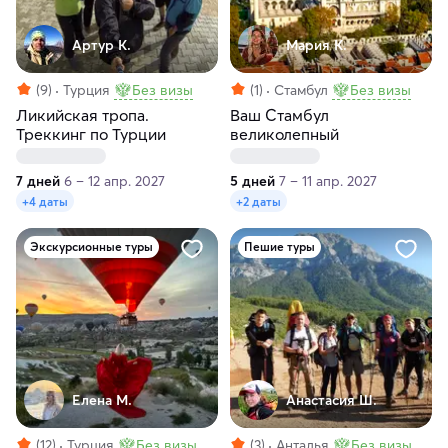
Артур К.
Мария К.
(9)
Турция
Без визы
(1)
Стамбул
Без визы
Ликийская тропа.
Ваш Стамбул
Треккинг по Турции
великолепный
7 дней
6 – 12 апр. 2027
5 дней
7 – 11 апр. 2027
+4 даты
+2 даты
Экскурсионные туры
Пешие туры
Елена М.
Анастасия Ш.
(12)
Турция
Без визы
(3)
Анталья
Без визы