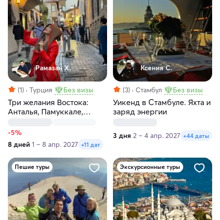
Рамазан Х.
Ксения С.
(1)
Турция
Без визы
(3)
Стамбул
Без визы
Три желания Востока:
Уикенд в Стамбуле. Яхта и
Анталья, Памуккале,
заряд энергии
Каппадокия за 8 дней
-5%
3 дня
2 – 4 апр. 2027
+44 даты
8 дней
1 – 8 апр. 2027
+11 дат
Пешие туры
Экскурсионные туры