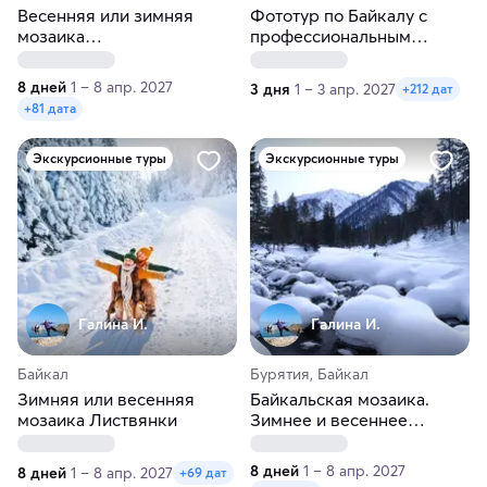
Весенняя или зимняя
Фототур по Байкалу с
мозаика
профессиональным
Северобайкальска
фотографом
8 дней
1 – 8 апр. 2027
3 дня
1 – 3 апр. 2027
+212 дат
+81 дата
Экскурсионные туры
Экскурсионные туры
Галина И.
Галина И.
Байкал
Бурятия, Байкал
Зимняя или весенняя
Байкальская мозаика.
мозаика Листвянки
Зимнее и весеннее
путешествие
8 дней
1 – 8 апр. 2027
8 дней
1 – 8 апр. 2027
+69 дат