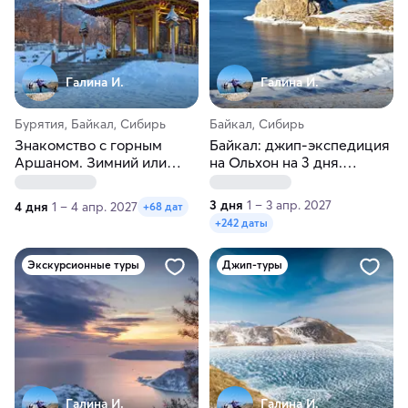
Галина И.
Галина И.
Бурятия, Байкал, Сибирь
Байкал, Сибирь
Знакомство с горным
Байкал: джип-экспедиция
Аршаном. Зимний или
на Ольхон на 3 дня.
весенний тур
Зимнее или весеннее
приключение
3 дня
1 – 3 апр. 2027
4 дня
1 – 4 апр. 2027
+68 дат
+242 даты
Экскурсионные туры
Джип-туры
Галина И.
Галина И.