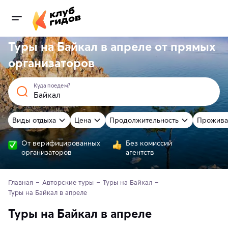
Туры на Байкал в апреле от
прямых
организаторов
Куда поедем?
Виды отдыха
Цена
Продолжительность
Прожива
От верифицированных
Без комиссий
организаторов
агентств
Главная
Авторские туры
Туры на Байкал
Туры на Байкал в апреле
Туры на Байкал в апреле