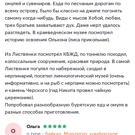
омулей и сувениров. Езда по песчаным дорогам по
всему острову, было бы классно на джипе погонять
самому когда-нибудь. Виды с мысов Хобой, любви,
трех братьев захватывают дух. Даже нерп удалось
разглядеть. В краеведческом музее посмотрел
историю освоения Ольхона (лиса прикольная).
Из Листвянки посмотрел КБЖД, по тоннелю походил,
колоссальные сооружения, красивая природа. В самой
Листвянке погулял по набережной, сходил в
нерпинарий, посетил лимнологический музей (очень
информативно, и на рыб с нерпами можно посмотреть)
и камень Черского (гид Никита провел чайную
церемонию).
Попробовал разнообразную бурятскую еду и омуля в
разных способах приготовления.
Ольга
О
о туре -
Байкал. Мультитур: комфортное