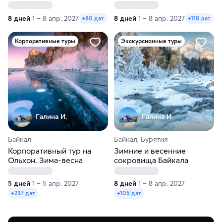
весеннее путешествие
Зимнее или весеннее
приключение
8 дней
1 – 8 апр. 2027
8 дней
1 – 8 апр. 2027
+80 дат
+118 дат
Корпоративные туры
Экскурсионные туры
Галина И.
Галина И.
Байкал
Байкал, Бурятия
Корпоративный тур на
Зимние и весенние
Ольхон. Зима-весна
сокровища Байкала
5 дней
1 – 5 апр. 2027
8 дней
1 – 8 апр. 2027
+237 дат
+105 дат