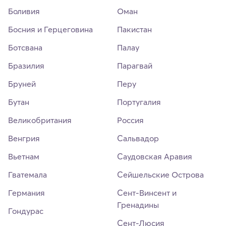
Боливия
Оман
Босния и Герцеговина
Пакистан
Ботсвана
Палау
Бразилия
Парагвай
Бруней
Перу
Бутан
Португалия
Великобритания
Россия
Венгрия
Сальвадор
Вьетнам
Саудовская Аравия
Гватемала
Сейшельские Острова
Германия
Сент-Винсент и
Гренадины
Гондурас
Сент-Люсия