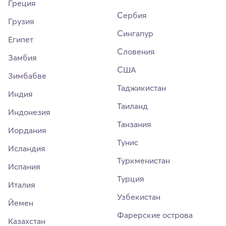
Греция
Сербия
Грузия
Сингапур
Египет
Словения
Замбия
США
Зимбабве
Таджикистан
Индия
Таиланд
Индонезия
Танзания
Иордания
Тунис
Исландия
Туркменистан
Испания
Турция
Италия
Узбекистан
Йемен
Фарерские острова
Казахстан