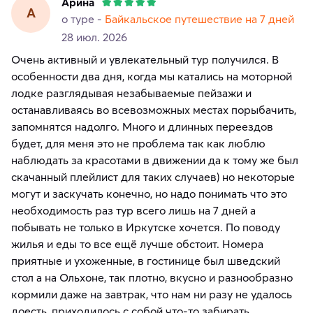
Арина
А
о туре -
Байкальское путешествие на 7 дней
28 июл. 2026
Очень активный и увлекательный тур получился. В
особенности два дня, когда мы катались на моторной
лодке разглядывая незабываемые пейзажи и
останавливаясь во всевозможных местах порыбачить,
запомнятся надолго. Много и длинных переездов
будет, для меня это не проблема так как люблю
наблюдать за красотами в движении да к тому же был
скачанный плейлист для таких случаев) но некоторые
могут и заскучать конечно, но надо понимать что это
необходимость раз тур всего лишь на 7 дней а
побывать не только в Иркутске хочется. По поводу
жилья и еды то все ещё лучше обстоит. Номера
приятные и ухоженные, в гостинице был шведский
стол а на Ольхоне, так плотно, вкусно и разнообразно
кормили даже на завтрак, что нам ни разу не удалось
доесть, приходилось с собой что-то забирать.