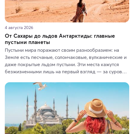
4 августа 2026
От Сахары до льдов Антарктиды: главные
пустыни планеты
Пустыни мира поражают своим разнообразием: на 
Земле есть песчаные, солончаковые, вулканические и 
даже покрытые льдом пустыни. Эти места кажутся 
безжизненными лишь на первый взгляд — за суровой 
красотой скрываются древние культуры, редкие 
животные и маршруты, которые дарят одни из самых 
ярких впечатлений от путешествий.