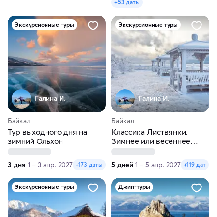
+53 даты
Экскурсионные туры
Экскурсионные туры
Галина И.
Галина И.
Байкал
Байкал
Тур выходного дня на
Классика Листвянки.
зимний Ольхон
Зимнее или весеннее
путешествие
3 дня
1 – 3 апр. 2027
5 дней
1 – 5 апр. 2027
+173 даты
+119 дат
Экскурсионные туры
Джип-туры