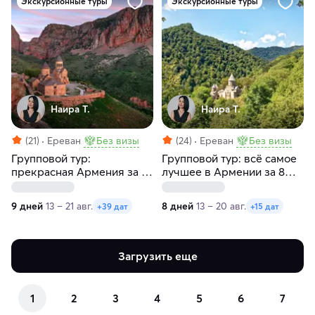
Экскурсионные туры
Экскурсионные туры
Наира Т.
Наира Т.
(21)
Ереван
Без визы
(24)
Ереван
Без визы
Групповой тур:
Групповой тур: всё самое
прекрасная Армения за 9
лучшее в Армении за 8
дней с заездами по
дней с заездами по
четвергам и пятницам
четвергам
9 дней
13 – 21 авг.
8 дней
13 – 20 авг.
+39 дат
+15 дат
Загрузить еще
1
2
3
4
5
6
7