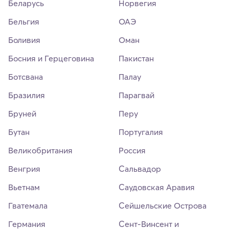
Беларусь
Норвегия
Бельгия
ОАЭ
Боливия
Оман
Босния и Герцеговина
Пакистан
Ботсвана
Палау
Бразилия
Парагвай
Бруней
Перу
Бутан
Португалия
Великобритания
Россия
Венгрия
Сальвадор
Вьетнам
Саудовская Аравия
Гватемала
Сейшельские Острова
Германия
Сент-Винсент и