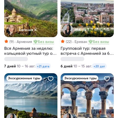
Евгения К.
Наира Т.
(9)
Армения
Без визы
(22)
Ереван
Без визы
Вся Армения за неделю:
Групповой тур: первая
кольцевой уютный тур от
встреча с Арменией за 6
столицы до Татева
дней. С заездами по
понедельникам и
7 дней
10 – 16 авг.
6 дней
10 – 15 авг.
+21 дата
+20 дат
субботам
Экскурсионные туры
Экскурсионные туры