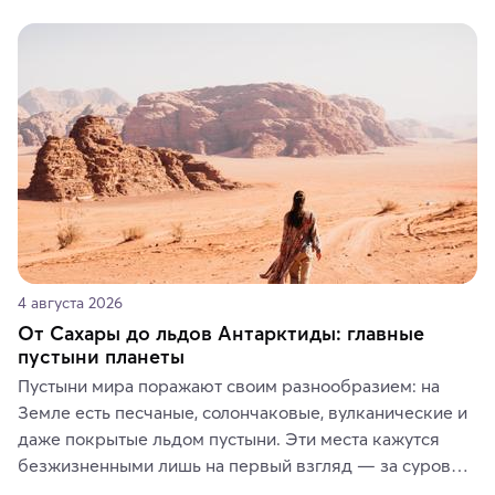
Вы можете выбрать сладости, фрукты, косметические 
средства, одежду, украшения, предметы интерьера 
или сувениры, а мы расскажем, чем они интересны и 
где их купить.
4 августа 2026
От Сахары до льдов Антарктиды: главные
пустыни планеты
Пустыни мира поражают своим разнообразием: на 
Земле есть песчаные, солончаковые, вулканические и 
даже покрытые льдом пустыни. Эти места кажутся 
безжизненными лишь на первый взгляд — за суровой 
красотой скрываются древние культуры, редкие 