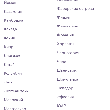
Йемен
Фарерские острова
Казахстан
Фиджи
Камбоджа
Филиппины
Канада
Франция
Кения
Хорватия
Кипр
Черногория
Киргизия
Чили
Китай
Швейцария
Колумбия
Шри-Ланка
Лаос
Эквадор
Лихтенштейн
Эфиопия
Маврикий
ЮАР
Мадагаскар