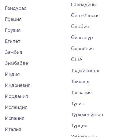
Гренадины
Гондурас
Сент-Люсия
Греция
Сербия
Грузия
Сингапур
Египет
Словения
Замбия
США
Зимбабве
Таджикистан
Индия
Таиланд
Индонезия
Танзания
Иордания
Тунис
Исландия
Туркменистан
Испания
Турция
Италия
Узбекистан