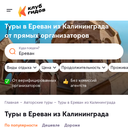
Туры в Ереван из Калининграда
от
прямых
организаторов
Куда поедем?
Виды отдыха
Цена
Продолжительность
Прожива
От верифицированных
Без комиссий
организаторов
агентств
Главная
Авторские туры
Туры в Ереван из Калининграда
Туры в Ереван из Калининграда
По популярности
Дешевле
Дороже