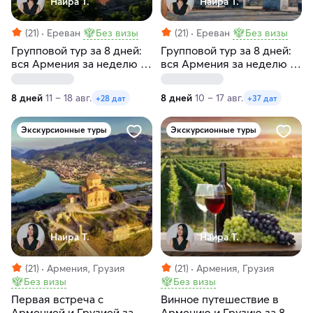
Наира Т.
Наира Т.
(21)
Ереван
Без визы
(21)
Ереван
Без визы
Групповой тур за 8 дней:
Групповой тур за 8 дней:
вся Армения за неделю с
вся Армения за неделю с
заездами по вторникам
заездами по
понедельникам
8 дней
11 – 18 авг.
8 дней
10 – 17 авг.
+28 дат
+37 дат
Экскурсионные туры
Экскурсионные туры
Наира Т.
Наира Т.
(21)
Армения, Грузия
(21)
Армения, Грузия
Без визы
Без визы
Первая встреча с
Винное путешествие в
Арменией и Грузией за 7
Армению и Грузию за 8