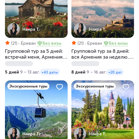
Наира Т.
Наира Т.
(21)
Ереван
Без визы
(21)
Ереван
Без визы
Групповой тур за 5 дней:
Групповой тур за 8 дней:
встречай меня, Армения.
вся Армения за неделю. С
Без проживания, с
заездами по
заездами по
воскресеньям
5 дней
9 – 13 авг.
8 дней
9 – 16 авг.
+43 даты
+20 дат
воскресеньям и
понедельникам
Экскурсионные туры
Экскурсионные туры
Наира Т.
Наира Т.