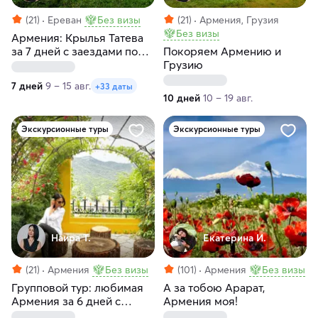
(21)
Ереван
Без визы
(21)
Армения, Грузия
Без визы
Армения: Крылья Татева
за 7 дней с заездами по
Покоряем Армению и
воскресеньям
Грузию
7 дней
9 – 15 авг.
+33 даты
10 дней
10 – 19 авг.
Экскурсионные туры
Экскурсионные туры
Наира Т.
Екатерина И.
(21)
Армения
Без визы
(101)
Армения
Без визы
Групповой тур: любимая
А за тобою Арарат,
Армения за 6 дней с
Армения моя!
заездами по вторникам