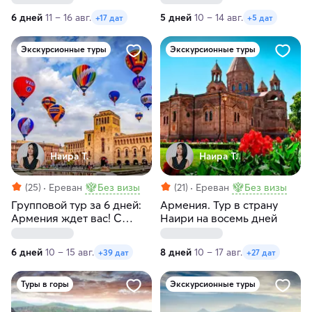
6 дней
11 – 16 авг.
5 дней
10 – 14 авг.
+17 дат
+5 дат
Экскурсионные туры
Экскурсионные туры
Наира Т.
Наира Т.
(25)
Ереван
Без визы
(21)
Ереван
Без визы
Групповой тур за 6 дней:
Армения. Тур в страну
Армения ждет вас! С
Наири на восемь дней
заездами по
понедельникам и
6 дней
10 – 15 авг.
8 дней
10 – 17 авг.
+39 дат
+27 дат
вторникам
Туры в горы
Экскурсионные туры