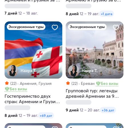
дней
дней
7 дней
12 – 18 авг.
8 дней
12 – 19 авг.
+1 дата
Экскурсионные туры
Экскурсионные туры
Наира Т.
Наира Т.
(22)
Армения, Грузия
(22)
Ереван
Без визы
Без визы
Групповой тур: легенды
Гостеприимство двух
древней Армении за 9
стран: Армении и Грузии
дней с заездами по
за 8 дней
средам и четвергам
9 дней
12 – 20 авг.
+36 дат
8 дней
12 – 19 авг.
+69 дат