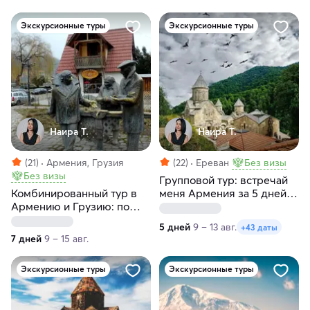
Экскурсионные туры
Экскурсионные туры
Наира Т.
Наира Т.
(21)
Армения, Грузия
(22)
Ереван
Без визы
Без визы
Групповой тур: встречай
Комбинированный тур в
меня Армения за 5 дней с
Армению и Грузию: по
заездами по
следам героев Мимино за
воскресеньям и
5 дней
9 – 13 авг.
+43 даты
7 дней
понедельникам
7 дней
9 – 15 авг.
Экскурсионные туры
Экскурсионные туры